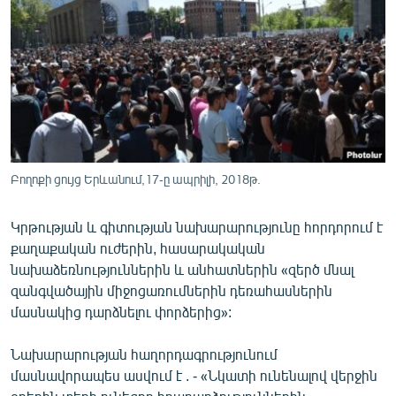
ՄԻՋԱԶԳԱՅԻՆ
ՄՇԱԿՈՒՅԹ
ՍՊՈՐՏ
ՄԵԿՆԱԲԱՆՈՒԹՅՈՒՆ
ՏՏ ԵՒ ԻՆՏԵՐՆԵՏ
ԿՈՐՈՆԱՎԻՐՈՒՍ
Բողոքի ցույց Երևանում,17-ը ապրիլի, 2018թ.
ԱՐԽԻՎ
Կրթության և գիտության նախարարությունը հորդորում է
ՏԵՍԱՆՅՈՒԹԵՐ
քաղաքական ուժերին, հասարակական
նախաձեռնություններին և անհատներին «զերծ մնալ
ԲԱՆԱՎԵՃ
զանգվածային միջոցառումներին դեռահասներին
ՁԳՏԵԼՈՎ ԼԱՎԱԳՈՒՅՆԻՆ
մասնակից դարձնելու փորձերից»:
ՓՈԴՔԱՍԹ
Նախարարության հաղորդագրությունում
մասնավորապես ասվում է . - «Նկատի ունենալով վերջին
Հայերեն