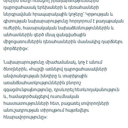
օրերին տեղի ունեցող իրադարձություններին
English
դպրոցահասակ երեխաների և դեռահասների
ներգրավման հրապարակային կոչերը՝ Կրթության և
Русский
գիտության նախարարությունը հորդորում է քաղաքական
ուժերին, հասարակական նախաձեռնություններին և
ՀԵՏԵՎԵՔ ՄԵԶ
անհատներին զերծ մնալ զանգվածային
միջոցառումներին դեռահասներին մասնակից դարձնելու
փորձերից»:
Նախարարությունը միաժամանակ, կոչ է անում
ծնողներին, «հաշվի առնելով դպրոցահասակների
«Ազատության» բոլոր կայքերը
անվտանգության խնդիրը և տարիքային
առանձնահատկություններին բնորոշ
զգացմունքայնությունը, դրսևորել հետևողականություն
և, համագործակցելով ուսումնական
հաստատությունների հետ, բացառել սովորողների
անուշադրության տիրույթում հայտնվելու
հնարավորությունը»: