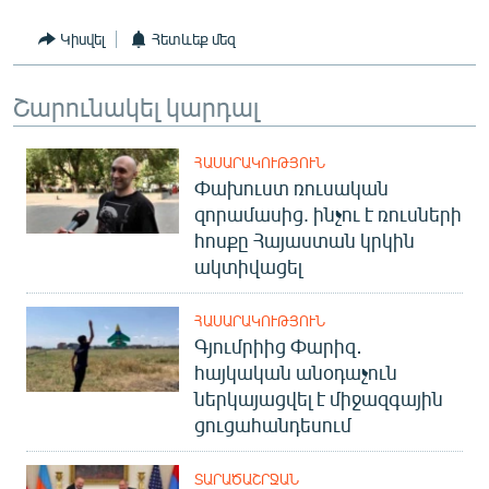
Կիսվել
Հետևեք մեզ
Շարունակել կարդալ
ՀԱՍԱՐԱԿՈՒԹՅՈՒՆ
Փախուստ ռուսական
զորամասից. ինչու է ռուսների
հոսքը Հայաստան կրկին
ակտիվացել
ՀԱՍԱՐԱԿՈՒԹՅՈՒՆ
Գյումրիից Փարիզ․
հայկական անօդաչուն
ներկայացվել է միջազգային
ցուցահանդեսում
ՏԱՐԱԾԱՇՐՋԱՆ