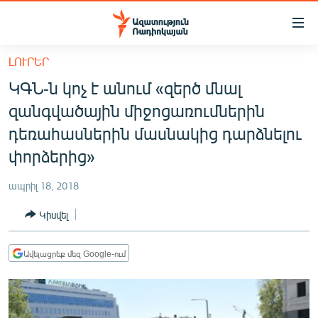
Մատչելիության
հղումներ
Անցնել
ԼՈՒՐԵՐ
հիմնական
ԱԶԱՏՈՒԹՅՈՒՆ TV
ԿԳՆ-ն կոչ է անում «զերծ մնալ
բովանդակությանը
ՀԱՅԱՍՏԱՆ
Անցնել
զանգվածային միջոցառումներին
հիմնական
ՔԱՂԱՔԱԿԱՆ
դեռահասներին մասնակից դարձնելու
մենյուին
ԸՆՏՐՈՒԹՅՈՒՆՆԵՐ 2026
փորձերից»
Որոնում
ԻՐԱՎՈՒՆՔ
ապրիլ 18, 2018
ՀԱՍԱՐԱԿՈՒԹՅՈՒՆ
Կիսվել
ՏՆՏԵՍՈՒԹՅՈՒՆ
ՂԱՐԱԲԱՂ
Ավելացրեք մեզ Google-ում
ՊԱՏԵՐԱԶՄԻ 6 ՇԱԲԱԹՆԵՐԸ
ՏԱՐԱԾԱՇՐՋԱՆ