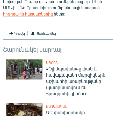
նախագահ Բաշար ալ-Ասադի ուժերին ապրիլի 14-ին
English
ԱՄՆ-ի, Մեծ Բրիտանիայի ու Ֆրանսիայի հասցրած
հրթիռային հարվածներից
հետո:
Русский
ՀԵՏԵՎԵՔ ՄԵԶ
Կիսվել
Հետևեք մեզ
Շարունակել կարդալ
ՍՊՈՐՏ
«Ազատության» բոլոր կայքերը
«Օլիմպավան»-ը փակ է.
հավաքականի մարզիկներն
աշխարհի առաջնությանը
պատրաստվում են
Հրազդանի կիրճում
ՔԱՂԱՔԱԿԱՆ
ԱԺ փոխխոսնակի