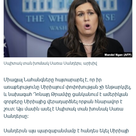
ՄԻՋԱԶԳԱՅԻՆ
ՄՇԱԿՈՒՅԹ
ՍՊՈՐՏ
ՄԵԿՆԱԲԱՆՈՒԹՅՈՒՆ
ՏՏ ԵՒ ԻՆՏԵՐՆԵՏ
ԿՈՐՈՆԱՎԻՐՈՒՍ
Սպիտակ տան խոսնակ Սառա Սանդերս, արխիվ
ԱՐԽԻՎ
Միացյալ Նահանգները հայտարարել է, որ իր
ՏԵՍԱՆՅՈՒԹԵՐ
առաքելությունը Սիրիայում փոփոխության չի ենթարկվել,
ԲԱՆԱՎԵՃ
և նախագահ Դոնալդ Թրամփը ցանկանում է ամերիկյան
զորքերը Սիրիայից վերադարձնել որքան հնարավոր է
ՁԳՏԵԼՈՎ ԼԱՎԱԳՈՒՅՆԻՆ
շուտ: Այս մասին ասել է Սպիտակ տան խոսնակ Սառա
ՓՈԴՔԱՍԹ
Սանդերսը:
Սանդերսն այս պարզաբանմամբ է հանդես եկել Սիրիայի
Հայերեն