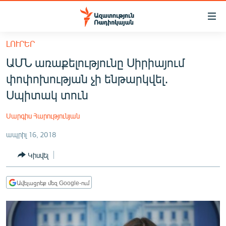
Մատչելիության
հղումներ
Անցնել
ԼՈՒՐԵՐ
հիմնական
ԱԶԱՏՈՒԹՅՈՒՆ TV
ԱՄՆ առաքելությունը Սիրիայում
բովանդակությանը
ՀԱՅԱՍՏԱՆ
Անցնել
փոփոխության չի ենթարկվել․
հիմնական
ՔԱՂԱՔԱԿԱՆ
Սպիտակ տուն
մենյուին
ԸՆՏՐՈՒԹՅՈՒՆՆԵՐ 2026
Որոնում
Սարգիս Հարությունյան
ԻՐԱՎՈՒՆՔ
ապրիլ 16, 2018
ՀԱՍԱՐԱԿՈՒԹՅՈՒՆ
Կիսվել
ՏՆՏԵՍՈՒԹՅՈՒՆ
ՂԱՐԱԲԱՂ
Ավելացրեք մեզ Google-ում
ՊԱՏԵՐԱԶՄԻ 6 ՇԱԲԱԹՆԵՐԸ
ՏԱՐԱԾԱՇՐՋԱՆ