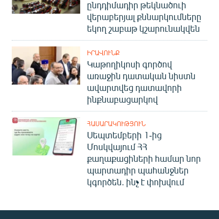
ընդդիմադիր թեկնածուի
վերաբերյալ քննարկումները
եկող շաբաթ կշարունակվեն
ԻՐԱՎՈՒՆՔ
Կաթողիկոսի գործով
առաջին դատական նիստն
ավարտվեց դատավորի
ինքնաբացարկով
ՀԱՍԱՐԱԿՈՒԹՅՈՒՆ
Սեպտեմբերի 1-ից
Մոսկվայում ՀՀ
քաղաքացիների համար նոր
պարտադիր պահանջներ
կգործեն. ինչ է փոխվում