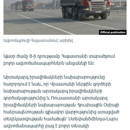
ՄԻՋԱԶԳԱՅԻՆ
ՄՇԱԿՈՒՅԹ
ՍՊՈՐՏ
ՄԵԿՆԱԲԱՆՈՒԹՅՈՒՆ
Ավտոմայրուղի Հայաստանում, արխիվ
ՏՏ ԵՒ ԻՆՏԵՐՆԵՏ
Այսօր ժամը 8-ի դրությամբ Հայաստանի տարածքում
ԿՈՐՈՆԱՎԻՐՈՒՍ
բոլոր ավտոճանապարհներն անցանելի են:
ԱՐԽԻՎ
Արտակարգ իրավիճակների նախարարությունը
ՏԵՍԱՆՅՈՒԹԵՐ
հաղորդում է նաև, որ Վրաստանի ներքին գործերի
ԲԱՆԱՎԵՃ
նախարարության արտակարգ իրավիճակների
գործակալությունից և Ռուսաստանի արտակարգ
ՁԳՏԵԼՈՎ ԼԱՎԱԳՈՒՅՆԻՆ
իրավիճակների նախարարության Հյուսիսային Օսիայի
ՓՈԴՔԱՍԹ
հանրապետության գլխավոր վարչությունից ստացված
տեղեկատվության համաձայն՝ Ստեփանծմինդա-Լարս
Հայերեն
ավտոճանապարհը բաց է բոլոր տեսակի