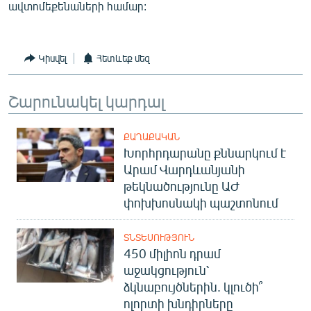
ավտոմեքենաների համար:
English
Русский
Կիսվել
Հետևեք մեզ
ՀԵՏԵՎԵՔ ՄԵԶ
Շարունակել կարդալ
ՔԱՂԱՔԱԿԱՆ
Խորհրդարանը քննարկում է
Արամ Վարդևանյանի
«Ազատության» բոլոր կայքերը
թեկնածությունը ԱԺ
փոխխոսնակի պաշտոնում
ՏՆՏԵՍՈՒԹՅՈՒՆ
450 միլիոն դրամ
աջակցություն՝
ձկնաբույծներին. կլուծի՞
ոլորտի խնդիրները