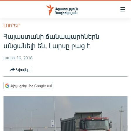
Մատչելիության
հղումներ
Անցնել
ԼՈՒՐԵՐ
հիմնական
ԱԶԱՏՈՒԹՅՈՒՆ TV
Հայաստանի ճանապարհներն
բովանդակությանը
ՀԱՅԱՍՏԱՆ
Անցնել
անցանելի են, Լարսը բաց է
հիմնական
ՔԱՂԱՔԱԿԱՆ
մենյուին
ապրիլ 16, 2018
ԸՆՏՐՈՒԹՅՈՒՆՆԵՐ 2026
Որոնում
Կիսվել
ԻՐԱՎՈՒՆՔ
ՀԱՍԱՐԱԿՈՒԹՅՈՒՆ
Ավելացրեք մեզ Google-ում
ՏՆՏԵՍՈՒԹՅՈՒՆ
ՂԱՐԱԲԱՂ
ՊԱՏԵՐԱԶՄԻ 6 ՇԱԲԱԹՆԵՐԸ
ՏԱՐԱԾԱՇՐՋԱՆ