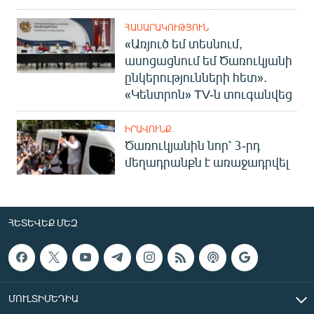
ՀԱՍԱՐԱԿՈՒԹՅՈՒՆ
«Առյուծ եմ տեսնում,
ասոցացնում եմ Ծառուկյանի
ընկերությունների հետ».
«Կենտրոն» TV-ն տուգանվեց
ԻՐԱՎՈՒՆՔ
Ծառուկյանին նոր՝ 3-րդ
մեղադրանքն է առաջադրվել
ՀԵՏԵՎԵՔ ՄԵԶ
ՄՈՒԼՏԻՄԵԴԻԱ