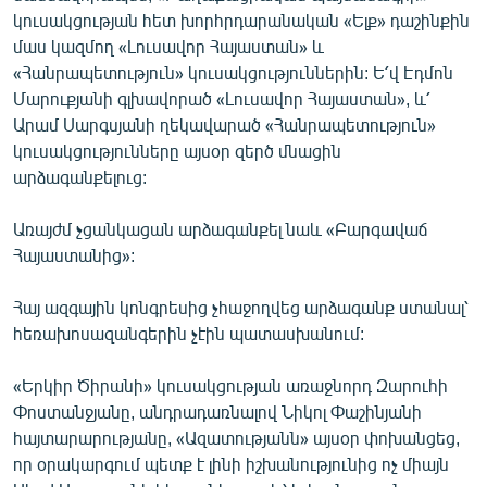
English
կուսակցության հետ խորհրդարանական «Ելք» դաշինքին
մաս կազմող «Լուսավոր Հայաստան» և
Русский
«Հանրապետություն» կուսակցություններին: Ե՛վ Էդմոն
Մարուքյանի գլխավորած «Լուսավոր Հայաստան», և՛
ՀԵՏԵՎԵՔ ՄԵԶ
Արամ Սարգսյանի ղեկավարած «Հանրապետություն»
կուսակցությունները այսօր զերծ մնացին
արձագանքելուց:
Առայժմ չցանկացան արձագանքել նաև «Բարգավաճ
Հայաստանից»:
«Ազատության» բոլոր կայքերը
Հայ ազգային կոնգրեսից չհաջողվեց արձագանք ստանալ՝
հեռախոսազանգերին չէին պատասխանում:
«Երկիր Ծիրանի» կուսակցության առաջնորդ Զարուհի
Փոստանջյանը, անդրադառնալով Նիկոլ Փաշինյանի
հայտարարությանը, «Ազատությանն» այսօր փոխանցեց,
որ օրակարգում պետք է լինի իշխանությունից ոչ միայն