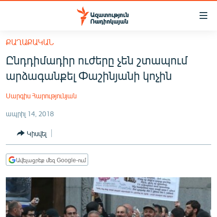
Մատչելիության
հղումներ
Անցնել
ՔԱՂԱՔԱԿԱՆ
հիմնական
ԱԶԱՏՈՒԹՅՈՒՆ TV
Ընդդիմադիր ուժերը չեն շտապում
բովանդակությանը
ՀԱՅԱՍՏԱՆ
Անցնել
արձագանքել Փաշինյանի կոչին
հիմնական
ՔԱՂԱՔԱԿԱՆ
մենյուին
Սարգիս Հարությունյան
ԸՆՏՐՈՒԹՅՈՒՆՆԵՐ 2026
Որոնում
ապրիլ 14, 2018
ԻՐԱՎՈՒՆՔ
Կիսվել
ՀԱՍԱՐԱԿՈՒԹՅՈՒՆ
ՏՆՏԵՍՈՒԹՅՈՒՆ
Ավելացրեք մեզ Google-ում
ՂԱՐԱԲԱՂ
ՊԱՏԵՐԱԶՄԻ 6 ՇԱԲԱԹՆԵՐԸ
ՏԱՐԱԾԱՇՐՋԱՆ