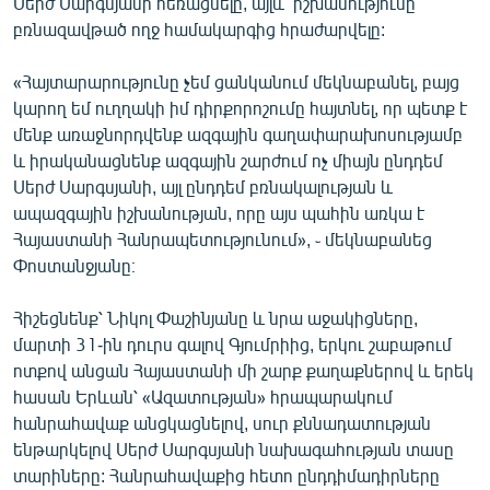
Սերժ Սարգսյանի հեռացնելը, այլև՝ իշխանությունը
բռնազավթած ողջ համակարգից հրաժարվելը:
«Հայտարարությունը չեմ ցանկանում մեկնաբանել, բայց
կարող եմ ուղղակի իմ դիրքորոշումը հայտնել, որ պետք է
մենք առաջնորդվենք ազգային գաղափարախոսությամբ
և իրականացնենք ազգային շարժում ոչ միայն ընդդեմ
Սերժ Սարգսյանի, այլ ընդդեմ բռնակալության և
ապազգային իշխանության, որը այս պահին առկա է
Հայաստանի Հանրապետությունում», ֊ մեկնաբանեց
Փոստանջյանը։
Հիշեցնենք՝ Նիկոլ Փաշինյանը և նրա աջակիցները,
մարտի 31-ին դուրս գալով Գյումրիից, երկու շաբաթում
ոտքով անցան Հայաստանի մի շարք քաղաքներով և երեկ
հասան Երևան՝ «Ազատության» հրապարակում
հանրահավաք անցկացնելով, սուր քննադատության
ենթարկելով Սերժ Սարգսյանի նախագահության տասը
տարիները: Հանրահավաքից հետո ընդդիմադիրները