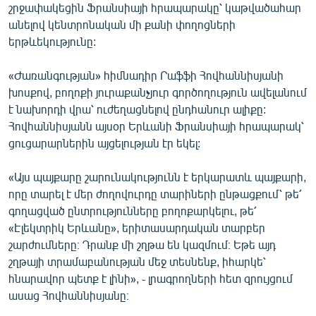
շրջափակեցին Ֆրանսիայի հրապարակը՝ կաթվածահար
անելով կենտրոնական մի քանի փողոցների
երթևեկությունը:
«Ժառանգության» հիմնադիր Րաֆֆի Հովհաննիսյանի
խոսքով, բողոքի յուրաքանչյուր գործողություն ավելանում
է նախորդի վրա՝ ուժեղացնելով ընդհանուր ալիքը:
Հովհաննիսյանն այսօր Երևանի Ֆրանսիայի հրապարակ՝
ցուցարարներին այցելության էր եկել:
«Այս պայքարը շարունակությունն է երկարատև պայքարի,
որը տարել է մեր ժողովուրդը տարիների ընթացքում՝ թե՛
գողացված ընտրությունները բողոքարկելու, թե՛
«Էլեկտրիկ Երևանը», երիտասարդական տարբեր
շարժումները։ Դրանք մի շղթա են կազմում։ Եթե այդ
շղթայի տրամաբանության մեջ տեսնենք, իհարկե՝
հնարավոր պետք է լինի», ֊ լրագրողների հետ զրույցում
ասաց Հովհաննիսյանը։