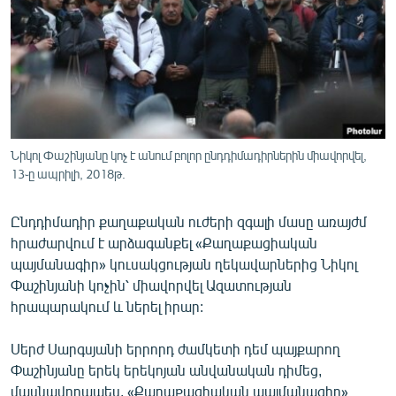
ՄԻՋԱԶԳԱՅԻՆ
ՄՇԱԿՈՒՅԹ
ՍՊՈՐՏ
ՄԵԿՆԱԲԱՆՈՒԹՅՈՒՆ
ՏՏ ԵՒ ԻՆՏԵՐՆԵՏ
Նիկոլ Փաշինյանը կոչ է անում բոլոր ընդդիմադիրներին միավորվել,
ԿՈՐՈՆԱՎԻՐՈՒՍ
13֊ը ապրիլի, 2018թ.
ԱՐԽԻՎ
Ընդդիմադիր քաղաքական ուժերի զգալի մասը առայժմ
ՏԵՍԱՆՅՈՒԹԵՐ
հրաժարվում է արձագանքել «Քաղաքացիական
պայմանագիր» կուսակցության ղեկավարներից Նիկոլ
ԲԱՆԱՎԵՃ
Փաշինյանի կոչին՝ միավորվել Ազատության
ՁԳՏԵԼՈՎ ԼԱՎԱԳՈՒՅՆԻՆ
հրապարակում և ներել իրար:
ՓՈԴՔԱՍԹ
Սերժ Սարգսյանի երրորդ ժամկետի դեմ պայքարող
Փաշինյանը երեկ երեկոյան անվանական դիմեց,
Հայերեն
մասնավորապես, «Քաղաքացիական պայմանագիր»