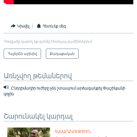
Կիսվել
Հետևեք մեզ
Հոդվածը կարող եք գտնել հետևյալ բաժիններում
Հայերեն արխիվ
Քաղաքական
Առնչվող թեմաներով
Ընդդիմադիր ուժերը չեն շտապում արձագանքել Փաշինյանի
կոչին
Շարունակել կարդալ
ՀԱՍԱՐԱԿՈՒԹՅՈՒՆ