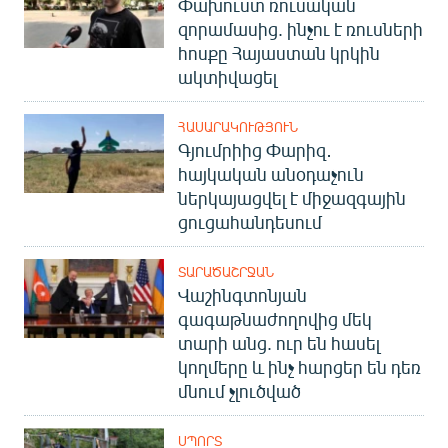
Փախուստ ռուսական
զորամասից. ինչու է ռուսների
հոսքը Հայաստան կրկին
ակտիվացել
ՀԱՍԱՐԱԿՈՒԹՅՈՒՆ
Գյումրիից Փարիզ․
հայկական անօդաչուն
ներկայացվել է միջազգային
ցուցահանդեսում
ՏԱՐԱԾԱՇՐՋԱՆ
Վաշինգտոնյան
գագաթնաժողովից մեկ
տարի անց. ուր են հասել
կողմերը և ինչ հարցեր են դեռ
մնում չլուծված
ՍՊՈՐՏ