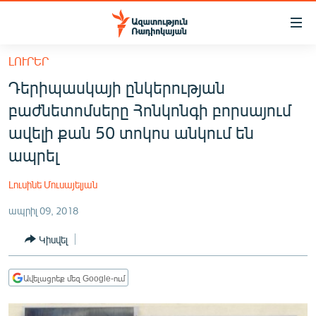
Մատչելիության
հղումներ
Անցնել
ԼՈՒՐԵՐ
հիմնական
ԱԶԱՏՈՒԹՅՈՒՆ TV
Դերիպասկայի ընկերության
բովանդակությանը
ՀԱՅԱՍՏԱՆ
Անցնել
բաժնետոմսերը Հոնկոնգի բորսայում
հիմնական
ՔԱՂԱՔԱԿԱՆ
ավելի քան 50 տոկոս անկում են
մենյուին
ԸՆՏՐՈՒԹՅՈՒՆՆԵՐ 2026
ապրել
Որոնում
ԻՐԱՎՈՒՆՔ
Լուսինե Մուսայելյան
ՀԱՍԱՐԱԿՈՒԹՅՈՒՆ
ապրիլ 09, 2018
ՏՆՏԵՍՈՒԹՅՈՒՆ
Կիսվել
ՂԱՐԱԲԱՂ
ՊԱՏԵՐԱԶՄԻ 6 ՇԱԲԱԹՆԵՐԸ
Ավելացրեք մեզ Google-ում
ՏԱՐԱԾԱՇՐՋԱՆ