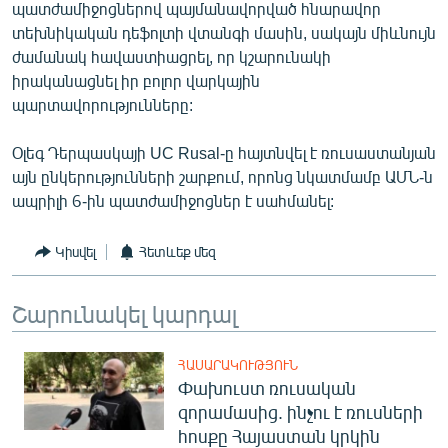
պատժամիջոցներով պայմանավորված հնարավոր
English
տեխնիկական դեֆոլտի վտանգի մասին, սակայն միևնույն
Русский
ժամանակ հավաստիացրել, որ կշարունակի
իրականացնել իր բոլոր վարկային
պարտավորությունները:
ՀԵՏԵՎԵՔ ՄԵԶ
Օլեգ Դերպասկայի UC Rusal-ը հայտնվել է ռուսաստանյան
այն ընկերությունների շարքում, որոնց նկատմամբ ԱՄՆ-ն
ապրիլի 6-ին պատժամիջոցներ է սահմանել:
«Ազատության» բոլոր կայքերը
Կիսվել
Հետևեք մեզ
Շարունակել կարդալ
ՀԱՍԱՐԱԿՈՒԹՅՈՒՆ
Փախուստ ռուսական
զորամասից. ինչու է ռուսների
հոսքը Հայաստան կրկին