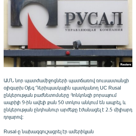
ՄԻՋԱԶԳԱՅԻՆ
ՄՇԱԿՈՒՅԹ
ՍՊՈՐՏ
ՄԵԿՆԱԲԱՆՈՒԹՅՈՒՆ
ՏՏ ԵՒ ԻՆՏԵՐՆԵՏ
ԿՈՐՈՆԱՎԻՐՈՒՍ
ԱՐԽԻՎ
ԱՄՆ նոր պատժամիջոցների պատճառով ռուսաստանցի
ՏԵՍԱՆՅՈՒԹԵՐ
օլիգարխ Օլեգ Դերիպասկային պատկանող UC Rusal
ԲԱՆԱՎԵՃ
ընկերության բաժնետոմսերը Հոնկոնգի բորսայում
ապրիլի 9-ին ավելի քան 50 տոկոս անկում են ապրել, և
ՁԳՏԵԼՈՎ ԼԱՎԱԳՈՒՅՆԻՆ
ընկերության ընդհանուր արժեքը էժանացել է 2.5 միլիարդ
ՓՈԴՔԱՍԹ
դոլարով:
Հայերեն
Rusal-ը նախազգուշացրել էր ամերիկյան