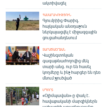
ակտիվացել
ՀԱՍԱՐԱԿՈՒԹՅՈՒՆ
Գյումրիից Փարիզ․
հայկական անօդաչուն
ներկայացվել է միջազգային
ցուցահանդեսում
ՏԱՐԱԾԱՇՐՋԱՆ
Վաշինգտոնյան
գագաթնաժողովից մեկ
տարի անց. ուր են հասել
կողմերը և ինչ հարցեր են դեռ
մնում չլուծված
ՍՊՈՐՏ
«Օլիմպավան»-ը փակ է.
հավաքականի մարզիկներն
աշխարհի առաջնությանը