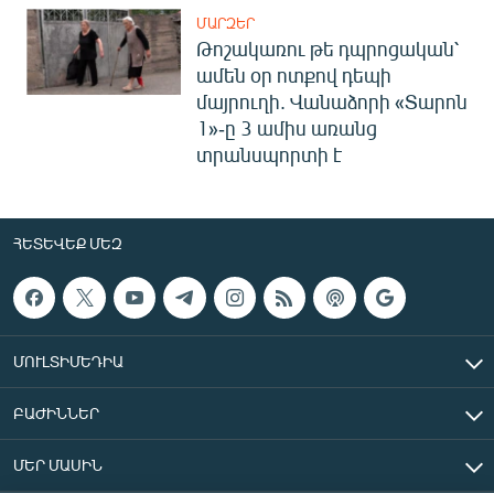
ՄԱՐԶԵՐ
Թոշակառու թե դպրոցական՝
ամեն օր ոտքով դեպի
մայրուղի. Վանաձորի «Տարոն
1»-ը 3 ամիս առանց
տրանսպորտի է
ՀԵՏԵՎԵՔ ՄԵԶ
ՄՈՒԼՏԻՄԵԴԻԱ
ԲԱԺԻՆՆԵՐ
ՄԵՐ ՄԱՍԻՆ