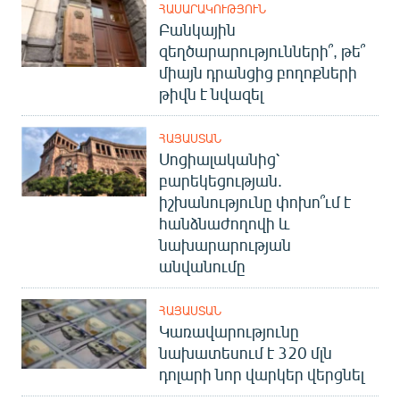
ՀԱՍԱՐԱԿՈՒԹՅՈՒՆ
Բանկային
զեղծարարությունների՞, թե՞
միայն դրանցից բողոքների
թիվն է նվազել
ՀԱՅԱՍՏԱՆ
Սոցիալականից՝
բարեկեցության.
իշխանությունը փոխո՞ւմ է
հանձնաժողովի և
նախարարության
անվանումը
ՀԱՅԱՍՏԱՆ
Կառավարությունը
նախատեսում է 320 մլն
դոլարի նոր վարկեր վերցնել