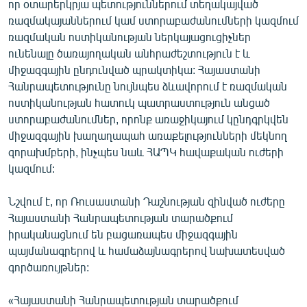
որ օտարերկրյա պետություններում տեղակայված
English
ռազմակայաններում կամ ստորաբաժանումների կազմում
ռազմական ոստիկանության ներկայացուցիչներ
Русский
ունենալը ծառայողական անհրաժեշտություն է և
միջազգային ընդունված պրակտիկա: Հայաստանի
ՀԵՏԵՎԵՔ ՄԵԶ
Հանրապետությունը նույնպես ձևավորում է ռազմական
ոստիկանության հատուկ պատրաստություն անցած
ստորաբաժանումներ, որոնք առաջիկայում կընդգրկվեն
միջազգային խաղաղապահ առաքելությունների մեկնող
զորախմբերի, ինչպես նաև ՀԱՊԿ հավաքական ուժերի
«Ազատության» բոլոր կայքերը
կազմում:
Նշվում է, որ Ռուսաստանի Դաշնության զինված ուժերը
Հայաստանի Հանրապետության տարածքում
իրականացնում են բացառապես միջազգային
պայմանագրերով և համաձայնագրերով նախատեսված
գործառույթներ:
«Հայաստանի Հանրապետության տարածքում