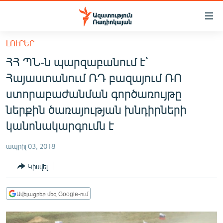
Մատչելիության
հղումներ
Անցնել
ԼՈՒՐԵՐ
հիմնական
ԱԶԱՏՈՒԹՅՈՒՆ TV
ՀՀ ՊՆ-ն պարզաբանում է՝
բովանդակությանը
ՀԱՅԱՍՏԱՆ
Անցնել
Հայաստանում ՌԴ բազայում ՌՈ
հիմնական
ՔԱՂԱՔԱԿԱՆ
ստորաբաժանման գործառույթը
մենյուին
ԸՆՏՐՈՒԹՅՈՒՆՆԵՐ 2026
ներքին ծառայության խնդիրների
Որոնում
կանոնակարգումն է
ԻՐԱՎՈՒՆՔ
ՀԱՍԱՐԱԿՈՒԹՅՈՒՆ
ապրիլ 03, 2018
ՏՆՏԵՍՈՒԹՅՈՒՆ
Կիսվել
ՂԱՐԱԲԱՂ
Ավելացրեք մեզ Google-ում
ՊԱՏԵՐԱԶՄԻ 6 ՇԱԲԱԹՆԵՐԸ
ՏԱՐԱԾԱՇՐՋԱՆ