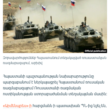
ՄԻՋԱԶԳԱՅԻՆ
ՄՇԱԿՈՒՅԹ
ՍՊՈՐՏ
ՄԵԿՆԱԲԱՆՈՒԹՅՈՒՆ
ՏՏ ԵՒ ԻՆՏԵՐՆԵՏ
ԿՈՐՈՆԱՎԻՐՈՒՍ
ԱՐԽԻՎ
Զորավարժություններ Հայաստանում տեղակայված ռուսաստանյան
ռազմաբազայում, արխիվ
ՏԵՍԱՆՅՈՒԹԵՐ
ԲԱՆԱՎԵՃ
Հայաստանի պաշտպանության նախարարությունը
պարզաբանում է ներկայացրել Հայաստանում ռուսական
ՁԳՏԵԼՈՎ ԼԱՎԱԳՈՒՅՆԻՆ
ռազմաբազայում Ռուսաստանի ռազմական
ՓՈԴՔԱՍԹ
ոստիկանության ստորաբաժանման տեղակայման մասին:
«Արմենպրես»-ի
հարցմանն ի պատասխան ՊՆ-ից նշել են,
Հայերեն