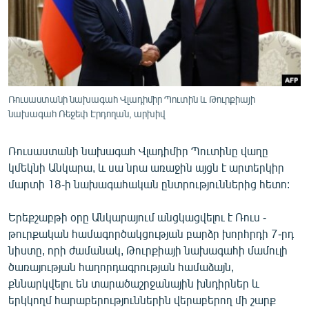
ՄԻՋԱԶԳԱՅԻՆ
ՄՇԱԿՈՒՅԹ
ՍՊՈՐՏ
ՄԵԿՆԱԲԱՆՈՒԹՅՈՒՆ
Ռուսաստանի նախագահ Վլադիմիր Պուտին և Թուրքիայի
ՏՏ ԵՒ ԻՆՏԵՐՆԵՏ
նախագահ Ռեջեփ Էրդողան, արխիվ
ԿՈՐՈՆԱՎԻՐՈՒՍ
Ռուսաստանի նախագահ Վլադիմիր Պուտինը վաղը
ԱՐԽԻՎ
կմեկնի Անկարա, և սա նրա առաջին այցն է արտերկիր
մարտի 18-ի նախագահական ընտրություններից հետո:
ՏԵՍԱՆՅՈՒԹԵՐ
ԲԱՆԱՎԵՃ
Երեքշաբթի օրը Անկարայում անցկացվելու է Ռուս -
թուրքական համագործակցության բարձր խորհրդի 7-րդ
ՁԳՏԵԼՈՎ ԼԱՎԱԳՈՒՅՆԻՆ
նիստը, որի ժամանակ, Թուրքիայի նախագահի մամուլի
ՓՈԴՔԱՍԹ
ծառայության հաղորդագրության համաձայն,
քննարկվելու են տարածաշրջանային խնդիրներ և
Հայերեն
երկկողմ հարաբերություններին վերաբերող մի շարք