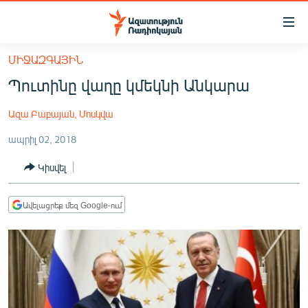
Մատչելիության
հղումներ
Անցնել
ՄԻՋԱԶԳԱՅԻՆ
հիմնական
ԱԶԱՏՈՒԹՅՈՒՆ TV
Պուտինը վաղը կմեկնի Անկարա
բովանդակությանը
ՀԱՅԱՍՏԱՆ
Անցնել
Ազա Բաբայան, Մոսկվա
հիմնական
ՔԱՂԱՔԱԿԱՆ
մենյուին
ապրիլ 02, 2018
ԸՆՏՐՈՒԹՅՈՒՆՆԵՐ 2026
Որոնում
Կիսվել
ԻՐԱՎՈՒՆՔ
ՀԱՍԱՐԱԿՈՒԹՅՈՒՆ
Ավելացրեք մեզ Google-ում
ՏՆՏԵՍՈՒԹՅՈՒՆ
ՂԱՐԱԲԱՂ
ՊԱՏԵՐԱԶՄԻ 6 ՇԱԲԱԹՆԵՐԸ
ՏԱՐԱԾԱՇՐՋԱՆ