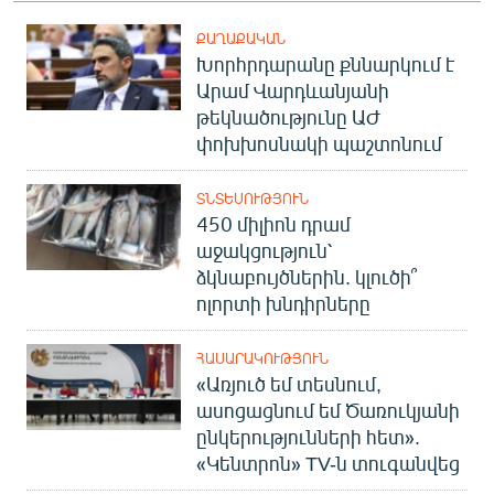
ՔԱՂԱՔԱԿԱՆ
Խորհրդարանը քննարկում է
Արամ Վարդևանյանի
թեկնածությունը ԱԺ
փոխխոսնակի պաշտոնում
ՏՆՏԵՍՈՒԹՅՈՒՆ
450 միլիոն դրամ
աջակցություն՝
ձկնաբույծներին. կլուծի՞
ոլորտի խնդիրները
ՀԱՍԱՐԱԿՈՒԹՅՈՒՆ
«Առյուծ եմ տեսնում,
ասոցացնում եմ Ծառուկյանի
ընկերությունների հետ».
«Կենտրոն» TV-ն տուգանվեց