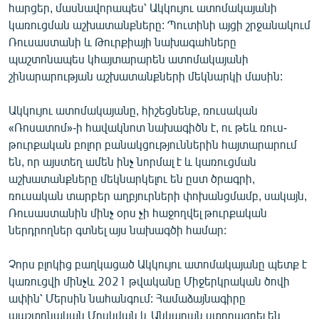
հարցեր, մասնավորապես՝ Ակկույու ատոմակայանի
English
կառուցման աշխատանքները: Պուտինի այցի շրջանակում
Русский
Ռուսաստանի և Թուրքիայի նախագահները
պաշտոնապես կհայտարարեն ատոմակայանի
շինարարության աշխատանքների մեկնարկի մասին:
ՀԵՏԵՎԵՔ ՄԵԶ
Ակկույու ատոմակայանը, հիշեցնենք, ռուսական
«Ռոսատոմ»-ի հավակնոտ նախագիծն է, ու թեև ռուս-
թուրքական բոլոր բանակցություններին հայտարարում
են, որ այստեղ ամեն ինչ նորմալ է և կառուցման
«Ազատության» բոլոր կայքերը
աշխատանքները մեկնարկելու են ըստ ծրագրի,
ռուսական տարբեր աղբյուրների փոխանցմամբ, սակայն,
Ռուսաստանին մինչ օրս չի հաջողվել թուրքական
ներդրողներ գտնել այս նախագծի համար:
Չորս բլոկից բաղկացած Ակկույու ատոմակայանը պետք է
կառուցվի մինչև 2021 թվականը Միջերկրական ծովի
ափին՝ Մերսին նահանգում: Համաձայնագիրը
պաշտոնական Մոսկվան և Անկարան ստորագրել են