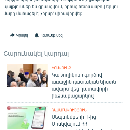
English
պայթյուններ են գրանցվում, որոնց հետևանքով երկու
մարդ մահացել է, չորսը՝ վիրավորվել:
Русский
ՀԵՏԵՎԵՔ ՄԵԶ
Կիսվել
Հետևեք մեզ
Շարունակել կարդալ
ԻՐԱՎՈՒՆՔ
«Ազատության» բոլոր կայքերը
Կաթողիկոսի գործով
առաջին դատական նիստն
ավարտվեց դատավորի
ինքնաբացարկով
ՀԱՍԱՐԱԿՈՒԹՅՈՒՆ
Սեպտեմբերի 1-ից
Մոսկվայում ՀՀ