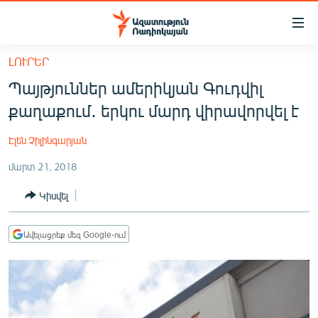
Մատչելիության
հղումներ
Անցնել
ԼՈՒՐԵՐ
հիմնական
ԱԶԱՏՈՒԹՅՈՒՆ TV
Պայթյուններ ամերիկյան Գուդվիլ
բովանդակությանը
ՀԱՅԱՍՏԱՆ
Անցնել
քաղաքում․ երկու մարդ վիրավորվել է
հիմնական
ՔԱՂԱՔԱԿԱՆ
մենյուին
Էլեն Չիլինգարյան
ԸՆՏՐՈՒԹՅՈՒՆՆԵՐ 2026
Որոնում
մարտ 21, 2018
ԻՐԱՎՈՒՆՔ
Կիսվել
ՀԱՍԱՐԱԿՈՒԹՅՈՒՆ
ՏՆՏԵՍՈՒԹՅՈՒՆ
Ավելացրեք մեզ Google-ում
ՂԱՐԱԲԱՂ
ՊԱՏԵՐԱԶՄԻ 6 ՇԱԲԱԹՆԵՐԸ
ՏԱՐԱԾԱՇՐՋԱՆ