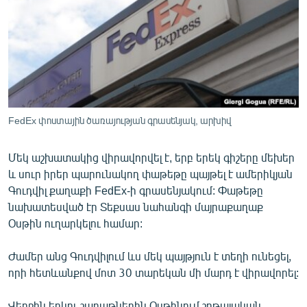
ՄԻՋԱԶԳԱՅԻՆ
ՄՇԱԿՈՒՅԹ
ՍՊՈՐՏ
ՄԵԿՆԱԲԱՆՈՒԹՅՈՒՆ
ՏՏ ԵՒ ԻՆՏԵՐՆԵՏ
FedEx փոստային ծառայության գրասենյակ, արխիվ
ԿՈՐՈՆԱՎԻՐՈՒՍ
Մեկ աշխատակից վիրավորվել է, երբ երեկ գիշերը մեխեր
ԱՐԽԻՎ
և սուր իրեր պարունակող փաթեթը պայթել է ամերիկյան
ՏԵՍԱՆՅՈՒԹԵՐ
Գուդվիլ քաղաքի FedEx-ի գրասենյակում: Փաթեթը
նախատեսված էր Տեքսաս նահանգի մայրաքաղաք
ԲԱՆԱՎԵՃ
Օսթին ուղարկելու համար:
ՁԳՏԵԼՈՎ ԼԱՎԱԳՈՒՅՆԻՆ
Ժամեր անց Գուդվիլում ևս մեկ պայթյուն է տեղի ունեցել,
ՓՈԴՔԱՍԹ
որի հետևանքով մոտ 30 տարեկան մի մարդ է վիրավորել:
Հայերեն
Վերջին երկու շաբաթներին Օսթինում շղթայական