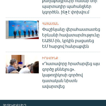
քաղաքացիների համար նոր
պարտադիր պահանջներ
կգործեն. ինչ է փոխվում
ՀԱՅԱՍՏԱՆ
Փաշինյանը վերահաստատեց
Երևանի հավատարմությունը
ԵԱՏՄ-ին, կրկին բացառեց
ԵՄ հարցով հանրաքվեն
ԻՐԱՎՈՒՆՔ
«Դատավորը հրաժարվեց այս
գործը քննելուց».
կաթողիկոսի գործով
դատական նիստն
ավարտվեց
ՀԵՏԵՎԵՔ ՄԵԶ