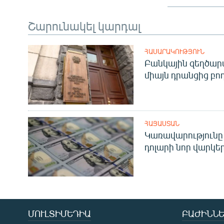
Շարունակել կարդալ
ՀԱՍԱՐԱԿՈՒԹՅՈՒՆ
Բանկային զեղծարա
միայն դրանցից բող
ՀԱՅԱՍՏԱՆ
Կառավարությունը 
դոլարի նոր վարկեր
ՄՈՒԼՏԻՄԵԴԻԱ
ԲԱԺԻՆՆԵ