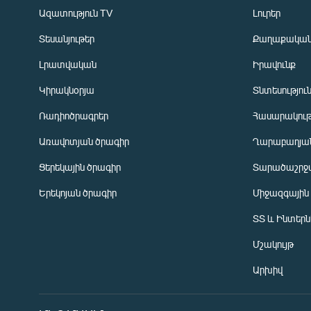
Ազատություն TV
Լուրեր
Տեսանյութեր
Քաղաքակա
Լրատվական
Իրավունք
Կիրակնօրյա
Տնտեսությու
Ռադիոծրագրեր
Հասարակութ
Առավոտյան ծրագիր
Ղարաբաղյան
Ցերեկային ծրագիր
Տարածաշրջ
Հայերեն
Երեկոյան ծրագիր
Միջազգային
English
ՏՏ և Ինտեր
Русский
Մշակույթ
ՀԵՏԵՎԵՔ ՄԵԶ
Արխիվ