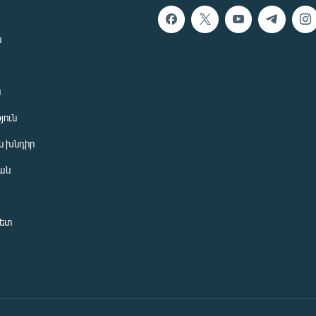
ն
ն
յուն
 խնդիր
ան
նետ