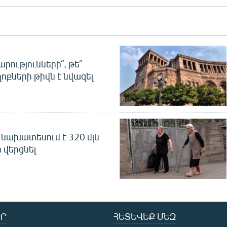
րությունների՞, թե՞
ոքների թիվն է նվազել
նախատեսում է 320 մլն
 վերցնել
Ր
ՀԵՏԵՎԵՔ ՄԵԶ