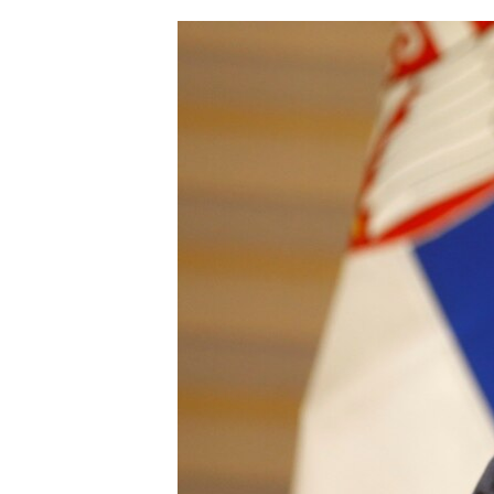
ՄԻՋԱԶԳԱՅԻՆ
ՄՇԱԿՈՒՅԹ
ՍՊՈՐՏ
ՄԵԿՆԱԲԱՆՈՒԹՅՈՒՆ
ՏՏ ԵՒ ԻՆՏԵՐՆԵՏ
ԿՈՐՈՆԱՎԻՐՈՒՍ
ԱՐԽԻՎ
ՏԵՍԱՆՅՈՒԹԵՐ
ԲԱՆԱՎԵՃ
ՁԳՏԵԼՈՎ ԼԱՎԱԳՈՒՅՆԻՆ
ՓՈԴՔԱՍԹ