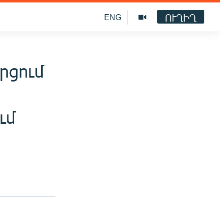
ՈՒՂԻՂ
ENG
րցում
ւմ