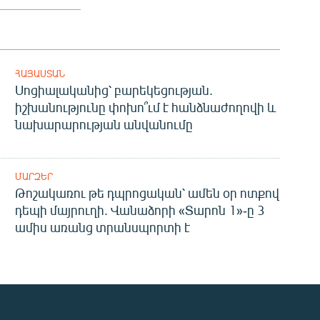
ՀԱՅԱՍՏԱՆ
Սոցիալականից՝ բարեկեցության.
իշխանությունը փոխո՞ւմ է հանձնաժողովի և
նախարարության անվանումը
ՄԱՐԶԵՐ
Թոշակառու թե դպրոցական՝ ամեն օր ոտքով
դեպի մայրուղի. Վանաձորի «Տարոն 1»-ը 3
ամիս առանց տրանսպորտի է