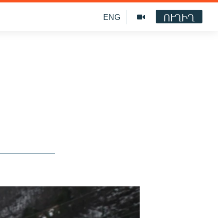
ՈՒՂԻՂ
ENG