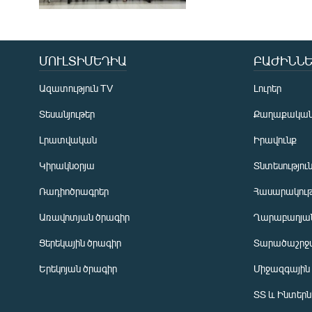
ՄՈՒԼՏԻՄԵԴԻԱ
ԲԱԺԻՆՆԵ
Ազատություն TV
Լուրեր
Տեսանյութեր
Քաղաքակա
Լրատվական
Իրավունք
Կիրակնօրյա
Տնտեսությու
Ռադիոծրագրեր
Հասարակութ
Առավոտյան ծրագիր
Ղարաբաղյան
Ցերեկային ծրագիր
Տարածաշրջ
Հայերեն
Երեկոյան ծրագիր
Միջազգային
English
ՏՏ և Ինտեր
Русский