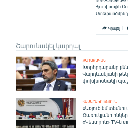
Հյուսիսային 
Ստեփանծմինդ
Կիսվել
Շարունակել կարդալ
ՔԱՂԱՔԱԿԱՆ
Խորհրդարանը քնն
Վարդևանյանի թեկ
փոխխոսնակի պաշ
ՀԱՍԱՐԱԿՈՒԹՅՈՒՆ
«Առյուծ եմ տեսնու
Ծառուկյանի ընկեր
«Կենտրոն» TV-ն տ