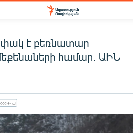
 փակ է բեռնատար
եքենաների համար. ԱԻՆ
oogle-ում