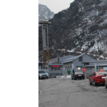
ՄԻՋԱԶԳԱՅԻՆ
ՄՇԱԿՈՒՅԹ
ՍՊՈՐՏ
ՄԵԿՆԱԲԱՆՈՒԹՅՈՒՆ
ՏՏ ԵՒ ԻՆՏԵՐՆԵՏ
ԿՈՐՈՆԱՎԻՐՈՒՍ
ԱՐԽԻՎ
ՏԵՍԱՆՅՈՒԹԵՐ
ԲԱՆԱՎԵՃ
ՁԳՏԵԼՈՎ ԼԱՎԱԳՈՒՅՆԻՆ
ՓՈԴՔԱՍԹ