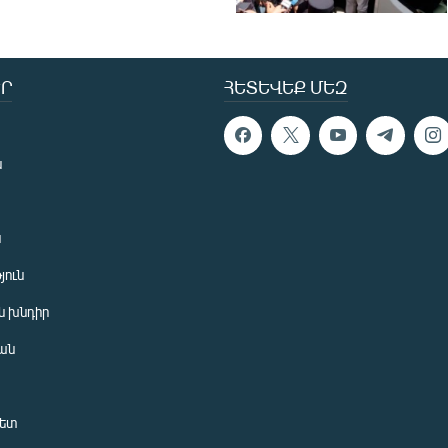
Ր
ՀԵՏԵՎԵՔ ՄԵԶ
ն
ն
յուն
 խնդիր
ան
նետ