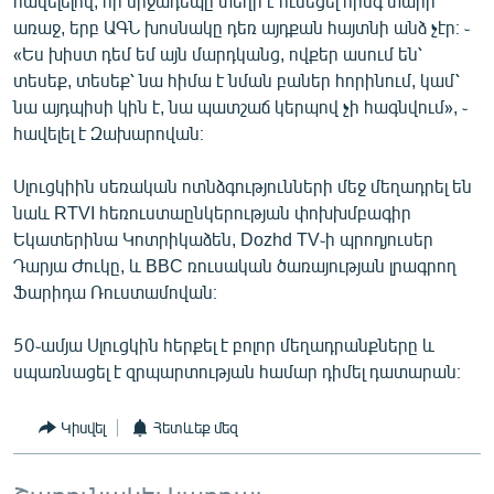
հավելելով, որ միջադեպը տեղի է ունեցել հինգ տարի
English
առաջ, երբ ԱԳՆ խոսնակը դեռ այդքան հայտնի անձ չէր։ ֊
«Ես խիստ դեմ եմ այն մարդկանց, ովքեր ասում են՝
Русский
տեսեք, տեսեք՝ նա հիմա է նման բաներ հորինում, կամ՝
նա այդպիսի կին է, նա պատշաճ կերպով չի հագնվում», ֊
ՀԵՏԵՎԵՔ ՄԵԶ
հավելել է Զախարովան։
Սլուցկիին սեռական ոտնձգությունների մեջ մեղադրել են
նաև RTVI հեռուստաընկերության փոխխմբագիր
Եկատերինա Կոտրիկաձեն, Dozhd TV֊ի պրոդյուսեր
Դարյա Ժուկը, և BBC ռուսական ծառայության լրագրող
«Ազատության» բոլոր կայքերը
Ֆարիդա Ռուստամովան։
50֊ամյա Սլուցկին հերքել է բոլոր մեղադրանքները և
սպառնացել է զրպարտության համար դիմել դատարան։
Կիսվել
Հետևեք մեզ