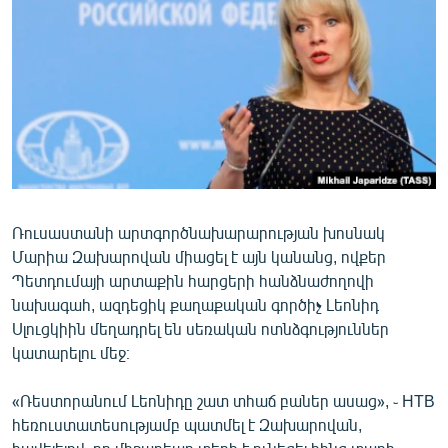
ՄԻՋԱԶԳԱՅԻՆ
ՄՇԱԿՈՒՅԹ
ՍՊՈՐՏ
ՄԵԿՆԱԲԱՆՈՒԹՅՈՒՆ
ՏՏ ԵՒ ԻՆՏԵՐՆԵՏ
ԿՈՐՈՆԱՎԻՐՈՒՍ
Ռուսաստանի արտգործնախարարության խոսնակ
ԱՐԽԻՎ
Մարիա Զախարովան միացել է այն կանանց, ովքեր
ՏԵՍԱՆՅՈՒԹԵՐ
Պետդումայի արտաքին հարցերի հանձնաժողովի
նախագահ, ազդեցիկ քաղաքական գործիչ Լեոնիդ
ԲԱՆԱՎԵՃ
Սլուցկիին մեղադրել են սեռական ոտնձգություններ
ՁԳՏԵԼՈՎ ԼԱՎԱԳՈՒՅՆԻՆ
կատարելու մեջ։
ՓՈԴՔԱՍԹ
«Ռեստորանում Լեոնիդը շատ տհաճ բաներ ասաց», ֊ НТВ
հեռուստատեսությամբ պատմել է Զախարովան,
Հայերեն