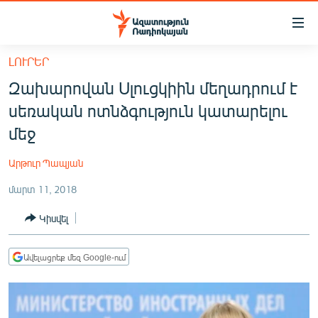
Մատչելիության
հղումներ
Անցնել
ԼՈՒՐԵՐ
հիմնական
ԱԶԱՏՈՒԹՅՈՒՆ TV
Զախարովան Սլուցկիին մեղադրում է
բովանդակությանը
ՀԱՅԱՍՏԱՆ
Անցնել
սեռական ոտնձգություն կատարելու
հիմնական
ՔԱՂԱՔԱԿԱՆ
մեջ
մենյուին
ԸՆՏՐՈՒԹՅՈՒՆՆԵՐ 2026
Որոնում
Արթուր Պապյան
ԻՐԱՎՈՒՆՔ
մարտ 11, 2018
ՀԱՍԱՐԱԿՈՒԹՅՈՒՆ
Կիսվել
ՏՆՏԵՍՈՒԹՅՈՒՆ
ՂԱՐԱԲԱՂ
Ավելացրեք մեզ Google-ում
ՊԱՏԵՐԱԶՄԻ 6 ՇԱԲԱԹՆԵՐԸ
ՏԱՐԱԾԱՇՐՋԱՆ