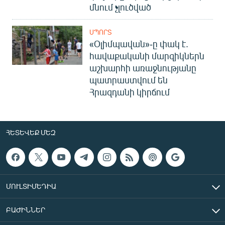
մնում չլուծված
ՍՊՈՐՏ
«Օլիմպավան»-ը փակ է.
հավաքականի մարզիկներն
աշխարհի առաջնությանը
պատրաստվում են
Հրազդանի կիրճում
ՀԵՏԵՎԵՔ ՄԵԶ
ՄՈՒԼՏԻՄԵԴԻԱ
ԲԱԺԻՆՆԵՐ