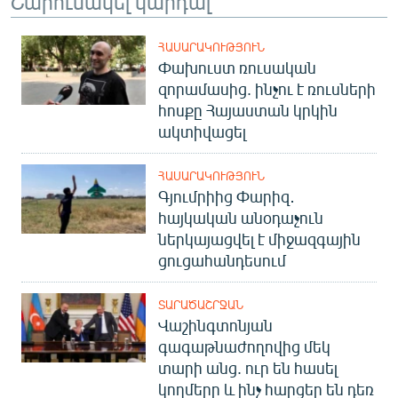
Շարունակել կարդալ
ՀԱՍԱՐԱԿՈՒԹՅՈՒՆ
Փախուստ ռուսական
զորամասից. ինչու է ռուսների
հոսքը Հայաստան կրկին
ակտիվացել
ՀԱՍԱՐԱԿՈՒԹՅՈՒՆ
Գյումրիից Փարիզ․
հայկական անօդաչուն
ներկայացվել է միջազգային
ցուցահանդեսում
ՏԱՐԱԾԱՇՐՋԱՆ
Վաշինգտոնյան
գագաթնաժողովից մեկ
տարի անց. ուր են հասել
կողմերը և ինչ հարցեր են դեռ