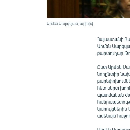
Արմեն Սարգսյան, արխիվ
Հայաստանի Հա
Արմեն Սարգսյա
քարտուղար Թո
Ըստ Արմեն Սար
նորընտիր նախ
բարեփոխումնե
հետ սերտ խոր
պատմական ժա
հանրապետությ
կառույցներին
ամենայն հաջող
Արմեն Սարգսյ