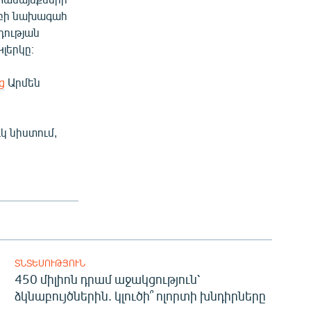
մբի նախագահ
դության
Կլերկը։
ց
Արմեն
կ նիստում,
ՏՆՏԵՍՈՒԹՅՈՒՆ
450 միլիոն դրամ աջակցություն՝
ձկնաբույծներին. կլուծի՞ ոլորտի խնդիրները