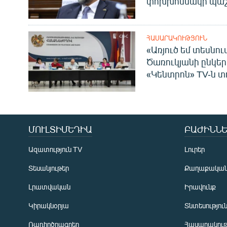
փոխխոսնակի պաշ
ՀԱՍԱՐԱԿՈՒԹՅՈՒՆ
«Առյուծ եմ տեսնու
Ծառուկյանի ընկեր
«Կենտրոն» TV-ն տ
ՄՈՒԼՏԻՄԵԴԻԱ
ԲԱԺԻՆՆԵ
Ազատություն TV
Լուրեր
Տեսանյութեր
Քաղաքակա
Լրատվական
Իրավունք
Կիրակնօրյա
Տնտեսությու
Ռադիոծրագրեր
Հասարակութ