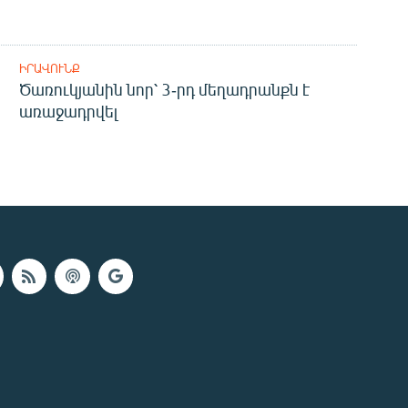
ԻՐԱՎՈՒՆՔ
Ծառուկյանին նոր՝ 3-րդ մեղադրանքն է
առաջադրվել