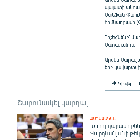
պալատի անդա
Ստեֆան Փաուն
հիմնադրամի (G
Հիշեցնենք՝ մ
Սարգսյանին։
Արմեն Սարգսյ
երբ կավարտվի
Կիսվել
Շարունակել կարդալ
ՔԱՂԱՔԱԿԱՆ
Խորհրդարանը քնն
Վարդևանյանի թեկ