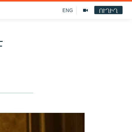
ՈՒՂԻՂ
ENG
է