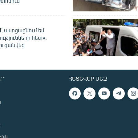
տոնում
մ, ասոցացնում եմ
ությունների հետ».
ուգանվեց
Ր
ՀԵՏԵՎԵՔ ՄԵԶ
ն
ն
յուն