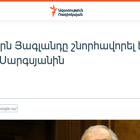
րն Յագլանդը շնորհավորել 
 Սարգսյանին
oogle-ում