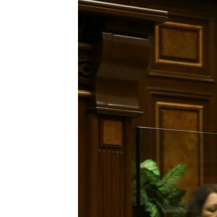
ՄԻՋԱԶԳԱՅԻՆ
ՄՇԱԿՈՒՅԹ
ՍՊՈՐՏ
ՄԵԿՆԱԲԱՆՈՒԹՅՈՒՆ
ՏՏ ԵՒ ԻՆՏԵՐՆԵՏ
ԿՈՐՈՆԱՎԻՐՈՒՍ
ԱՐԽԻՎ
ՏԵՍԱՆՅՈՒԹԵՐ
ԲԱՆԱՎԵՃ
ՁԳՏԵԼՈՎ ԼԱՎԱԳՈՒՅՆԻՆ
ՓՈԴՔԱՍԹ