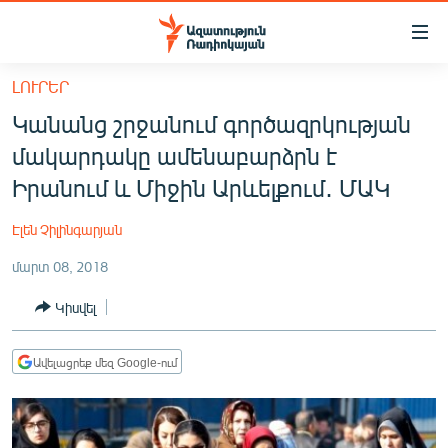
Մատչելիության
հղումներ
Անցնել
ԼՈՒՐԵՐ
հիմնական
ԱԶԱՏՈՒԹՅՈՒՆ TV
Կանանց շրջանում գործազրկության
բովանդակությանը
ՀԱՅԱՍՏԱՆ
Անցնել
մակարդակը ամենաբարձրն է
հիմնական
ՔԱՂԱՔԱԿԱՆ
Իրանում և Միջին Արևելքում․ ՄԱԿ
մենյուին
ԸՆՏՐՈՒԹՅՈՒՆՆԵՐ 2026
Որոնում
Էլեն Չիլինգարյան
ԻՐԱՎՈՒՆՔ
մարտ 08, 2018
ՀԱՍԱՐԱԿՈՒԹՅՈՒՆ
Կիսվել
ՏՆՏԵՍՈՒԹՅՈՒՆ
ՂԱՐԱԲԱՂ
Ավելացրեք մեզ Google-ում
ՊԱՏԵՐԱԶՄԻ 6 ՇԱԲԱԹՆԵՐԸ
ՏԱՐԱԾԱՇՐՋԱՆ