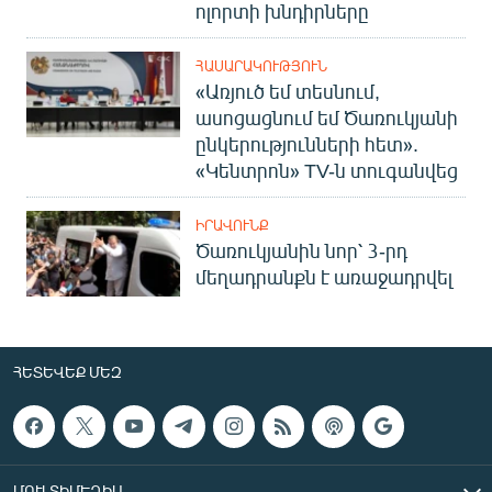
ոլորտի խնդիրները
ՀԱՍԱՐԱԿՈՒԹՅՈՒՆ
«Առյուծ եմ տեսնում,
ասոցացնում եմ Ծառուկյանի
ընկերությունների հետ».
«Կենտրոն» TV-ն տուգանվեց
ԻՐԱՎՈՒՆՔ
Ծառուկյանին նոր՝ 3-րդ
մեղադրանքն է առաջադրվել
ՀԵՏԵՎԵՔ ՄԵԶ
ՄՈՒԼՏԻՄԵԴԻԱ