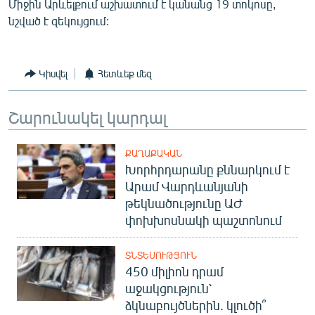
Միջին Արևելքում աշխատում է կանանց 19 տոկոսը,
English
նշված է զեկույցում:
Русский
Կիսվել
Հետևեք մեզ
ՀԵՏԵՎԵՔ ՄԵԶ
Շարունակել կարդալ
ՔԱՂԱՔԱԿԱՆ
Խորհրդարանը քննարկում է
«Ազատության» բոլոր կայքերը
Արամ Վարդևանյանի
թեկնածությունը ԱԺ
փոխխոսնակի պաշտոնում
ՏՆՏԵՍՈՒԹՅՈՒՆ
450 միլիոն դրամ
աջակցություն՝
ձկնաբույծներին. կլուծի՞