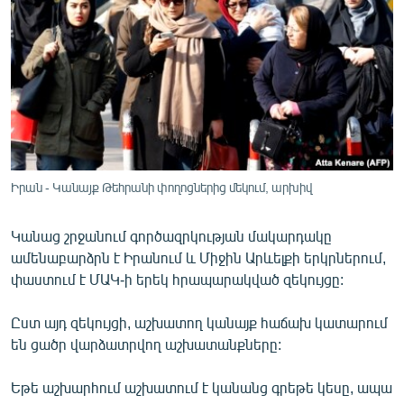
ՄԻՋԱԶԳԱՅԻՆ
ՄՇԱԿՈՒՅԹ
ՍՊՈՐՏ
ՄԵԿՆԱԲԱՆՈՒԹՅՈՒՆ
ՏՏ ԵՒ ԻՆՏԵՐՆԵՏ
ԿՈՐՈՆԱՎԻՐՈՒՍ
Իրան - Կանայք Թեհրանի փողոցներից մեկում, արխիվ
ԱՐԽԻՎ
Կանաց շրջանում գործազրկության մակարդակը
ՏԵՍԱՆՅՈՒԹԵՐ
ամենաբարձրն է Իրանում և Միջին Արևելքի երկրներում,
ԲԱՆԱՎԵՃ
փաստում է ՄԱԿ-ի երեկ հրապարակված զեկույցը:
ՁԳՏԵԼՈՎ ԼԱՎԱԳՈՒՅՆԻՆ
Ըստ այդ զեկույցի, աշխատող կանայք հաճախ կատարում
ՓՈԴՔԱՍԹ
են ցածր վարձատրվող աշխատանքները:
Եթե աշխարհում աշխատում է կանանց գրեթե կեսը, ապա
Հայերեն