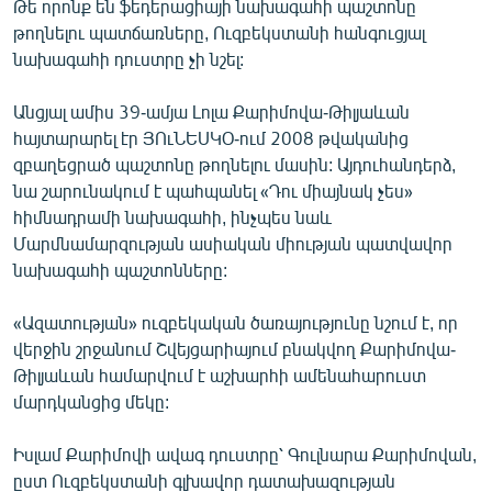
Թե որոնք են ֆեդերացիայի նախագահի պաշտոնը
English
թողնելու պատճառները, Ուզբեկստանի հանգուցյալ
նախագահի դուստրը չի նշել:
Русский
Անցյալ ամիս 39-ամյա Լոլա Քարիմովա-Թիլյաևան
ՀԵՏԵՎԵՔ ՄԵԶ
հայտարարել էր ՅՈւՆԵՍԿՕ-ում 2008 թվականից
զբաղեցրած պաշտոնը թողնելու մասին: Այդուհանդերձ,
նա շարունակում է պահպանել «Դու միայնակ չես»
հիմնադրամի նախագահի, ինչպես նաև
Մարմնամարզության ասիական միության պատվավոր
«Ազատության» բոլոր կայքերը
նախագահի պաշտոնները:
«Ազատության» ուզբեկական ծառայությունը նշում է, որ
վերջին շրջանում Շվեյցարիայում բնակվող Քարիմովա-
Թիլյաևան համարվում է աշխարհի ամենահարուստ
մարդկանցից մեկը:
Իսլամ Քարիմովի ավագ դուստրը՝ Գուլնարա Քարիմովան,
ըստ Ուզբեկստանի գլխավոր դատախազության