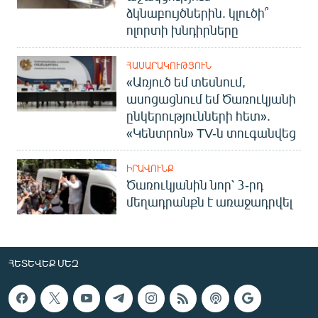
ձկնաբույծներին. կլուծի՞
ոլորտի խնդիրները
ՀԱՍԱՐԱԿՈՒԹՅՈՒՆ
«Առյուծ եմ տեսնում,
ասոցացնում եմ Ծառուկյանի
ընկերությունների հետ».
«Կենտրոն» TV-ն տուգանվեց
ԻՐԱՎՈՒՆՔ
Ծառուկյանին նոր՝ 3-րդ
մեղադրանքն է առաջադրվել
ՀԵՏԵՎԵՔ ՄԵԶ