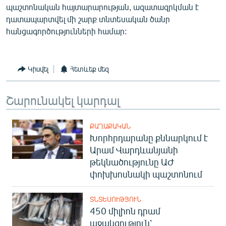
պաշտոնական հայտարարության, ազատազրկման է
դատապարտվել մի շարք տնտեսական ծանր
հանցագործությունների համար:
Կիսվել
Հետևեք մեզ
Շարունակել կարդալ
ՔԱՂԱՔԱԿԱՆ
Խորհրդարանը քննարկում է
Արամ Վարդևանյանի
թեկնածությունը ԱԺ
փոխխոսնակի պաշտոնում
ՏՆՏԵՍՈՒԹՅՈՒՆ
450 միլիոն դրամ
աջակցություն՝