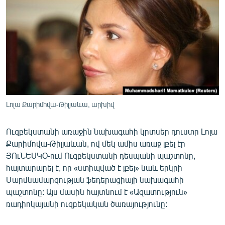
ՄԻՋԱԶԳԱՅԻՆ
ՄՇԱԿՈՒՅԹ
ՍՊՈՐՏ
ՄԵԿՆԱԲԱՆՈՒԹՅՈՒՆ
ՏՏ ԵՒ ԻՆՏԵՐՆԵՏ
ԿՈՐՈՆԱՎԻՐՈՒՍ
Լոլա Քարիմովա-Թիլյաևա, արխիվ
ԱՐԽԻՎ
Ուզբեկստանի առաջին նախագահի կրտսեր դուստր Լոլա
ՏԵՍԱՆՅՈՒԹԵՐ
Քարիմովա-Թիլյաևան, ով մեկ ամիս առաջ լքել էր
ԲԱՆԱՎԵՃ
ՅՈւՆԵՍԿՕ-ում Ուզբեկստանի դեսպանի պաշտոնը,
հայտարարել է, որ «ստիպված է լքել» նաև երկրի
ՁԳՏԵԼՈՎ ԼԱՎԱԳՈՒՅՆԻՆ
Մարմնամարզության ֆեդերացիայի նախագահի
ՓՈԴՔԱՍԹ
պաշտոնը: Այս մասին հայտնում է «Ազատություն»
ռադիոկայանի ուզբեկական ծառայությունը:
Հայերեն