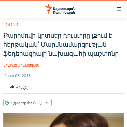
Մատչելիության
հղումներ
Անցնել
ԼՈՒՐԵՐ
հիմնական
ԱԶԱՏՈՒԹՅՈՒՆ TV
Քարիմովի կրտսեր դուստրը լքում է
բովանդակությանը
ՀԱՅԱՍՏԱՆ
Անցնել
հերթական՝ Մարմնամարզության
հիմնական
ՔԱՂԱՔԱԿԱՆ
ֆեդերացիայի նախագահի պաշտոնը
մենյուին
ԸՆՏՐՈՒԹՅՈՒՆՆԵՐ 2026
Որոնում
Լուսինե Մուսայելյան
ԻՐԱՎՈՒՆՔ
մարտ 06, 2018
ՀԱՍԱՐԱԿՈՒԹՅՈՒՆ
Կիսվել
ՏՆՏԵՍՈՒԹՅՈՒՆ
ՂԱՐԱԲԱՂ
Ավելացրեք մեզ Google-ում
ՊԱՏԵՐԱԶՄԻ 6 ՇԱԲԱԹՆԵՐԸ
ՏԱՐԱԾԱՇՐՋԱՆ