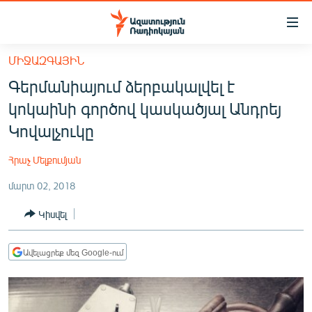
Մատչելիության
հղումներ
Անցնել
ՄԻՋԱԶԳԱՅԻՆ
հիմնական
ԱԶԱՏՈՒԹՅՈՒՆ TV
Գերմանիայում ձերբակալվել է
բովանդակությանը
ՀԱՅԱՍՏԱՆ
Անցնել
կոկաինի գործով կասկածյալ Անդրեյ
հիմնական
ՔԱՂԱՔԱԿԱՆ
Կովալչուկը
մենյուին
ԸՆՏՐՈՒԹՅՈՒՆՆԵՐ 2026
Որոնում
Հրաչ Մելքումյան
ԻՐԱՎՈՒՆՔ
մարտ 02, 2018
ՀԱՍԱՐԱԿՈՒԹՅՈՒՆ
Կիսվել
ՏՆՏԵՍՈՒԹՅՈՒՆ
ՂԱՐԱԲԱՂ
Ավելացրեք մեզ Google-ում
ՊԱՏԵՐԱԶՄԻ 6 ՇԱԲԱԹՆԵՐԸ
ՏԱՐԱԾԱՇՐՋԱՆ