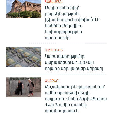
ՀԱՅԱՍՏԱՆ
Սոցիալականից՝
բարեկեցության.
իշխանությունը փոխո՞ւմ է
հանձնաժողովի և
նախարարության
անվանումը
ՀԱՅԱՍՏԱՆ
Կառավարությունը
նախատեսում է 320 մլն
դոլարի նոր վարկեր վերցնել
ՄԱՐԶԵՐ
Թոշակառու թե դպրոցական՝
ամեն օր ոտքով դեպի
մայրուղի. Վանաձորի «Տարոն
1»-ը 3 ամիս առանց
տրանսպորտի է