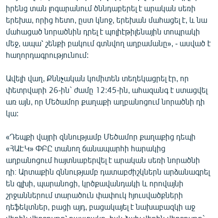
իրենց տան լոգարանում ծննդաբերել է արական սեռի
English
երեխա, որից հետո, ըստ կնոջ, երեխան մահացել է, և նա
Русский
մահացած նորածնին դրել է պոլիէթիլենային տոպրակի
մեջ, ապա՝ շենքի բակում գտնվող աղբամանը», - ասված է
ՀԵՏԵՎԵՔ ՄԵԶ
հաղորդագրությունում:
Ավելի վաղ, Քննչական կոմիտեն տեղեկացրել էր, որ
փետրվարի 26-ին` ժամը 12:45-ին, ահազանգ է ստացվել
առ այն, որ Մեծամոր քաղաքի աղբանոցում նորածնի դի
կա:
«Ազատության» բոլոր կայքերը
«Դեպքի վայրի զննությամբ Մեծամոր քաղաքից դեպի
«ՀԱԷԿ» ՓԲԸ տանող ճանապարհի հարակից
աղբանոցում հայտնաբերվել է արական սեռի նորածնի
դի։ Արտաքին զննությամբ դատաբժիշկներն արձանագրել
են գլխի, պարանոցի, կրծքավանդակի և որովայնի
շրջաններում տարածուն փափուկ հյուսվածքների
դեֆեկտներ, բացի այդ, բացակայել է նախաբազկի աջ