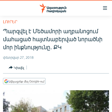
Մատչելիության
հղումներ
Անցնել
ԼՈՒՐԵՐ
հիմնական
ԱԶԱՏՈՒԹՅՈՒՆ TV
Պարզվել է Մեծամորի աղբանոցում
բովանդակությանը
ՀԱՅԱՍՏԱՆ
Անցնել
մահացած հայտնաբերված նորածնի
հիմնական
ՔԱՂԱՔԱԿԱՆ
մոր ինքնությունը. ՔԿ
մենյուին
ԸՆՏՐՈՒԹՅՈՒՆՆԵՐ 2026
Որոնում
փետրվար 27, 2018
ԻՐԱՎՈՒՆՔ
Կիսվել
ՀԱՍԱՐԱԿՈՒԹՅՈՒՆ
ՏՆՏԵՍՈՒԹՅՈՒՆ
Ավելացրեք մեզ Google-ում
ՂԱՐԱԲԱՂ
ՊԱՏԵՐԱԶՄԻ 6 ՇԱԲԱԹՆԵՐԸ
ՏԱՐԱԾԱՇՐՋԱՆ