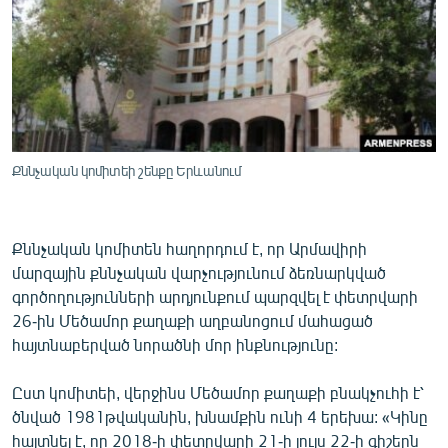
ՄԻՋԱԶԳԱՅԻՆ
ՄՇԱԿՈՒՅԹ
ՍՊՈՐՏ
ՄԵԿՆԱԲԱՆՈՒԹՅՈՒՆ
ՏՏ ԵՒ ԻՆՏԵՐՆԵՏ
Քննչական կոմիտեի շենքը Երևանում
ԿՈՐՈՆԱՎԻՐՈՒՍ
ԱՐԽԻՎ
Քննչական կոմիտեն հաղորդում է, որ Արմավիրի
ՏԵՍԱՆՅՈՒԹԵՐ
մարզային քննչական վարչությունում ձեռնարկված
գործողությունների արդյունքում պարզվել է փետրվարի
ԲԱՆԱՎԵՃ
26-ին Մեծամոր քաղաքի աղբանոցում մահացած
ՁԳՏԵԼՈՎ ԼԱՎԱԳՈՒՅՆԻՆ
հայտնաբերված նորածնի մոր ինքնությունը:
ՓՈԴՔԱՍԹ
Ըստ կոմիտեի, վերջինս Մեծամոր քաղաքի բնակչուհի է՝
ծնված 1981թվականին, խնամքին ունի 4 երեխա: «Կինը
Հայերեն
հայտնել է, որ 2018-ի փետրվարի 21-ի լույս 22-ի գիշերն