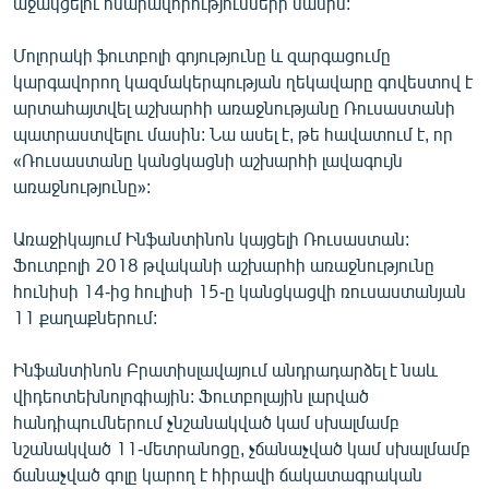
աջակցելու հնարավորությունների մասին:
English
Մոլորակի ֆուտբոլի գոյությունը և զարգացումը
Русский
կարգավորող կազմակերպության ղեկավարը գովեստով է
արտահայտվել աշխարհի առաջնությանը Ռուսաստանի
ՀԵՏԵՎԵՔ ՄԵԶ
պատրաստվելու մասին: Նա ասել է, թե հավատում է, որ
«Ռուսաստանը կանցկացնի աշխարհի լավագույն
առաջնությունը»:
Առաջիկայում Ինֆանտինոն կայցելի Ռուսաստան:
Ֆուտբոլի 2018 թվականի աշխարհի առաջնությունը
«Ազատության» բոլոր կայքերը
հունիսի 14-ից հուլիսի 15-ը կանցկացվի ռուսաստանյան
11 քաղաքներում:
Ինֆանտինոն Բրատիսլավայում անդրադարձել է նաև
վիդեոտեխնոլոգիային: Ֆուտբոլային լարված
հանդիպումներում չնշանակված կամ սխալմամբ
նշանակված 11-մետրանոցը, չճանաչված կամ սխալմամբ
ճանաչված գոլը կարող է հիրավի ճակատագրական