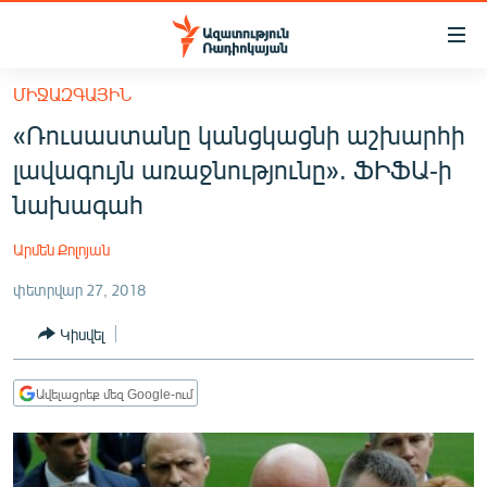
Մատչելիության
հղումներ
Անցնել
ՄԻՋԱԶԳԱՅԻՆ
հիմնական
ԱԶԱՏՈՒԹՅՈՒՆ TV
«Ռուսաստանը կանցկացնի աշխարհի
բովանդակությանը
ՀԱՅԱՍՏԱՆ
Անցնել
լավագույն առաջնությունը». ՖԻՖԱ-ի
հիմնական
ՔԱՂԱՔԱԿԱՆ
նախագահ
մենյուին
ԸՆՏՐՈՒԹՅՈՒՆՆԵՐ 2026
Որոնում
Արմեն Քոլոյան
ԻՐԱՎՈՒՆՔ
փետրվար 27, 2018
ՀԱՍԱՐԱԿՈՒԹՅՈՒՆ
Կիսվել
ՏՆՏԵՍՈՒԹՅՈՒՆ
ՂԱՐԱԲԱՂ
Ավելացրեք մեզ Google-ում
ՊԱՏԵՐԱԶՄԻ 6 ՇԱԲԱԹՆԵՐԸ
ՏԱՐԱԾԱՇՐՋԱՆ