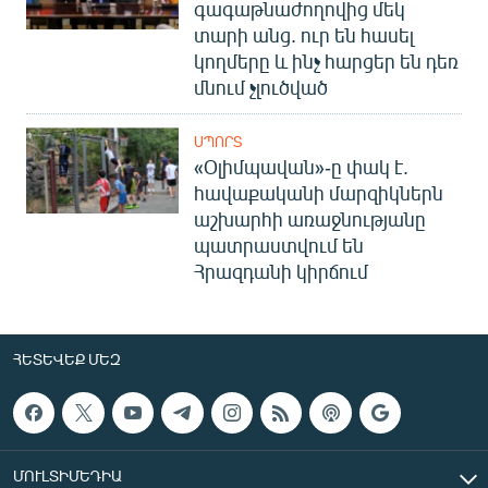
գագաթնաժողովից մեկ
տարի անց. ուր են հասել
կողմերը և ինչ հարցեր են դեռ
մնում չլուծված
ՍՊՈՐՏ
«Օլիմպավան»-ը փակ է.
հավաքականի մարզիկներն
աշխարհի առաջնությանը
պատրաստվում են
Հրազդանի կիրճում
ՀԵՏԵՎԵՔ ՄԵԶ
ՄՈՒԼՏԻՄԵԴԻԱ