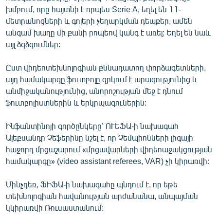
խմբում, որը հայտնի է որպես Serie A, եղել են 11-
մետրանոցների և գոլերի չեղարկման դեպքեր, ամեն
անգամ խաղը մի քանի րոպեով կանգ է առել: Եղել են նաև
այլ ձգձգումներ:
Ըստ վիդեոտեխնոլոգիան քննադատող փորձագետների,
այդ համակարգը ֆուտբոլը զրկում է արագությունից և
անմիջականությունից, անորոշության մեջ է դնում
ֆուտբոլիստներին և երկրպագուներին:
Ինֆանտինոյի գործընկերը՝ ՈՒԵՖԱ-ի նախագահ
Ալեքսանդր Չեֆերինը նշել է, որ Չեմպիոնների լիգայի
հաջորդ մրցաշարում «մրցավարների վիդեոաջակցության
համակարգը» (video assistant referees, VAR) չի կիրառվի:
Մինչդեռ, ՖԻՖԱ-ի նախագահը պնդում է, որ եթե
տեխնոլոգիան հավանության արժանանա, անպայման
կկիրառվի Ռուսաստանում: