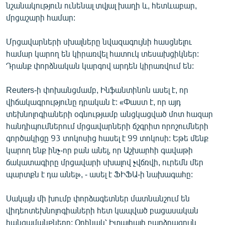
նշանակություն ունենալ տվյալ խաղի և, հետևաբար,
մրցաշարի համար:
Մրցավարների սխալները նվազագույնի հասցնելու
համար կարող են կիրառվել հատուկ տեսախցիկներ:
Դրանք փորձնական կարգով արդեն կիրառվում են:
Reuters-ի փոխանցմամբ, Ինֆանտինոն ասել է, որ
վիճակագրությունը դրական է: «Փաստ է, որ այդ
տեխնոլոգիաների օգնությամբ անցկացված մոտ հազար
հանդիպումներում մրցավարների ճշգրիտ որոշումների
գործակիցը 93 տոկոսից հասել է 99 տոկոսի: Եթե մենք
կարող ենք ինչ-որ բան անել, որ Աշխարհի գավաթի
ճակատագիրը մրցավարի սխալով չվճռվի, ուրեմն մեր
պարտքն է դա անել», - ասել է ՖԻՖԱ-ի նախագահը:
Սակայն մի խումբ փորձագետներ մատնանշում են
վիդեոտեխնոլոգիաների հետ կապված բացասական
հանգամանքները: Օրինակ՝ Իտալիայի բարձրագույն