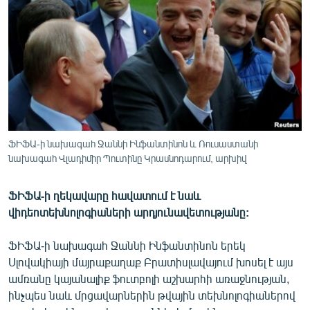
ՄԻՋԱԶԳԱՅԻՆ
ՄՇԱԿՈՒՅԹ
ՍՊՈՐՏ
ՄԵԿՆԱԲԱՆՈՒԹՅՈՒՆ
ՏՏ ԵՒ ԻՆՏԵՐՆԵՏ
ԿՈՐՈՆԱՎԻՐՈՒՍ
ՖԻՖԱ-ի նախագահ Ջաննի Ինֆանտինոն և Ռուսաստանի
նախագահ Վլադիմիր Պուտինը Կրասնոդարում, արխիվ
ԱՐԽԻՎ
ՏԵՍԱՆՅՈՒԹԵՐ
ՖԻՖԱ-ի ղեկավարը հավատում է նաև
ԲԱՆԱՎԵՃ
վիդեոտեխնոլոգիաների արդյունավետությանը:
ՁԳՏԵԼՈՎ ԼԱՎԱԳՈՒՅՆԻՆ
ՖԻՖԱ-ի նախագահ Ջաննի Ինֆանտինոն երեկ
ՓՈԴՔԱՍԹ
Սլովակիայի մայրաքաղաք Բրատիսլավայում խոսել է այս
ամռանը կայանալիք ֆուտբոլի աշխարհի առաջնության,
ինչպես նաև մրցավարներին թվային տեխնոլոգիաներով
Հայերեն