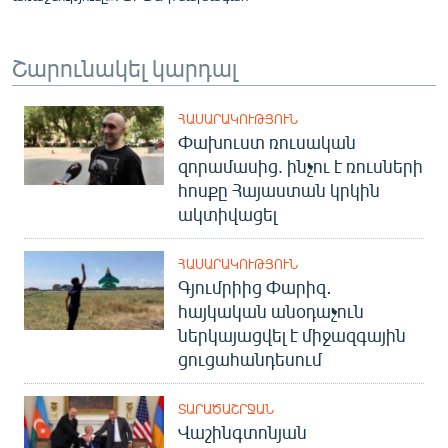
Շարունակել կարդալ
ՀԱՍԱՐԱԿՈՒԹՅՈՒՆ
Փախուստ ռուսական
զորամասից. ինչու է ռուսների
հոսքը Հայաստան կրկին
ակտիվացել
ՀԱՍԱՐԱԿՈՒԹՅՈՒՆ
Գյումրիից Փարիզ․
հայկական անօդաչուն
ներկայացվել է միջազգային
ցուցահանդեսում
ՏԱՐԱԾԱՇՐՋԱՆ
Վաշինգտոնյան