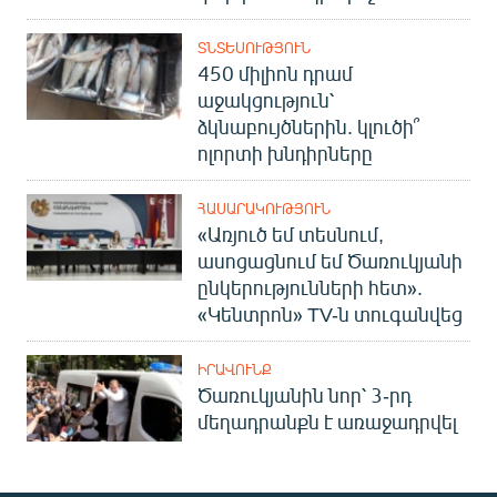
ՏՆՏԵՍՈՒԹՅՈՒՆ
450 միլիոն դրամ
աջակցություն՝
ձկնաբույծներին. կլուծի՞
ոլորտի խնդիրները
ՀԱՍԱՐԱԿՈՒԹՅՈՒՆ
«Առյուծ եմ տեսնում,
ասոցացնում եմ Ծառուկյանի
ընկերությունների հետ».
«Կենտրոն» TV-ն տուգանվեց
ԻՐԱՎՈՒՆՔ
Ծառուկյանին նոր՝ 3-րդ
մեղադրանքն է առաջադրվել