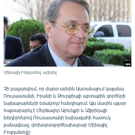
ՄԻՋԱԶԳԱՅԻՆ
ՄՇԱԿՈՒՅԹ
ՍՊՈՐՏ
ՄԵԿՆԱԲԱՆՈՒԹՅՈՒՆ
ՏՏ ԵՒ ԻՆՏԵՐՆԵՏ
ԿՈՐՈՆԱՎԻՐՈՒՍ
ԱՐԽԻՎ
Միխայիլ Բոգդանով, արխիվ
ՏԵՍԱՆՅՈՒԹԵՐ
Չի բացառվում, որ մարտ ամսին Աստանայում կայանա
ԲԱՆԱՎԵՃ
Ռուսաստանի, Իրանի և Թուրքիայի արտաքին գործերի
ՁԳՏԵԼՈՎ ԼԱՎԱԳՈՒՅՆԻՆ
նախարարների եռակողմ հանդիպում: Այս մասին այսօր
հայտարարել է Մերձավոր Արևելքի և Աֆրիկայի
ՓՈԴՔԱՍԹ
խնդիրներով Ռուսաստանի նախագահի հատուկ
բանագնաց, փոխարտգործնախարար Միխայիլ
Հայերեն
Բոգդանովը: