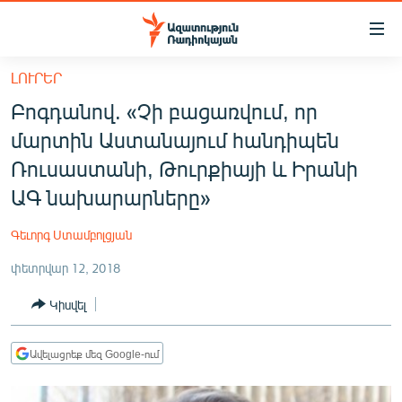
Մատչելիության
հղումներ
Անցնել
ԼՈՒՐԵՐ
հիմնական
ԱԶԱՏՈՒԹՅՈՒՆ TV
Բոգդանով. «Չի բացառվում, որ
բովանդակությանը
ՀԱՅԱՍՏԱՆ
Անցնել
մարտին Աստանայում հանդիպեն
հիմնական
ՔԱՂԱՔԱԿԱՆ
Ռուսաստանի, Թուրքիայի և Իրանի
մենյուին
ԸՆՏՐՈՒԹՅՈՒՆՆԵՐ 2026
ԱԳ նախարարները»
Որոնում
ԻՐԱՎՈՒՆՔ
Գեւորգ Ստամբոլցյան
ՀԱՍԱՐԱԿՈՒԹՅՈՒՆ
փետրվար 12, 2018
ՏՆՏԵՍՈՒԹՅՈՒՆ
Կիսվել
ՂԱՐԱԲԱՂ
ՊԱՏԵՐԱԶՄԻ 6 ՇԱԲԱԹՆԵՐԸ
Ավելացրեք մեզ Google-ում
ՏԱՐԱԾԱՇՐՋԱՆ