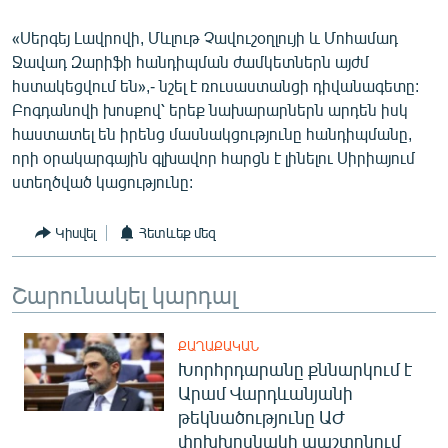
English
«Սերգեյ Լավրովի, Մևլութ Չավուշօղլույի և Մոհամադ
Русский
Ջավադ Զարիֆի հանդիպման ժամկետներն այժմ
հստակեցվում են»,- նշել է ռուսաստանցի դիվանագետը:
ՀԵՏԵՎԵՔ ՄԵԶ
Բոգդանովի խոսքով՝ երեք նախարարներն արդեն իսկ
հաստատել են իրենց մասնակցությունը հանդիպմանը,
որի օրակարգային գլխավոր հարցն է լինելու Սիրիայում
ստեղծված կացությունը:
Կիսվել
Հետևեք մեզ
«Ազատության» բոլոր կայքերը
Շարունակել կարդալ
ՔԱՂԱՔԱԿԱՆ
Խորհրդարանը քննարկում է
Արամ Վարդևանյանի
թեկնածությունը ԱԺ
փոխխոսնակի պաշտոնում