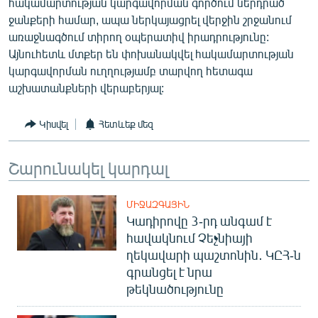
հակամարտության կարգավորման գործում ներդրած
English
ջանքերի համար, ապա ներկայացրել վերջին շրջանում
առաջնագծում տիրող օպերատիվ իրադրությունը:
Русский
Այնուհետև մտքեր են փոխանակվել հակամարտության
կարգավորման ուղղությամբ տարվող հետագա
ՀԵՏԵՎԵՔ ՄԵԶ
աշխատանքների վերաբերյալ:
Կիսվել
Հետևեք մեզ
Շարունակել կարդալ
«Ազատության» բոլոր կայքերը
ՄԻՋԱԶԳԱՅԻՆ
Կադիրովը 3-րդ անգամ է
հավակնում Չեչնիայի
ղեկավարի պաշտոնին․ ԿԸՀ-ն
գրանցել է նրա
թեկնածությունը