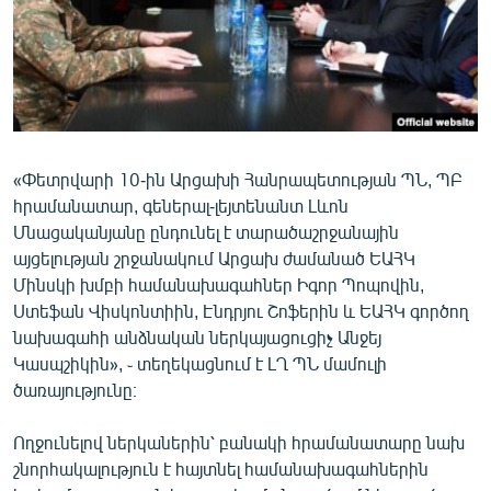
ՄԻՋԱԶԳԱՅԻՆ
ՄՇԱԿՈՒՅԹ
ՍՊՈՐՏ
ՄԵԿՆԱԲԱՆՈՒԹՅՈՒՆ
ՏՏ ԵՒ ԻՆՏԵՐՆԵՏ
«Փետրվարի 10-ին Արցախի Հանրապետության ՊՆ, ՊԲ
հրամանատար, գեներալ-լեյտենանտ Լևոն
ԿՈՐՈՆԱՎԻՐՈՒՍ
Մնացականյանը ընդունել է տարածաշրջանային
ԱՐԽԻՎ
այցելության շրջանակում Արցախ ժամանած ԵԱՀԿ
Մինսկի խմբի համանախագահներ Իգոր Պոպովին,
ՏԵՍԱՆՅՈՒԹԵՐ
Ստեֆան Վիսկոնտիին, Էնդրյու Շոֆերին և ԵԱՀԿ գործող
ԲԱՆԱՎԵՃ
նախագահի անձնական ներկայացուցիչ Անջեյ
Կասպշիկին», ֊ տեղեկացնում է ԼՂ ՊՆ մամուլի
ՁԳՏԵԼՈՎ ԼԱՎԱԳՈՒՅՆԻՆ
ծառայությունը։
ՓՈԴՔԱՍԹ
Ողջունելով ներկաներին՝ բանակի հրամանատարը նախ
շնորհակալություն է հայտնել համանախագահներին
Հայերեն