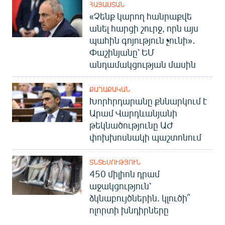
ՀԱՅԱՍՏԱՆ
«Չենք կարող հանրաքվե
անել հարցի շուրջ, որն այս
պահին գոյություն չունի»․
Փաշինյանը՝ ԵՄ
անդամակցության մասին
ՔԱՂԱՔԱԿԱՆ
Խորհրդարանը քննարկում է
Արամ Վարդևանյանի
թեկնածությունը ԱԺ
փոխխոսնակի պաշտոնում
ՏՆՏԵՍՈՒԹՅՈՒՆ
450 միլիոն դրամ
աջակցություն՝
ձկնաբույծներին. կլուծի՞
ոլորտի խնդիրները