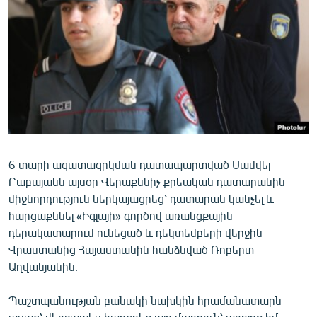
ՄԻՋԱԶԳԱՅԻՆ
ՄՇԱԿՈՒՅԹ
ՍՊՈՐՏ
ՄԵԿՆԱԲԱՆՈՒԹՅՈՒՆ
ՏՏ ԵՒ ԻՆՏԵՐՆԵՏ
ԿՈՐՈՆԱՎԻՐՈՒՍ
6 տարի ազատազրկման դատապարտված Սամվել
ԱՐԽԻՎ
Բաբայանն այսօր Վերաքննիչ քրեական դատարանին
ՏԵՍԱՆՅՈՒԹԵՐ
միջնորդություն ներկայացրեց՝ դատարան կանչել և
հարցաքննել «Իգլայի» գործով առանցքային
ԲԱՆԱՎԵՃ
դերակատարում ունեցած և դեկտեմբերի վերջին
ՁԳՏԵԼՈՎ ԼԱՎԱԳՈՒՅՆԻՆ
Վրաստանից Հայաստանին հանձնված Ռոբերտ
Աղվանյանին։
ՓՈԴՔԱՍԹ
Պաշտպանության բանակի նախկին հրամանատարն
Հայերեն