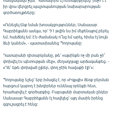
հանցակազմ չկա։ Դատավորն էլ հետաքրքրվեց՝ ինչո՞ւ է
իր վրա վերցրել պաշտպանության նախարարության
գործառույթները:
«Ունեցել ենք նման խոսակցություններ, Սանասար
Գաբրիելյանն ասելա, որ՝ 91 թվին ես իմ մեքենայով բերել
եմ, հանձնել եմ: Էն ժամանակ ո՞նց եմ արել, հիմա էլ նույն
ձևի կանեմ», - պատասխանեց Պողոսյանը:
Դատարանի դիտարկմանը, թե՝ «այսինքն ոչ մի բան չի՞
փոխվել էս պետության մեջ», մեղադրյալը արձագանքեց․ -
«Դե՝ եթե փոխված ըլներ, փող չէին հավաքի էլի՜»:
Պողոսյանը նշեց՝ երբ իմացել է, որ «Իգլայի» ձեռք բերման
հարցում կարող է խնդիրներ ունենալ օրենքի հետ,
հրաժարվել է գործարքից։ Բաբայանի մարտական ընկեր
Սանասար Գաբրիելյանն էլ հավելեց՝ այդ մասին իրենց
զգուշացրել է հենց: