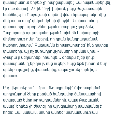
դատարանում երբեք չի հարցաքննվել։ Նա հայտնաբերվել
էր դեռ մարտի 27-ին՝ Թբիլիսիում, բայց Հայաստանին
հանձնվել էր Բաբայանի գործով վճռի հրապարակումից
մեկ ամիս անց՝ դեկտեմբերի վերջին: Նախագահող
դատավորը այսօր քննության առարկա չդարձրեց
Ղարաբաղի պաշտպանության նախկին նախարարի
միջնորդությունը, նշելով, որ դրան կանդրադառնան
հաջորդ փուլում։ Բաբայանն էլ հայտարարեց՝ ինձ դատեք
փաստերի, այլ ոչ ենթադրությունների հիման վրա․ -
«Կարա՛ք մեղադրեք, իհարկե․․․ օրենքն էլ եք դուք,
դատարանն էլ եք դուք, ոնց ուզեք: Բայց եթե խոսում ենք
օրենքի դաշտից, փաստերից, ապա չունեք որևիցե
փաստ»:
Ինչ վերաբերում է մյուս մեղադրանքին՝ փոխարկման
արդյունքում ձեռք բերված հանցավոր ճանապարհով
ստացված եվրո թղթադրամներին, ապա Բաբայանն
ասաց՝ երբեք չի ժխտել, որ այդ գումարը պատկանել է
իրեն։ Նա, սակայն, կրկին պնդեց՝ նախաքննության