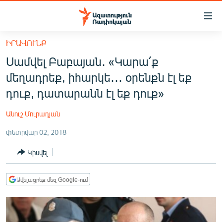
Մատչելիության
հղումներ
Անցնել
ԻՐԱՎՈՒՆՔ
հիմնական
ԱԶԱՏՈՒԹՅՈՒՆ TV
Սամվել Բաբայան․ «Կարա՛ք
բովանդակությանը
ՀԱՅԱՍՏԱՆ
Անցնել
մեղադրեք, իհարկե․․․ օրենքն էլ եք
հիմնական
ՔԱՂԱՔԱԿԱՆ
դուք, դատարանն էլ եք դուք»
մենյուին
ԸՆՏՐՈՒԹՅՈՒՆՆԵՐ 2026
Որոնում
Անուշ Մուրադյան
ԻՐԱՎՈՒՆՔ
փետրվար 02, 2018
ՀԱՍԱՐԱԿՈՒԹՅՈՒՆ
Կիսվել
ՏՆՏԵՍՈՒԹՅՈՒՆ
ՂԱՐԱԲԱՂ
Ավելացրեք մեզ Google-ում
ՊԱՏԵՐԱԶՄԻ 6 ՇԱԲԱԹՆԵՐԸ
ՏԱՐԱԾԱՇՐՋԱՆ