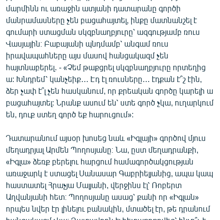
մարմինն ու առաջին ատյանի դատարանը գործի
մանրամասները չեն բացահայտել, ինքը մատնանշել է
գումարի ստացման սկզբնաղբյուրը՝ ազգությամբ ռուս
Վասյային։ Բաբայանի պնդմամբ՝ անգամ ռուս
իրավապահները այս մասով հանցակազմ չեն
հայտնաբերել․ - «Չեմ թաքցրել սկզբնաղբյուրը որտեղից
ա: Խնդրեմ՝ կանչեիք․․․ Էդ էլ ռուսները․․․ էդքան է՞շ էին,
ձեր չափ է՞լ չեն հասկանում, որ քրեական գործը կարելի ա
բացահայտել: Նրանք ասում են՝ ստե գործ չկա, ուղարկում
են, դուք ստեղ գործ եք հարուցում»:
Դատարանում այսօր խոսեց նաև «Իգլայի» գործով մյուս
մեղադրյալ Արմեն Պողոսյանը։ Նա, ըստ մեղադրանքի,
«Իգլա» ձեռք բերելու հարցում համագործակցության
առաջարկ է ստացել Սանասար Գաբրիելյանից, ապա կապ
հաստատել Հրաչյա Մալյանի, վերջինս էլ՝ Ռոբերտ
Աղվանյանի հետ։ Պողոսյանը ասաց՝ քանի որ «Իգլան»
որպես նվեր էր լինելու բանակին, մտածել էր, թե դրանում