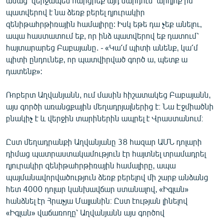
ասաց՝ վերջապես հարցրեք այդ մարդուն՝ արդյոք իմ
English
պատվերով է նա ձեռք բերել դյուրակիր
զենիթահրթիռային համալիրը: Իսկ եթե դա չեք անելու,
Русский
ապա հաստատում եք, որ ինձ պատվերով եք դատում՝
հայտարարեց Բաբայանը․ - «Կա՛մ պիտի անենք, կա՛մ
ՀԵՏԵՎԵՔ ՄԵԶ
պիտի ընդունեք, որ պատվիրված գործ ա, պետք ա
դատենք»:
Ռոբերտ Աղվանյանն, ում մասին հիշատակեց Բաբայանն,
այս գործի առանցքային մեղադրյալներից է։ Նա Էջմիածնի
բնակիչ է և վերջին տարիներին ապրել է Վրաստանում։
«Ազատության» բոլոր կայքերը
Ըստ մեղադրանքի Աղվանյանը 38 հազար ԱՄՆ դոլարի
դիմաց պատրաստակամություն էր հայտնել տրամադրել
դյուրակիր զենիթահրթիռային համալիրը, ապա
պայմանավորվածություն ձեռք բերելով մի շարք անձանց
հետ 4000 դոլար կանխավճար ստանալով, «Իգլան»
հանձնել էր Հրաչյա Մալյանին։ Ըստ էության լինելով
«Իգլան» վաճառողը՝ Աղվանյանն այս գործով