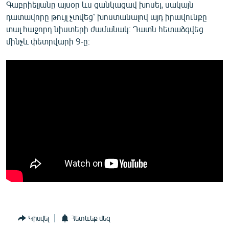
Գաբրիելյանը այսօր ևս ցանկացավ խոսել, սակայն
դատավորը թույլ չտվեց՝ խոստանալով այդ իրավունքը
տալ հաջորդ նիստերի ժամանակ։ Դատն հետաձգվեց
մինչև փետրվարի 9-ը։
Կիսվել
Հետևեք մեզ