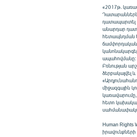
«2017թ. կառավ
Դատարաններն 
դատապարտել 
անարդար դատա
հետապնդման ե
ճամփորդական ա
կանոնակարգեր
ապահովմանը: 
Բռնության ար
ձերբակալվել 
«Արդյունահանո
միջազգային կո
կառավարումը,
հետո կախակայ
սահմանափակու
Human Rights 
իրավունքների