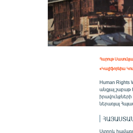
Հարութ Սասունյ
«Կալիֆորնիա Կո
Human Rights
անցյալ շաբաթ 
իրավունքների
ներառյալ Հայա
ՀԱՅԱՍՏԱ
Ստորև համառոտ