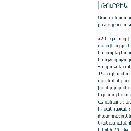
ԹՈւՐՔԻԱ
Ստորև համառոտ
ընթացքում տե
«2017թ. ապրի
առավելությամ
կատարեց կառ
նրա քաղաքակա
Հանրաքվեն տե
15-ի պետական
պայմաններում,
խորհրդարանակ
է գործող նախա
գերակայության
իշխանության 
լիազորությու
նշանակումներ
կմտնի 2019թ. 