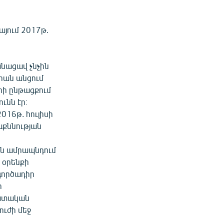
այում 2017թ.
անացավ չնչին
իան անցում
ի ընթացքում
նն էր։
016թ. հուլիսի
աքննության
ն ամրապնդում
 օրենքի
 գործադիր
ի
դատական
ւժի մեջ