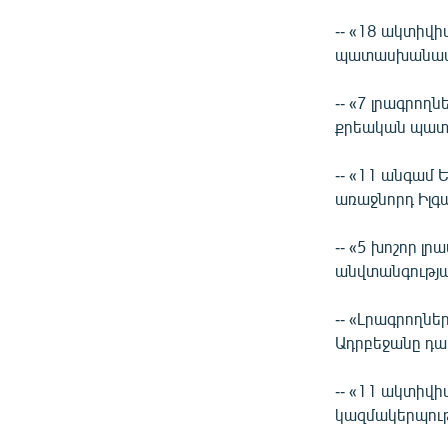
-- «18 ակտիվ
պատասխանատվ
-- «7 լրագրող
քրեական պատ
-- «11 անգամ 
առաջնորդ Իլգ
-- «5 խոշոր 
անվտանգությ
-- «Լրագրողնե
Ադրբեջանը դաս
-- «11 ակտիվի
կազմակերպութ