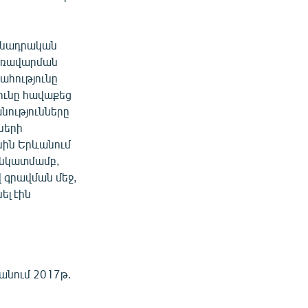
մանադրական
առավարման
ահությունը
ունը հավաքեց
նությունները
ների
իսին Երևանում
 նկատմամբ,
 գրավման մեջ,
ել էին
ջանում 2017թ.