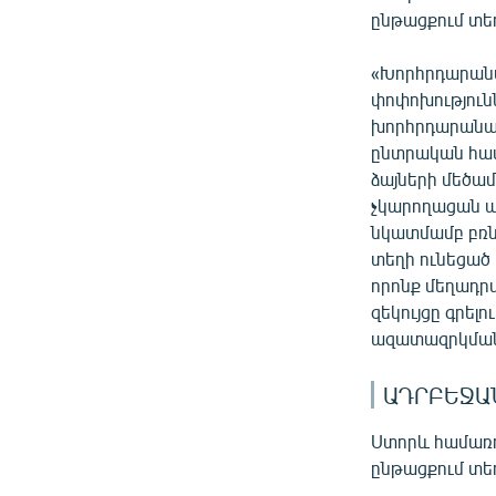
ընթացքում տե
«Խորհրդարանա
փոփոխություն
խորհրդարանակ
ընտրական համ
ձայների մեծամ
չկարողացան պ
նկատմամբ բռնո
տեղի ունեցած
որոնք մեղադր
զեկույցը գրել
ազատազրկման 
ԱԴՐԲԵՋԱ
Ստորև համառոտ
ընթացքում տե