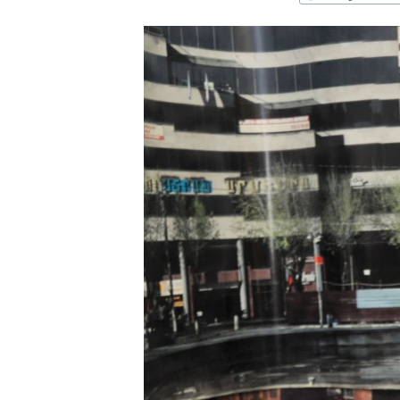
ՄԻՋԱԶԳԱՅԻՆ
ՄՇԱԿՈՒՅԹ
ՍՊՈՐՏ
ՄԵԿՆԱԲԱՆՈՒԹՅՈՒՆ
ՏՏ ԵՒ ԻՆՏԵՐՆԵՏ
ԿՈՐՈՆԱՎԻՐՈՒՍ
ԱՐԽԻՎ
ՏԵՍԱՆՅՈՒԹԵՐ
ԲԱՆԱՎԵՃ
ՁԳՏԵԼՈՎ ԼԱՎԱԳՈՒՅՆԻՆ
ՓՈԴՔԱՍԹ