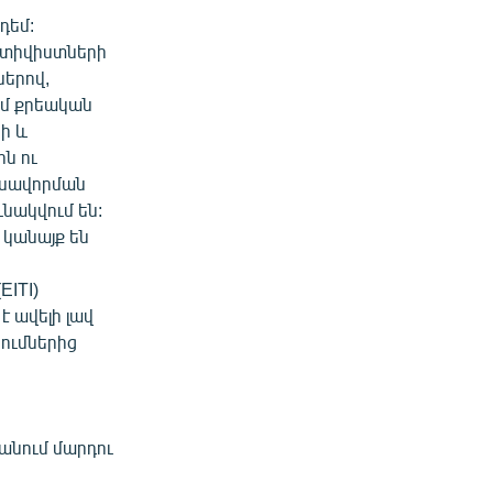
դեմ:
կտիվիստների
երով,
ամ քրեական
ի և
ն ու
նսավորման
նակվում են:
կանայք են
EITI)
է ավելի լավ
ումներից
ի
ջանում մարդու