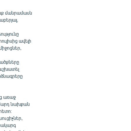
ոնք մանրամասն
աբերյալ.
ությունը
ուլիսից ավելի
միջոցներ,
վածքները
 աշխատել
նձնագրերը
ից առաջ
 մարդ նախքան
հետո։
ուցիչներ,
րտակարգ