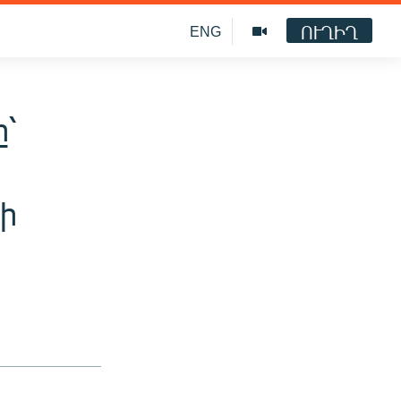
ՈՒՂԻՂ
ENG
ը՝
րի