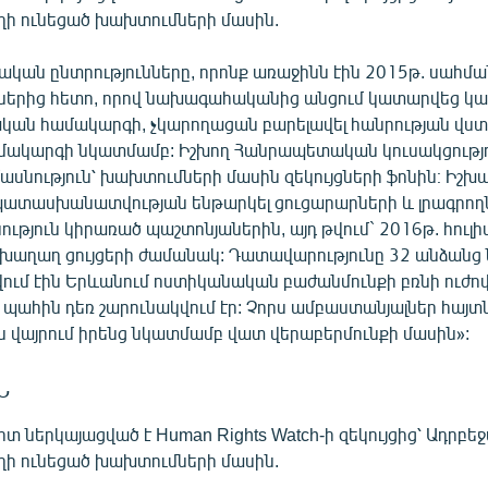
ղի ունեցած խախտումների մասին.
կան ընտրությունները, որոնք առաջինն էին 2015թ. սահ
ներից հետո, որով նախագահականից անցում կատարվեց կ
ան համակարգի, չկարողացան բարելավել հանրության վստ
ակարգի նկատմամբ: Իշխող Հանրապետական կուսակցությ
ասնություն՝ խախտումների մասին զեկույցների ֆոնին։ Իշխա
ատասխանատվության ենթարկել ցուցարարների և լրագրող
ւթյուն կիրառած պաշտոնյաներին, այդ թվում` 2016թ. հուլ
 խաղաղ ցույցերի ժամանակ: Դատավարությունը 32 անձանց
վում էին Երևանում ոստիկանական բաժանմունքի բռնի ուժով
ու պահին դեռ շարունակվում էր: Չորս ամբաստանյալներ հայտն
վայրում իրենց նկատմամբ վատ վերաբերմունքի մասին»:
Ն
 ներկայացված է Human Rights Watch-ի զեկույցից՝ Ադրբե
ղի ունեցած խախտումների մասին.