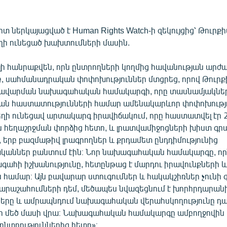
 ներկայացված է Human Rights Watch-ի զեկույցից՝ Թուրքի
ղի ունեցած խախտումների մասին.
լի հանրաքվեն, որն ընտրողների կողմից հավանության արժ
բ, սահմանադրական փոփոխություններ մտցրեց, որով Թուրք
ավարման նախագահական համակարգի, որը տասնամյակներ
ն հաստատությունների համար ամենակարևոր փոփոխությու
ղի ունեցավ արտակարգ իրավիճակում, որը հաստատվել էր 2
 հեղաշրջման փորձից հետո, և լրատվամիջոցների խիստ գր
 երբ բազմաթիվ լրագրողներ և քրդամետ ընդդիմությունից
աններ բանտում էին։ Նոր նախագահական համակարգը, որ
գահի իշխանությունը, հետընթաց է մարդու իրավունքների և
 համար։ Այն բավարար ստուգումներ և հակակշիռներ չունի
չարաշահումների դեմ, մեծապես նվազեցնում է խորհրդարան
նները և ամրապնդում նախագահական վերահսկողությունը 
ի մեծ մասի վրա։ Նախագահական համակարգը ամբողջովին ո
ընտրություններից հետո»։