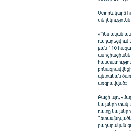
Ստորև կարճ հա
տեղեկությունն
«Պետական պաշ
դադարեցվում 
քան 110 հազա
ասոցիացիաներ
հաստատությու
բռնագրավվեցի
պետական ծառա
առգրավված»։
Բացի այդ, «մ
կալանքի տակ 
դատը կալանքի
Հետապնդվածնե
քաղաքական գո