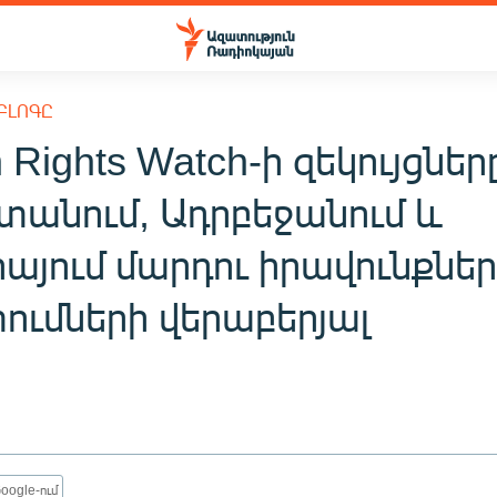
ԲԼՈԳԸ
Rights Watch-ի զեկույցներ
տանում, Ադրբեջանում և
այում մարդու իրավունքնե
ւմների վերաբերյալ
oogle-ում