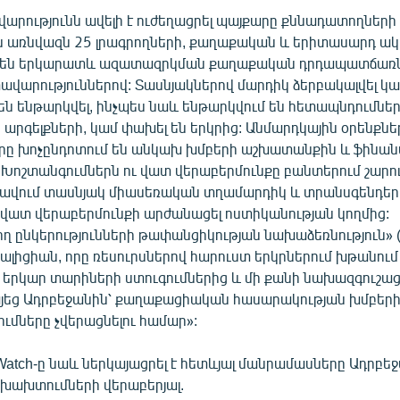
արությունն ավելի է ուժեղացրել պայքարը քննադատողների 
առնվազն 25 լրագրողների, քաղաքական և երիտասարդ ա
են երկարատև ազատազրկման քաղաքական դրդապատճառն
վարություններով: Տասնյակներով մարդիկ ձերբակալվել կ
ն ենթարկվել, ինչպես նաև ենթարկվում են հետապնդումներ
րգելքների, կամ փախել են երկրից: Անմարդկային օրենքներ
ը խոչընդոտում են անկախ խմբերի աշխատանքին և ֆինա
Խոշտանգումներն ու վատ վերաբերմունքը բանտերում շարու
շավում տասնյակ միասեռական տղամարդիկ և տրանսգենդեր 
և վատ վերաբերմունքի արժանացել ոստիկանության կողմից:
ղ ընկերությունների թափանցիկության նախաձեռնություն» (
ալիցիան, որը ռեսուրսներով հարուստ երկրներում խթանում 
 երկար տարիների ստուգումներից և մի քանի նախազգուշաց
եց Ադրբեջանին՝ քաղաքացիական հասարակության խմբեր
մները չվերացնելու համար»:
Watch-ը նաև ներկայացրել է հետևյալ մանրամասները Ադրբե
 խախտումների վերաբերյալ.