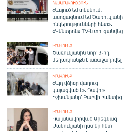
ՀԱՍԱՐԱԿՈՒԹՅՈՒՆ
«Առյուծ եմ տեսնում,
ասոցացնում եմ Ծառուկյանի
ընկերությունների հետ».
«Կենտրոն» TV-ն տուգանվեց
ԻՐԱՎՈՒՆՔ
Ծառուկյանին նոր՝ 3-րդ
մեղադրանքն է առաջադրվել
ԻՐԱՎՈՒՆՔ
«Այդ վճիռը վաղուց
կայացված է». Դավիթ
Իշխանյանը՝ Բաքվի բանտից
ԻՐԱՎՈՒՆՔ
Կալանավորված Արեգնազ
Մանուկյանի դստեր հետ