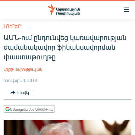
Մատչելիության
հղումներ
Անցնել
ԼՈՒՐԵՐ
հիմնական
ԱԶԱՏՈՒԹՅՈՒՆ TV
ԱՄՆ-ում ընդունվեց կառավարության
բովանդակությանը
ՀԱՅԱՍՏԱՆ
Անցնել
ժամանակավոր ֆինանսավորման
հիմնական
ՔԱՂԱՔԱԿԱՆ
փաստաթուղթը
մենյուին
ԸՆՏՐՈՒԹՅՈՒՆՆԵՐ 2026
Որոնում
Լիլիթ Հարությունյան
ԻՐԱՎՈՒՆՔ
հունվար 23, 2018
ՀԱՍԱՐԱԿՈՒԹՅՈՒՆ
Կիսվել
ՏՆՏԵՍՈՒԹՅՈՒՆ
ՂԱՐԱԲԱՂ
Ավելացրեք մեզ Google-ում
ՊԱՏԵՐԱԶՄԻ 6 ՇԱԲԱԹՆԵՐԸ
ՏԱՐԱԾԱՇՐՋԱՆ