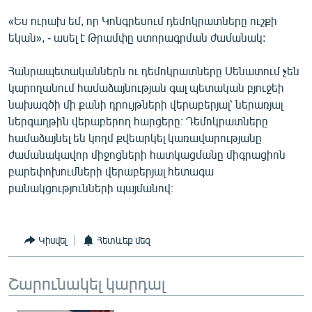
English
«Ես ուրախ եմ, որ Կոնգրեսում դեմոկրատները ուշքի
եկան», - ասել է Թրամփը ստորագրման ժամանակ:
Русский
Հանրապետականներն ու դեմոկրատները Սենատում չեն
ՀԵՏԵՎԵՔ ՄԵԶ
կարողանում համաձայնության գալ պետական բյուջեի
նախագծի մի քանի դրույթների վերաբերյալ՝ ներառյալ
ներգաղթին վերաբերող հարցերը։ Դեմոկրատները
համաձայնել են կողմ քվեարկել կառավարությանը
ժամանակավոր միջոցների հատկացմանը միգրացիոն
«Ազատության» բոլոր կայքերը
բարեփոխումների վերաբերյալ հետագա
բանակցությունների պայմանով։
Կիսվել
Հետևեք մեզ
Շարունակել կարդալ