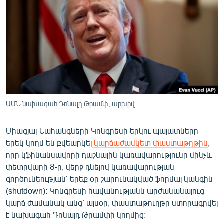
ՄԻՋԱԶԳԱՅԻՆ
ՄՇԱԿՈՒՅԹ
ՍՊՈՐՏ
ՄԵԿՆԱԲԱՆՈՒԹՅՈՒՆ
ՏՏ ԵՒ ԻՆՏԵՐՆԵՏ
ԿՈՐՈՆԱՎԻՐՈՒՍ
ԱՄՆ նախագահ Դոնալդ Թրամփ, արխիվ
ԱՐԽԻՎ
Միացյալ Նահանգների Կոնգրեսի երկու պալատները
ՏԵՍԱՆՅՈՒԹԵՐ
երեկ կողմ են քվեարկել
կարճաժամկետ փաստաթղթին
,
ԲԱՆԱՎԵՃ
որը կֆինանսավորի դաշնային կառավարությունը մինչև
փետրվարի 8-ը, վերջ դնելով կառավարության
ՁԳՏԵԼՈՎ ԼԱՎԱԳՈՒՅՆԻՆ
գործունեության՝ երեք օր շարունակված ֆորմալ կանգին
ՓՈԴՔԱՍԹ
(shutdown): Կոնգրեսի հավանությանն արժանանալուց
կարճ ժամանակ անց՝ այսօր, փաստաթուղթը ստորագրվել
է նախագահ Դոնալդ Թրամփի կողմից:
Հայերեն