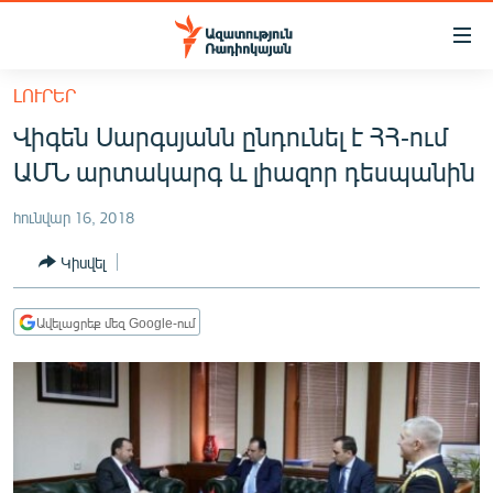
Մատչելիության
հղումներ
Անցնել
ԼՈՒՐԵՐ
հիմնական
ԱԶԱՏՈՒԹՅՈՒՆ TV
Վիգեն Սարգսյանն ընդունել է ՀՀ-ում
բովանդակությանը
ՀԱՅԱՍՏԱՆ
Անցնել
ԱՄՆ արտակարգ և լիազոր դեսպանին
հիմնական
ՔԱՂԱՔԱԿԱՆ
մենյուին
հունվար 16, 2018
ԸՆՏՐՈՒԹՅՈՒՆՆԵՐ 2026
Որոնում
Կիսվել
ԻՐԱՎՈՒՆՔ
ՀԱՍԱՐԱԿՈՒԹՅՈՒՆ
Ավելացրեք մեզ Google-ում
ՏՆՏԵՍՈՒԹՅՈՒՆ
ՂԱՐԱԲԱՂ
ՊԱՏԵՐԱԶՄԻ 6 ՇԱԲԱԹՆԵՐԸ
ՏԱՐԱԾԱՇՐՋԱՆ