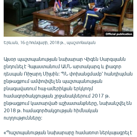
ՄԻՋԱԶԳԱՅԻՆ
ՄՇԱԿՈՒՅԹ
ՍՊՈՐՏ
ՄԵԿՆԱԲԱՆՈՒԹՅՈՒՆ
Երևան, 16-ը հունվարի, 2018 թ․, պաշտոնական
ՏՏ ԵՒ ԻՆՏԵՐՆԵՏ
Այսօր պաշտպանության նախարար Վիգեն Սարգսյանն
ԿՈՐՈՆԱՎԻՐՈՒՍ
ընդունել է Հայաստանում ԱՄՆ արտակարգ և լիազոր
ԱՐԽԻՎ
դեսպան Ռիչարդ Միլսին: ՊՆ փոխանցմամբ՝ հանդիպման
ընթացքում ամփոփվել են պաշտպանության
ՏԵՍԱՆՅՈՒԹԵՐ
բնագավառում հայ-ամերիկյան երկկողմ
ԲԱՆԱՎԵՃ
համագործակցության շրջանակներում 2017 թ.
ընթացքում կատարված աշխատանքները, նախանշվել են
ՁԳՏԵԼՈՎ ԼԱՎԱԳՈՒՅՆԻՆ
2018 թ. համագործակցության հիմնական
ՓՈԴՔԱՍԹ
ուղղությունները:
Հայերեն
«Պաշտպանության նախարարը համառոտ ներկայացրել է