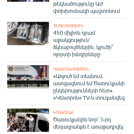
թեկնածությունը ԱԺ
փոխխոսնակի պաշտոնում
ՏՆՏԵՍՈՒԹՅՈՒՆ
450 միլիոն դրամ
աջակցություն՝
ձկնաբույծներին. կլուծի՞
ոլորտի խնդիրները
ՀԱՍԱՐԱԿՈՒԹՅՈՒՆ
«Առյուծ եմ տեսնում,
ասոցացնում եմ Ծառուկյանի
ընկերությունների հետ».
«Կենտրոն» TV-ն տուգանվեց
ԻՐԱՎՈՒՆՔ
Ծառուկյանին նոր՝ 3-րդ
մեղադրանքն է առաջադրվել