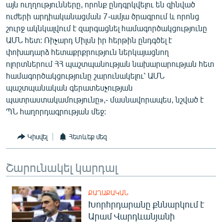
այն ուղղությունները, որոնք ընդգրկվելու են զինված
English
ուժերի արդիականացման 7-ամյա ծրագրում և որոնց
Русский
շուրջ ակնկալվում է զարգացնել համագործակցությունը
ԱՄՆ հետ: Ռիչարդ Միլսն իր հերթին ընդգծել է
փոխադարձ հետաքրքրություն ներկայացնող
ՀԵՏԵՎԵՔ ՄԵԶ
ոլորտներում ՀՀ պաշտպանության նախարարության հետ
համագործակցությունը շարունակելու՝ ԱՄՆ
պաշտպանական գերատեսչության
պատրաստակամությունը»,- մասնավորապես, նշված է
ՊՆ հաղորդագրության մեջ:
«Ազատության» բոլոր կայքերը
Կիսվել
Հետևեք մեզ
Շարունակել կարդալ
ՔԱՂԱՔԱԿԱՆ
Խորհրդարանը քննարկում է
Արամ Վարդևանյանի