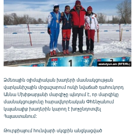
ՄԻՋԱԶԳԱՅԻՆ
ՄՇԱԿՈՒՅԹ
ՍՊՈՐՏ
ՄԵԿՆԱԲԱՆՈՒԹՅՈՒՆ
ՏՏ ԵՒ ԻՆՏԵՐՆԵՏ
ԿՈՐՈՆԱՎԻՐՈՒՍ
ԱՐԽԻՎ
Ձմեռային օլիմպիական խաղերի մասնակցության
ՏԵՍԱՆՅՈՒԹԵՐ
վարկանիշային մրցաշարում ոսկի նվաճած դահուկորդ
ԲԱՆԱՎԵՃ
Աննա Մխիթարյանի մարզիչը պնդում է, որ մարզիկը
մասնակցությունը հարավկորեական Փհենչանում
ՁԳՏԵԼՈՎ ԼԱՎԱԳՈՒՅՆԻՆ
կայանալիք խաղերին կարող է խոչընդոտվել
ՓՈԴՔԱՍԹ
Հայաստանում:
Հայերեն
Թուրքիայում հունվարի սկզբին անցկացված