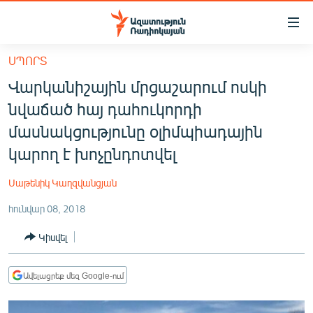
Մատչելիության
հղումներ
Անցնել
ՍՊՈՐՏ
հիմնական
ԱԶԱՏՈՒԹՅՈՒՆ TV
Վարկանիշային մրցաշարում ոսկի
բովանդակությանը
ՀԱՅԱՍՏԱՆ
Անցնել
նվաճած հայ դահուկորդի
հիմնական
ՔԱՂԱՔԱԿԱՆ
մասնակցությունը օլիմպիադային
մենյուին
ԸՆՏՐՈՒԹՅՈՒՆՆԵՐ 2026
կարող է խոչընդոտվել
Որոնում
ԻՐԱՎՈՒՆՔ
Սաթենիկ Կաղզվանցյան
ՀԱՍԱՐԱԿՈՒԹՅՈՒՆ
հունվար 08, 2018
ՏՆՏԵՍՈՒԹՅՈՒՆ
Կիսվել
ՂԱՐԱԲԱՂ
ՊԱՏԵՐԱԶՄԻ 6 ՇԱԲԱԹՆԵՐԸ
Ավելացրեք մեզ Google-ում
ՏԱՐԱԾԱՇՐՋԱՆ