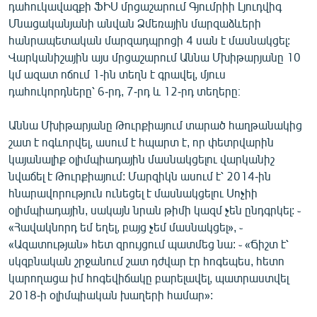
դահուկավազքի ՖԻՍ մրցաշարում Գյումրիի Լյուդվիգ
English
Մնացականյանի անվան Ձմեռային մարզաձևերի
Русский
հանրապետական մարզադպրոցի 4 սան է մասնակցել:
Վարկանիշային այս մրցաշարում Աննա Մխիթարյանը 10
կմ ազատ ոճում 1-ին տեղն է գրավել, մյուս
ՀԵՏԵՎԵՔ ՄԵԶ
դահուկորդները՝ 6-րդ, 7-րդ և 12-րդ տեղերը։
Աննա Մխիթարյանը Թուրքիայում տարած հաղթանակից
շատ է ոգևորվել, ասում է հպարտ է, որ փետրվարին
կայանալիք օլիմպիադային մասնակցելու վարկանիշ
«Ազատության» բոլոր կայքերը
նվաճել է Թուրքիայում: Մարզիկն ասում է՝ 2014-ին
հնարավորություն ունեցել է մասնակցելու Սոչիի
օլիմպիադային, սակայն նրան թիմի կազմ չեն ընդգրկել: ֊
«Հավակնորդ եմ եղել, բայց չեմ մասնակցել», ֊
«Ազատության» հետ զրույցում պատմեց նա: ֊ «Ճիշտ է՝
սկզբնական շրջանում շատ դժվար էր հոգեպես, հետո
կարողացա իմ հոգեվիճակը բարելավել, պատրաստվել
2018-ի օլիմպիական խաղերի համար»: