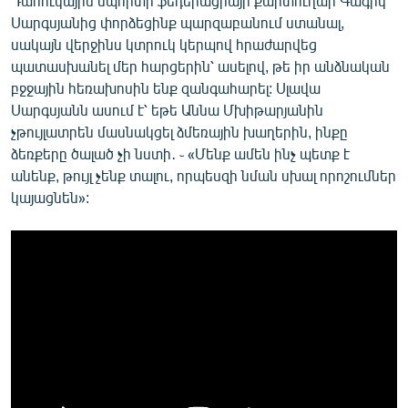
Դահուկային սպորտի ֆեդերացիայի քարտուղար Գագիկ
Սարգսյանից փորձեցինք պարզաբանում ստանալ,
սակայն վերջինս կտրուկ կերպով հրաժարվեց
պատասխանել մեր հարցերին՝ ասելով, թե իր անձնական
բջջային հեռախոսին ենք զանգահարել: Սլավա
Սարգսյանն ասում է՝ եթե Աննա Մխիթարյանին
չթույլատրեն մասնակցել ձմեռային խաղերին, ինքը
ձեռքերը ծալած չի նստի․ ֊ «Մենք ամեն ինչ պետք է
անենք, թույլ չենք տալու, որպեսզի նման սխալ որոշումներ
կայացնեն»: