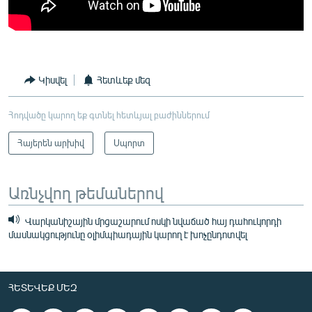
Կիսվել
Հետևեք մեզ
Հոդվածը կարող եք գտնել հետևյալ բաժիններում
Հայերեն արխիվ
Սպորտ
Առնչվող թեմաներով
Վարկանիշային մրցաշարում ոսկի նվաճած հայ դահուկորդի
մասնակցությունը օլիմպիադային կարող է խոչընդոտվել
ՀԵՏԵՎԵՔ ՄԵԶ