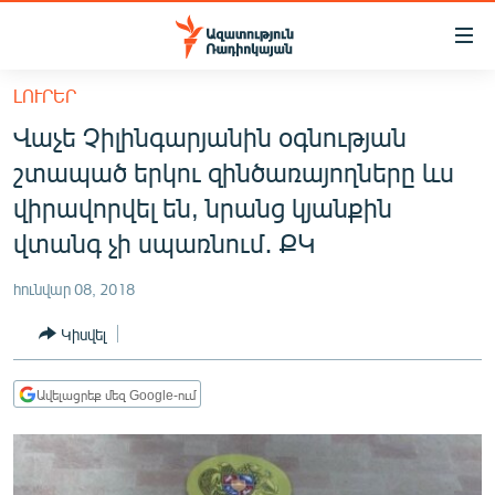
Մատչելիության
հղումներ
Անցնել
ԼՈՒՐԵՐ
հիմնական
ԱԶԱՏՈՒԹՅՈՒՆ TV
Վաչե Չիլինգարյանին օգնության
բովանդակությանը
ՀԱՅԱՍՏԱՆ
Անցնել
շտապած երկու զինծառայողները ևս
հիմնական
ՔԱՂԱՔԱԿԱՆ
վիրավորվել են, նրանց կյանքին
մենյուին
ԸՆՏՐՈՒԹՅՈՒՆՆԵՐ 2026
վտանգ չի սպառնում․ ՔԿ
Որոնում
ԻՐԱՎՈՒՆՔ
հունվար 08, 2018
ՀԱՍԱՐԱԿՈՒԹՅՈՒՆ
Կիսվել
ՏՆՏԵՍՈՒԹՅՈՒՆ
ՂԱՐԱԲԱՂ
Ավելացրեք մեզ Google-ում
ՊԱՏԵՐԱԶՄԻ 6 ՇԱԲԱԹՆԵՐԸ
ՏԱՐԱԾԱՇՐՋԱՆ