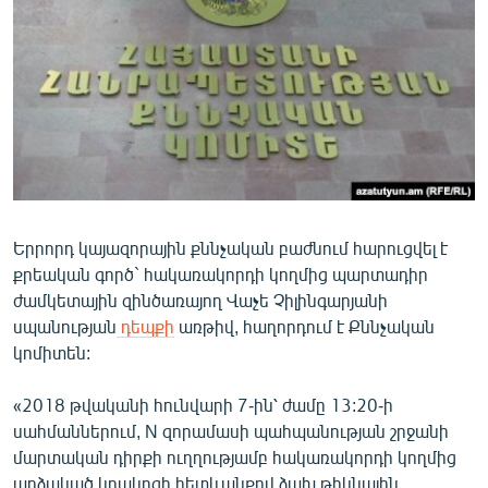
ՄԻՋԱԶԳԱՅԻՆ
ՄՇԱԿՈՒՅԹ
ՍՊՈՐՏ
ՄԵԿՆԱԲԱՆՈՒԹՅՈՒՆ
ՏՏ ԵՒ ԻՆՏԵՐՆԵՏ
ԿՈՐՈՆԱՎԻՐՈՒՍ
Երրորդ կայազորային քննչական բաժնում հարուցվել է
ԱՐԽԻՎ
քրեական գործ` հակառակորդի կողմից պարտադիր
ՏԵՍԱՆՅՈՒԹԵՐ
ժամկետային զինծառայող Վաչե Չիլինգարյանի
սպանության
դեպքի
առթիվ, հաղորդում է Քննչական
ԲԱՆԱՎԵՃ
կոմիտեն:
ՁԳՏԵԼՈՎ ԼԱՎԱԳՈՒՅՆԻՆ
«2018 թվականի հունվարի 7-ին՝ ժամը 13:20-ի
ՓՈԴՔԱՍԹ
սահմաններում, N զորամասի պահպանության շրջանի
մարտական դիրքի ուղղությամբ հակառակորդի կողմից
Հայերեն
արձակած կրակոցի հետևանքով ձախ թիկնային