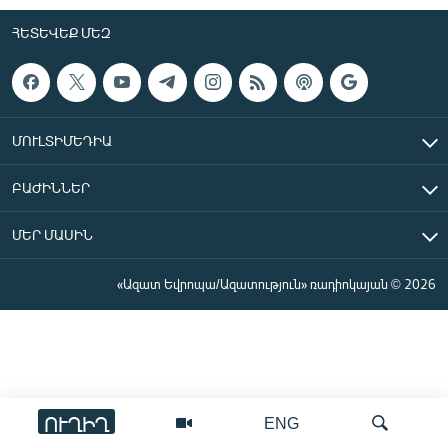
ՀԵՏԵՎԵՔ ՄԵԶ
ՄՈՒԼՏԻՄԵԴԻԱ
ԲԱԺԻՆՆԵՐ
ՄԵՐ ՄԱՍԻՆ
«Ազատ Եվրոպա/Ազատություն» ռադիոկայան © 2026
ՈՒՂԻՂ
ENG