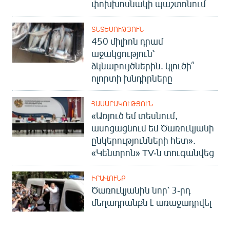
փոխխոսնակի պաշտոնում
ՏՆՏԵՍՈՒԹՅՈՒՆ
450 միլիոն դրամ
աջակցություն՝
ձկնաբույծներին. կլուծի՞
ոլորտի խնդիրները
ՀԱՍԱՐԱԿՈՒԹՅՈՒՆ
«Առյուծ եմ տեսնում,
ասոցացնում եմ Ծառուկյանի
ընկերությունների հետ».
«Կենտրոն» TV-ն տուգանվեց
ԻՐԱՎՈՒՆՔ
Ծառուկյանին նոր՝ 3-րդ
մեղադրանքն է առաջադրվել