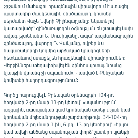
English
շրջանում մահացու հրազենային վիրավորում է ստացել
պարտադիր ժամկետային զինծառայող, կրտսեր
Русский
սերժանտ Վաչե Նվերի Չիլինգարյանը: Նկատելով
կատարվածը՝ զինծառայողին օգնության են շտապել նախ
ՀԵՏԵՎԵՔ ՄԵԶ
ավագ լեյտենանտ Ե. Մուսինյանը, ապա՝ պայմանագրային
զինծառայող, վարորդ Դ. Վանյանը, ովքեր ևս
հակառակորդի կողմից արձակած կրակոցների
հետևանքով ստացել են հրազենային վիրավորումներ:
Վերջիններս տեղափոխվել են զինհոսպիտալ. նրանց
կյանքին վտանգ չի սպառնում», - ասված է Քննչական
«Ազատության» բոլոր կայքերը
կոմիտեի հաղորդագրությունում:
Գործը հարուցվել է Քրեական օրենսգրքի 104-րդ
հոդվածի 2-րդ մասի 13-րդ կետով` «սպանություն՝
ազգային, ռասայական կամ կրոնական ատելության կամ
կրոնական մոլեռանդության շարժառիթով», 34-104-րդ
հոդվածի 2-րդ մասի 1-ին, 6-րդ, 13-րդ կետերով՝ «երկու
կամ ավելի անձանց սպանության փորձ՝ շատերի կյանքի