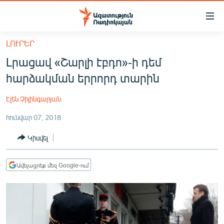
Մատչելիության
հղումներ
Անցնել
ԼՈՒՐԵՐ
հիմնական
ԱԶԱՏՈՒԹՅՈՒՆ TV
Լրացավ «Շարլի էբդո»-ի դեմ
բովանդակությանը
ՀԱՅԱՍՏԱՆ
Անցնել
հարձակման երրորդ տարին
հիմնական
ՔԱՂԱՔԱԿԱՆ
մենյուին
Էլեն Չիլինգարյան
ԸՆՏՐՈՒԹՅՈՒՆՆԵՐ 2026
Որոնում
հունվար 07, 2018
ԻՐԱՎՈՒՆՔ
Կիսվել
ՀԱՍԱՐԱԿՈՒԹՅՈՒՆ
ՏՆՏԵՍՈՒԹՅՈՒՆ
Ավելացրեք մեզ Google-ում
ՂԱՐԱԲԱՂ
ՊԱՏԵՐԱԶՄԻ 6 ՇԱԲԱԹՆԵՐԸ
ՏԱՐԱԾԱՇՐՋԱՆ