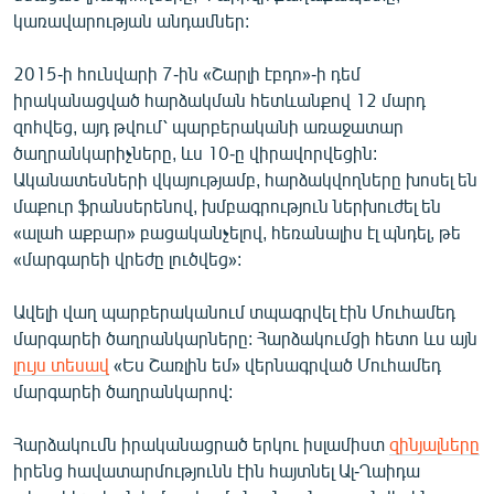
English
կառավարության անդամներ:
Русский
2015-ի հունվարի 7-ին «Շարլի էբդո»-ի դեմ
իրականացված հարձակման հետևանքով 12 մարդ
ՀԵՏԵՎԵՔ ՄԵԶ
զոհվեց, այդ թվում՝ պարբերականի առաջատար
ծաղրանկարիչները, ևս 10-ը վիրավորվեցին:
Ականատեսների վկայությամբ, հարձակվողները խոսել են
մաքուր ֆրանսերենով, խմբագրություն ներխուժել են
«ալահ աքբար» բացականչելով, հեռանալիս էլ պնդել, թե
«մարգարեի վրեժը լուծվեց»:
«Ազատության» բոլոր կայքերը
Ավելի վաղ պարբերականում տպագրվել էին Մուհամեդ
մարգարեի ծաղրանկարները: Հարձակումցի հետո ևս այն
լույս տեսավ
«Ես Շառլին եմ» վերնագրված Մուհամեդ
մարգարեի ծաղրանկարով:
Հարձակումն իրականացրած երկու իսլամիստ
զինյալները
իրենց հավատարմությունն էին հայտնել Ալ-Ղաիդա