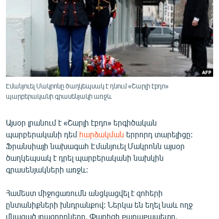
ՄԻՋԱԶԳԱՅԻՆ
ՄՇԱԿՈՒՅԹ
ՍՊՈՐՏ
ՄԵԿՆԱԲԱՆՈՒԹՅՈՒՆ
ՏՏ ԵՒ ԻՆՏԵՐՆԵՏ
Էմանյուել Մակրոնը ծաղկեպսակ է դնում «Շարլի էբդո»
ԿՈՐՈՆԱՎԻՐՈՒՍ
պարբերականի գրասենյակի առջև
ԱՐԽԻՎ
Այսօր լրանում է «Շարլի էբդո» երգիծական
ՏԵՍԱՆՅՈՒԹԵՐ
պարբերականի դեմ
հարձակման
երրորդ տարելիցը:
Ֆրանսիայի նախագահ Էմանյուել Մակրոնն այսօր
ԲԱՆԱՎԵՃ
ծաղկեպսակ է դրել պարբերականի նախկին
ՁԳՏԵԼՈՎ ԼԱՎԱԳՈՒՅՆԻՆ
գրասենյակների առջև:
ՓՈԴՔԱՍԹ
Համեստ միջոցառումն անցկացվել է զոհերի
ընտանիքների խնդրանքով: Ներկա են եղել նաև ողջ
Հայերեն
մնացած լրագրողները, Փարիզի քաղաքապետը,