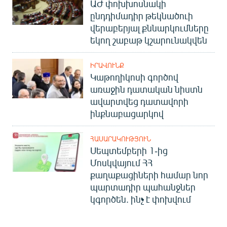
ԱԺ փոխխոսնակի
ընդդիմադիր թեկնածուի
վերաբերյալ քննարկումները
եկող շաբաթ կշարունակվեն
ԻՐԱՎՈՒՆՔ
Կաթողիկոսի գործով
առաջին դատական նիստն
ավարտվեց դատավորի
ինքնաբացարկով
ՀԱՍԱՐԱԿՈՒԹՅՈՒՆ
Սեպտեմբերի 1-ից
Մոսկվայում ՀՀ
քաղաքացիների համար նոր
պարտադիր պահանջներ
կգործեն. ինչ է փոխվում