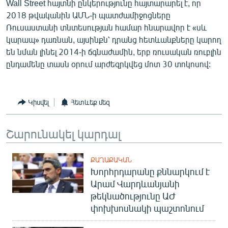
Wall Street հայտնի ընկերությունը հայտարարել է, որ
English
2018 թվականին ԱՄՆ-ի պատժամիջոցները
Ռուսաստանի տնտեսության համար հնարավոր է «սև
Русский
կարապ» դառնան, այսինքն՝ դրանց հետևանքները կարող
են նման լինել 2014-ի ճգնաժամին, երբ ռուսական ռուբլին
ՀԵՏԵՎԵՔ ՄԵԶ
ընդամենը տասն օրում արժեզրկվեց մոտ 30 տոկոսով:
Կիսվել
Հետևեք մեզ
«Ազատության» բոլոր կայքերը
Շարունակել կարդալ
ՔԱՂԱՔԱԿԱՆ
Խորհրդարանը քննարկում է
Արամ Վարդևանյանի
թեկնածությունը ԱԺ
փոխխոսնակի պաշտոնում