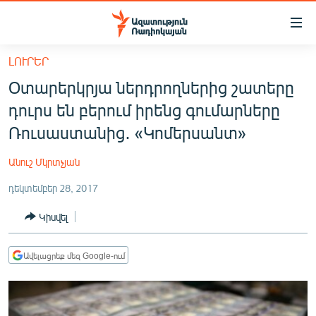
Մատչելիության
հղումներ
Անցնել
ԼՈՒՐԵՐ
հիմնական
ԱԶԱՏՈՒԹՅՈՒՆ TV
Օտարերկրյա ներդրողներից շատերը
բովանդակությանը
ՀԱՅԱՍՏԱՆ
Անցնել
դուրս են բերում իրենց գումարները
հիմնական
ՔԱՂԱՔԱԿԱՆ
Ռուսաստանից․ «Կոմերսանտ»
մենյուին
ԸՆՏՐՈՒԹՅՈՒՆՆԵՐ 2026
Որոնում
Անուշ Մկրտչյան
ԻՐԱՎՈՒՆՔ
դեկտեմբեր 28, 2017
ՀԱՍԱՐԱԿՈՒԹՅՈՒՆ
Կիսվել
ՏՆՏԵՍՈՒԹՅՈՒՆ
ՂԱՐԱԲԱՂ
Ավելացրեք մեզ Google-ում
ՊԱՏԵՐԱԶՄԻ 6 ՇԱԲԱԹՆԵՐԸ
ՏԱՐԱԾԱՇՐՋԱՆ