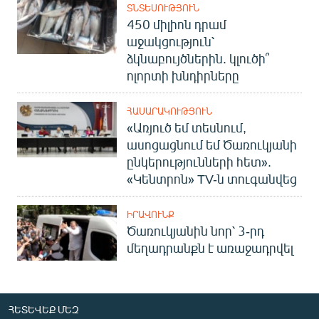
ՏՆՏԵՍՈՒԹՅՈՒՆ
450 միլիոն դրամ
աջակցություն՝
ձկնաբույծներին. կլուծի՞
ոլորտի խնդիրները
ՀԱՍԱՐԱԿՈՒԹՅՈՒՆ
«Առյուծ եմ տեսնում,
ասոցացնում եմ Ծառուկյանի
ընկերությունների հետ».
«Կենտրոն» TV-ն տուգանվեց
ԻՐԱՎՈՒՆՔ
Ծառուկյանին նոր՝ 3-րդ
մեղադրանքն է առաջադրվել
ՀԵՏԵՎԵՔ ՄԵԶ