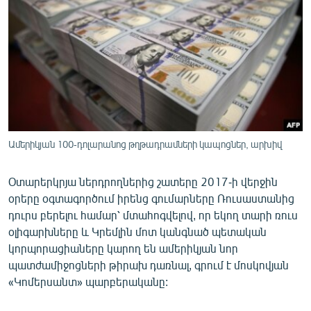
ՄԻՋԱԶԳԱՅԻՆ
ՄՇԱԿՈՒՅԹ
ՍՊՈՐՏ
ՄԵԿՆԱԲԱՆՈՒԹՅՈՒՆ
ՏՏ ԵՒ ԻՆՏԵՐՆԵՏ
ԿՈՐՈՆԱՎԻՐՈՒՍ
Ամերիկյան 100-դոլարանոց թղթադրամների կապոցներ, արխիվ
ԱՐԽԻՎ
Օտարերկրյա ներդրողներից շատերը 2017-ի վերջին
ՏԵՍԱՆՅՈՒԹԵՐ
օրերը օգտագործում իրենց գումարները Ռուսաստանից
ԲԱՆԱՎԵՃ
դուրս բերելու համար՝ մտահոգվելով, որ եկող տարի ռուս
օլիգարխները և Կրեմլին մոտ կանգնած պետական
ՁԳՏԵԼՈՎ ԼԱՎԱԳՈՒՅՆԻՆ
կորպորացիաները կարող են ամերիկյան նոր
ՓՈԴՔԱՍԹ
պատժամիջոցների թիրախ դառնալ, գրում է մոսկովյան
«Կոմերսանտ» պարբերականը:
Հայերեն