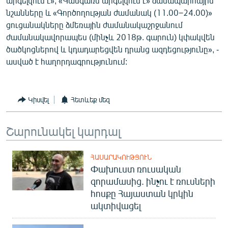
արգելվում է», «Կանգառն արգելվում է» ճանապարհային
English
նշանները և «Գործողության ժամանակ (11.00−24.00)»
ցուցանակները ձմեռային ժամանակաշրջանում
Русский
ժամանակավորապես (մինչև 2018թ. գարուն) կփակվեն
ծածկոցներով և կդադարեցվեն դրանց ազդեցությունը», -
ՀԵՏԵՎԵՔ ՄԵԶ
ասված է հաղորդագրությունում:
Կիսվել
Հետևեք մեզ
«Ազատության» բոլոր կայքերը
Շարունակել կարդալ
ՀԱՍԱՐԱԿՈՒԹՅՈՒՆ
Փախուստ ռուսական
զորամասից. ինչու է ռուսների
հոսքը Հայաստան կրկին
ակտիվացել