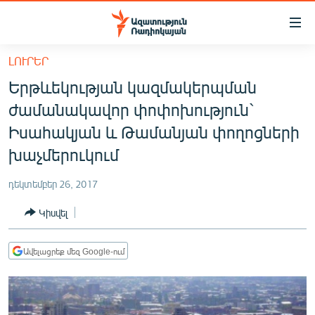
Մատչելիության
հղումներ
Անցնել
ԼՈՒՐԵՐ
հիմնական
ԱԶԱՏՈՒԹՅՈՒՆ TV
Երթևեկության կազմակերպման
բովանդակությանը
ՀԱՅԱՍՏԱՆ
Անցնել
ժամանակավոր փոփոխություն`
հիմնական
ՔԱՂԱՔԱԿԱՆ
Իսահակյան և Թամանյան փողոցների
մենյուին
ԸՆՏՐՈՒԹՅՈՒՆՆԵՐ 2026
խաչմերուկում
Որոնում
ԻՐԱՎՈՒՆՔ
դեկտեմբեր 26, 2017
ՀԱՍԱՐԱԿՈՒԹՅՈՒՆ
Կիսվել
ՏՆՏԵՍՈՒԹՅՈՒՆ
ՂԱՐԱԲԱՂ
Ավելացրեք մեզ Google-ում
ՊԱՏԵՐԱԶՄԻ 6 ՇԱԲԱԹՆԵՐԸ
ՏԱՐԱԾԱՇՐՋԱՆ