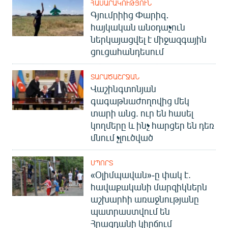
ՀԱՍԱՐԱԿՈՒԹՅՈՒՆ
Գյումրիից Փարիզ․
հայկական անօդաչուն
ներկայացվել է միջազգային
ցուցահանդեսում
ՏԱՐԱԾԱՇՐՋԱՆ
Վաշինգտոնյան
գագաթնաժողովից մեկ
տարի անց. ուր են հասել
կողմերը և ինչ հարցեր են դեռ
մնում չլուծված
ՍՊՈՐՏ
«Օլիմպավան»-ը փակ է.
հավաքականի մարզիկներն
աշխարհի առաջնությանը
պատրաստվում են
Հրազդանի կիրճում