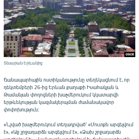
ՄԻՋԱԶԳԱՅԻՆ
ՄՇԱԿՈՒՅԹ
ՍՊՈՐՏ
ՄԵԿՆԱԲԱՆՈՒԹՅՈՒՆ
ՏՏ ԵՒ ԻՆՏԵՐՆԵՏ
ԿՈՐՈՆԱՎԻՐՈՒՍ
Տեսարան Երևանից
ԱՐԽԻՎ
Ճանապարհային ոստիկանությունը տեղեկացնում է, որ
ՏԵՍԱՆՅՈՒԹԵՐ
դեկտեմբերի 26-ից Երևան քաղաքի Իսահակյան և
Թամանյան փողոցների խաչմերուկում կկատարվի
ԲԱՆԱՎԵՃ
երթևեկության կազմակերպման ժամանակավոր
ՁԳՏԵԼՈՎ ԼԱՎԱԳՈՒՅՆԻՆ
փոփոխություն:
ՓՈԴՔԱՍԹ
«Նշված խաչմերուկում տեղադրված՝ «Մուտքն արգելվում
է», «Աջ շրջադարձն արգելվում է», «Ձախ շրջադարձն
Հայերեն