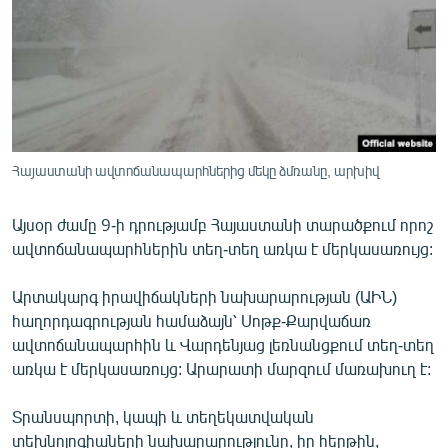
ՄԻՋԱԶԳԱՅԻՆ
ՄՇԱԿՈՒՅԹ
ՍՊՈՐՏ
ՄԵԿՆԱԲԱՆՈՒԹՅՈՒՆ
ՏՏ ԵՒ ԻՆՏԵՐՆԵՏ
Հայաստանի ավտոճանապարհներից մեկը ձմռանը, արխիվ
ԿՈՐՈՆԱՎԻՐՈՒՍ
Այսօր ժամը 9-ի դրությամբ Հայաստանի տարածքում որոշ
ԱՐԽԻՎ
ավտոճանապարհներին տեղ-տեղ առկա է մերկասառույց:
ՏԵՍԱՆՅՈՒԹԵՐ
Արտակարգ իրավիճակների նախարարության (ԱԻՆ)
ԲԱՆԱՎԵՃ
հաղորդագրության համաձայն՝ Սոթք-Քարվաճառ
ՁԳՏԵԼՈՎ ԼԱՎԱԳՈՒՅՆԻՆ
ավտոճանապարհին և Վարդենյաց լեռնանցքում տեղ-տեղ
առկա է մերկասառույց: Արարատի մարզում մառախուղ է:
ՓՈԴՔԱՍԹ
Տրանսպորտի, կապի և տեղեկատվական
Հայերեն
տեխնոլոգիաների նախարարությունը, իր հերթին,