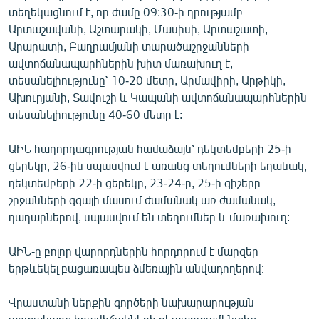
տեղեկացնում է, որ ժամը 09:30-ի դրությամբ
English
Արտաշավանի, Աշտարակի, Մասիսի, Արտաշատի,
Русский
Արարատի, Բաղրամյանի տարածաշրջանների
ավտոճանապարհներին խիտ մառախուղ է,
ՀԵՏԵՎԵՔ ՄԵԶ
տեսանելիությունը՝ 10-20 մետր, Արմավիրի, Արթիկի,
Ախուրյանի, Տավուշի և Կապանի ավտոճանապարհներին
տեսանելիությունը 40-60 մետր է:
ԱԻՆ հաղորդագրության համաձայն՝ դեկտեմբերի 25-ի
ցերեկը, 26-ին սպասվում է առանց տեղումների եղանակ,
«Ազատության» բոլոր կայքերը
դեկտեմբերի 22-ի ցերեկը, 23-24-ը, 25-ի գիշերը
շրջանների զգալի մասում ժամանակ առ ժամանակ,
դադարներով, սպասվում են տեղումներ և մառախուղ:
ԱԻՆ-ը բոլոր վարորդներին հորդորում է մարզեր
երթևեկել բացառապես ձմեռային անվադողերով։
Վրաստանի ներքին գործերի նախարարության