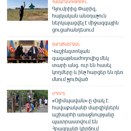
ՀԱՍԱՐԱԿՈՒԹՅՈՒՆ
Գյումրիից Փարիզ․
հայկական անօդաչուն
ներկայացվել է միջազգային
ցուցահանդեսում
ՏԱՐԱԾԱՇՐՋԱՆ
Վաշինգտոնյան
գագաթնաժողովից մեկ
տարի անց. ուր են հասել
կողմերը և ինչ հարցեր են դեռ
մնում չլուծված
ՍՊՈՐՏ
«Օլիմպավան»-ը փակ է.
հավաքականի մարզիկներն
աշխարհի առաջնությանը
պատրաստվում են
Հրազդանի կիրճում