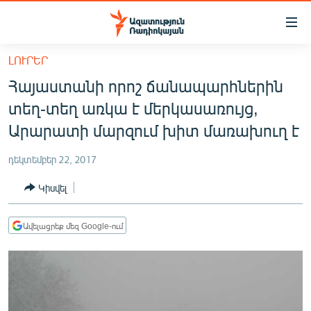
Մատչելիության
հղումներ
Անցնել
ԼՈՒՐԵՐ
հիմնական
ԱԶԱՏՈՒԹՅՈՒՆ TV
Հայաստանի որոշ ճանապարհներին
բովանդակությանը
ՀԱՅԱՍՏԱՆ
Անցնել
տեղ-տեղ առկա է մերկասառույց,
հիմնական
ՔԱՂԱՔԱԿԱՆ
Արարատի մարզում խիտ մառախուղ է
մենյուին
ԸՆՏՐՈՒԹՅՈՒՆՆԵՐ 2026
Որոնում
դեկտեմբեր 22, 2017
ԻՐԱՎՈՒՆՔ
Կիսվել
ՀԱՍԱՐԱԿՈՒԹՅՈՒՆ
ՏՆՏԵՍՈՒԹՅՈՒՆ
Ավելացրեք մեզ Google-ում
ՂԱՐԱԲԱՂ
ՊԱՏԵՐԱԶՄԻ 6 ՇԱԲԱԹՆԵՐԸ
ՏԱՐԱԾԱՇՐՋԱՆ