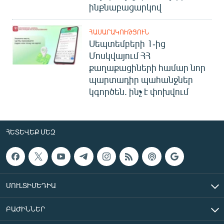
ինքնաբացարկով
ՀԱՍԱՐԱԿՈՒԹՅՈՒՆ
Սեպտեմբերի 1-ից
Մոսկվայում ՀՀ
քաղաքացիների համար նոր
պարտադիր պահանջներ
կգործեն. ինչ է փոխվում
ՀԵՏԵՎԵՔ ՄԵԶ
ՄՈՒԼՏԻՄԵԴԻԱ
ԲԱԺԻՆՆԵՐ