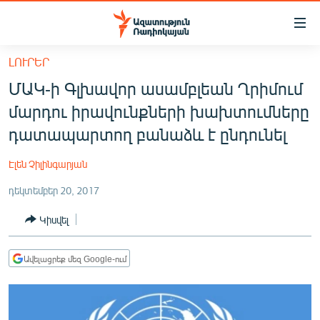
Մատչելիության
հղումներ
Անցնել
ԼՈՒՐԵՐ
հիմնական
ԱԶԱՏՈՒԹՅՈՒՆ TV
ՄԱԿ-ի Գլխավոր ասամբլեան Ղրիմում
բովանդակությանը
ՀԱՅԱՍՏԱՆ
Անցնել
մարդու իրավունքների խախտումները
հիմնական
ՔԱՂԱՔԱԿԱՆ
դատապարտող բանաձև է ընդունել
մենյուին
ԸՆՏՐՈՒԹՅՈՒՆՆԵՐ 2026
Որոնում
Էլեն Չիլինգարյան
ԻՐԱՎՈՒՆՔ
դեկտեմբեր 20, 2017
ՀԱՍԱՐԱԿՈՒԹՅՈՒՆ
Կիսվել
ՏՆՏԵՍՈՒԹՅՈՒՆ
ՂԱՐԱԲԱՂ
Ավելացրեք մեզ Google-ում
ՊԱՏԵՐԱԶՄԻ 6 ՇԱԲԱԹՆԵՐԸ
ՏԱՐԱԾԱՇՐՋԱՆ