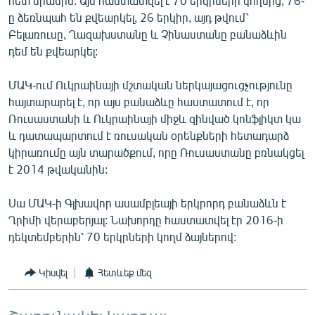
հետ միասին: Այն հաստատվել է 70 երկրների կողմից, 76-
English
ը ձեռնպահ են քվեարկել, 26 երկիր, այդ թվում՝
Բելառուսը, Ղազախստանը և Չինաստանը բանաձևին
Русский
դեմ են քվեարկել:
ՀԵՏԵՎԵՔ ՄԵԶ
ՄԱԿ-ում Ուկրաինայի մշտական ներկայացուցչությունը
հայտարարել է, որ այս բանաձևը հաստատում է, որ
Ռուսաստանի և Ուկրաինայի միջև զինված կոնֆլիկտ կա
և դատապարտում է ռուսական օրենքների հետադարձ
կիրառումը այն տարածքում, որը Ռուսաստանը բռնակցել
է 2014 թվականին:
«Ազատության» բոլոր կայքերը
Սա ՄԱԿ-ի Գլխավոր ասամբլեայի երկրորդ բանաձևն է
Ղրիմի վերաբերյալ: Նախորդը հաստատվել էր 2016-ի
դեկտեմբերին՝ 70 երկրների կողմ ձայներով:
Կիսվել
Հետևեք մեզ