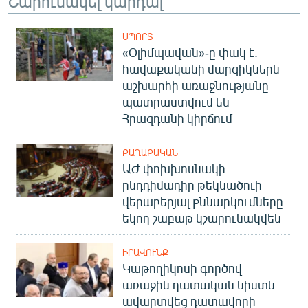
Շարունակել կարդալ
ՍՊՈՐՏ
«Օլիմպավան»-ը փակ է.
հավաքականի մարզիկներն
աշխարհի առաջնությանը
պատրաստվում են
Հրազդանի կիրճում
ՔԱՂԱՔԱԿԱՆ
ԱԺ փոխխոսնակի
ընդդիմադիր թեկնածուի
վերաբերյալ քննարկումները
եկող շաբաթ կշարունակվեն
ԻՐԱՎՈՒՆՔ
Կաթողիկոսի գործով
առաջին դատական նիստն
ավարտվեց դատավորի