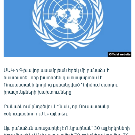
ՄԻՋԱԶԳԱՅԻՆ
ՄՇԱԿՈՒՅԹ
ՍՊՈՐՏ
ՄԵԿՆԱԲԱՆՈՒԹՅՈՒՆ
ՏՏ ԵՒ ԻՆՏԵՐՆԵՏ
ԿՈՐՈՆԱՎԻՐՈՒՍ
ՄԱԿ-ի Գլխավոր ասամբլեան երեկ մի բանաձև է
ԱՐԽԻՎ
հաստատել, որը խստորեն դատապարտում է
ՏԵՍԱՆՅՈՒԹԵՐ
Ռուսաստանի կողմից բռնակցված Ղրիմում մարդու
իրավունքների խախտումները։
ԲԱՆԱՎԵՃ
ՁԳՏԵԼՈՎ ԼԱՎԱԳՈՒՅՆԻՆ
Բանաձևում ընդգծվում է նաև, որ Ռուսաստանը
«օկուպացնող ուժ է» այնտեղ:
ՓՈԴՔԱՍԹ
Այս բանաձևն առաջարկել է Ուկրաինան՝ 30 այլ երկրների
Հայերեն