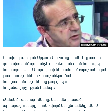
ՄԻՋԱԶԳԱՅԻՆ
ՄՇԱԿՈՒՅԹ
ՍՊՈՐՏ
ՄԵԿՆԱԲԱՆՈՒԹՅՈՒՆ
ՏՏ ԵՒ ԻՆՏԵՐՆԵՏ
ԿՈՐՈՆԱՎԻՐՈՒՍ
Իրավապաշտպան Արթուր Սաքունցը դիմել է գլխավոր
ԱՐԽԻՎ
դատախազին՝ պահանջելով քրեական գործ հարուցել
ՏԵՍԱՆՅՈՒԹԵՐ
նախագահ Սերժ Սարգսյանի նկատմամբ՝ «պաշտոնական
լիազորությունները չարաշահելու, ծանր
ԲԱՆԱՎԵՃ
հանցագործությունները թաքցնելու և
ՁԳՏԵԼՈՎ ԼԱՎԱԳՈՒՅՆԻՆ
հովանավորչության համար»։
ՓՈԴՔԱՍԹ
«Նման ձևակերպումները, կամ, մեղմ ասած,
արդարացումները, որոնք փորձ են, ընդամենը, Սերժ
Հայերեն