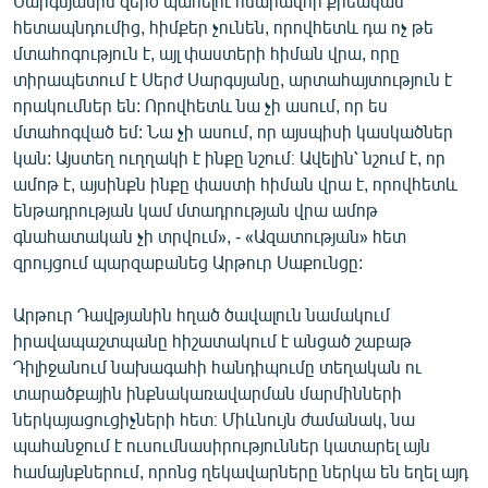
Սարգսյանին զերծ պահելու հնարավոր քրեական
English
հետապնդումից, հիմքեր չունեն, որովհետև դա ոչ թե
մտահոգություն է, այլ փաստերի հիման վրա, որը
Русский
տիրապետում է Սերժ Սարգսյանը, արտահայտություն է
որակումներ են: Որովհետև նա չի ասում, որ ես
ՀԵՏԵՎԵՔ ՄԵԶ
մտահոգված եմ: Նա չի ասում, որ այսպիսի կասկածներ
կան: Այստեղ ուղղակի է ինքը նշում։ Ավելին՝ նշում է, որ
ամոթ է, այսինքն ինքը փաստի հիման վրա է, որովհետև
ենթադրության կամ մտադրության վրա ամոթ
գնահատական չի տրվում», - «Ազատության» հետ
զրույցում պարզաբանեց Արթուր Սաքունցը:
«Ազատության» բոլոր կայքերը
Արթուր Դավթյանին հղած ծավալուն նամակում
իրավապաշտպանը հիշատակում է անցած շաբաթ
Դիլիջանում նախագահի հանդիպումը տեղական ու
տարածքային ինքնակառավարման մարմինների
ներկայացուցիչների հետ։ Միևնույն ժամանակ, նա
պահանջում է ուսումնասիրություններ կատարել այն
համայնքներում, որոնց ղեկավարները ներկա են եղել այդ