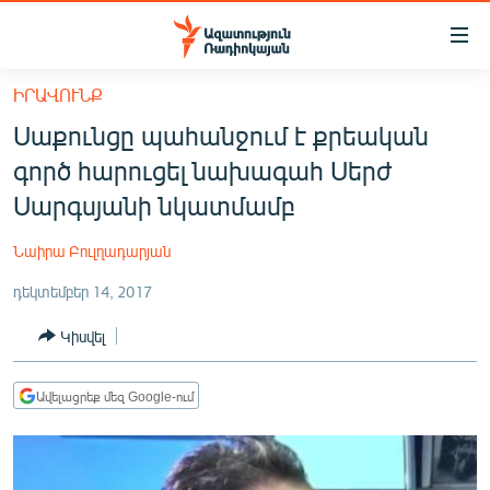
Մատչելիության
հղումներ
Անցնել
ԻՐԱՎՈՒՆՔ
հիմնական
ԱԶԱՏՈՒԹՅՈՒՆ TV
Սաքունցը պահանջում է քրեական
բովանդակությանը
ՀԱՅԱՍՏԱՆ
Անցնել
գործ հարուցել նախագահ Սերժ
հիմնական
ՔԱՂԱՔԱԿԱՆ
Սարգսյանի նկատմամբ
մենյուին
ԸՆՏՐՈՒԹՅՈՒՆՆԵՐ 2026
Որոնում
Նաիրա Բուլղադարյան
ԻՐԱՎՈՒՆՔ
դեկտեմբեր 14, 2017
ՀԱՍԱՐԱԿՈՒԹՅՈՒՆ
Կիսվել
ՏՆՏԵՍՈՒԹՅՈՒՆ
ՂԱՐԱԲԱՂ
Ավելացրեք մեզ Google-ում
ՊԱՏԵՐԱԶՄԻ 6 ՇԱԲԱԹՆԵՐԸ
ՏԱՐԱԾԱՇՐՋԱՆ