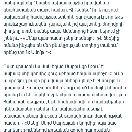
հանդիպմանը՝ նրանց աշխատանքին իրավական
գնահատական տալու համար։ Հիշեցնեմ՝ իր ելույթում
նախագահը համայնքապետերին զգուշացրել էր, որ եթե
նրանք շարունակեն, չարաշահելով պաշտոնը, ժողովրդի
փողերը տուն տանել, ապա Ամանորից հետո ներում չի
լինելու․ - «Մենք պատրաստ չենք տեսնելու, թե ձեզնից
ոմանք ինչպես են մեր բնակչության փողերը տանում
իրենց տուն: Ամո՛թ է»:
Դատախազին նամակ հղած Սաքունցը նշում է՝
նախագահի կողմից ցուցաբերած հովանավորչությունը
պարզելուց բացի իրավապահները պետք է քննություն
կատարեն չարաշահումներ թույլ տված համայնքներում և
նրանց ևս ենթարկեն քրեական պատասխանատվության։
Հակառակ դեպքում, եթե հիմնավորվի, որ համայնքների
ղեկավարները անմեղ են, նախագահը պետք է
պատասխանատվության ենթարկվի սուտ մատնության
համար․ - «Մեկը՝ Սերժ Սարգսյանի կողմից հայտնած
տեղեկություններով քրեական գործի հարուցման