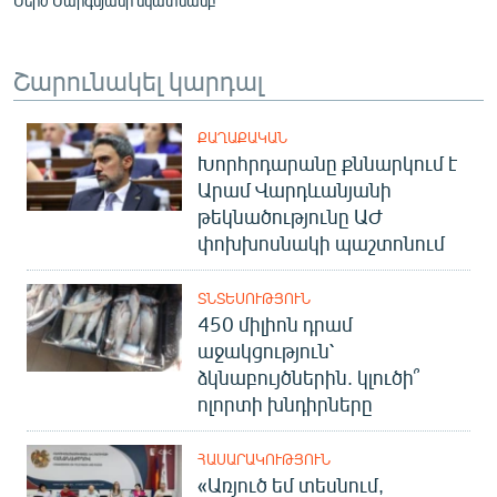
Սերժ Սարգսյանի նկատմամբ
Շարունակել կարդալ
ՔԱՂԱՔԱԿԱՆ
Խորհրդարանը քննարկում է
Արամ Վարդևանյանի
թեկնածությունը ԱԺ
փոխխոսնակի պաշտոնում
ՏՆՏԵՍՈՒԹՅՈՒՆ
450 միլիոն դրամ
աջակցություն՝
ձկնաբույծներին. կլուծի՞
ոլորտի խնդիրները
ՀԱՍԱՐԱԿՈՒԹՅՈՒՆ
«Առյուծ եմ տեսնում,