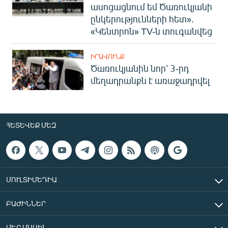
ասոցացնում եմ Ծառուկյանի
ընկերությունների հետ».
«Կենտրոն» TV-ն տուգանվեց
ԻՐԱՎՈՒՆՔ
Ծառուկյանին նոր՝ 3-րդ
մեղադրանքն է առաջադրվել
ՀԵՏԵՎԵՔ ՄԵԶ
ՄՈՒԼՏԻՄԵԴԻԱ
ԲԱԺԻՆՆԵՐ
ՄԵՐ ՄԱՍԻՆ