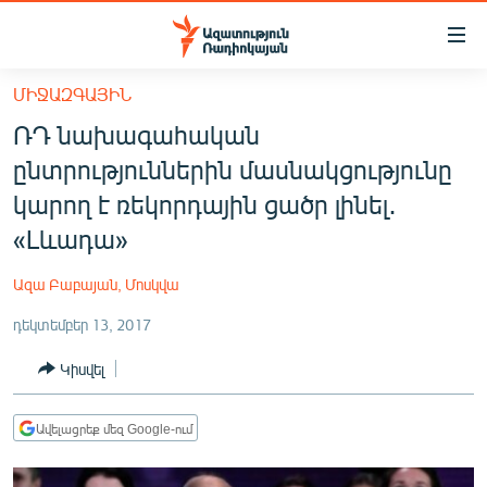
Մատչելիության
հղումներ
Անցնել
ՄԻՋԱԶԳԱՅԻՆ
հիմնական
ԱԶԱՏՈՒԹՅՈՒՆ TV
ՌԴ նախագահական
բովանդակությանը
ՀԱՅԱՍՏԱՆ
Անցնել
ընտրություններին մասնակցությունը
հիմնական
ՔԱՂԱՔԱԿԱՆ
կարող է ռեկորդային ցածր լինել․
մենյուին
ԸՆՏՐՈՒԹՅՈՒՆՆԵՐ 2026
«Լևադա»
Որոնում
ԻՐԱՎՈՒՆՔ
Ազա Բաբայան, Մոսկվա
ՀԱՍԱՐԱԿՈՒԹՅՈՒՆ
դեկտեմբեր 13, 2017
ՏՆՏԵՍՈՒԹՅՈՒՆ
Կիսվել
ՂԱՐԱԲԱՂ
ՊԱՏԵՐԱԶՄԻ 6 ՇԱԲԱԹՆԵՐԸ
Ավելացրեք մեզ Google-ում
ՏԱՐԱԾԱՇՐՋԱՆ