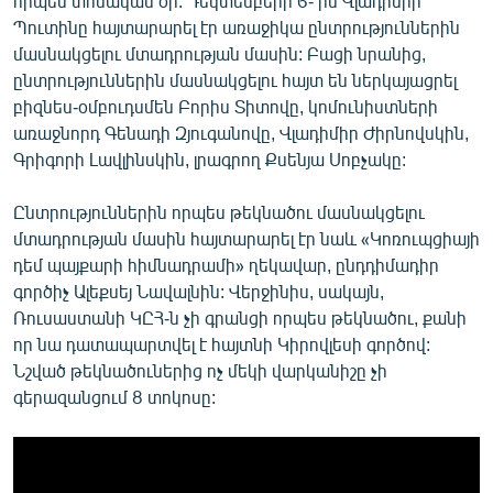
որպես տոնական օր: Դեկտեմբերի 6- ին Վլադիմիր
Պուտինը հայտարարել էր առաջիկա ընտրություններին
մասնակցելու մտադրության մասին: Բացի նրանից,
ընտրություններին մասնակցելու հայտ են ներկայացրել
բիզնես-օմբուդսմեն Բորիս Տիտովը, կոմունիստների
առաջնորդ Գենադի Զյուգանովը, Վլադիմիր Ժիրնովսկին,
Գրիգորի Լավլինսկին, լրագրող Քսենյա Սոբչակը:
Ընտրություններին որպես թեկնածու մասնակցելու
մտադրության մասին հայտարարել էր նաև «Կոռուպցիայի
դեմ պայքարի հիմնադրամի» ղեկավար, ընդդիմադիր
գործիչ Ալեքսեյ Նավալնին: Վերջինիս, սակայն,
Ռուսաստանի ԿԸՀ-ն չի գրանցի որպես թեկնածու, քանի
որ նա դատապարտվել է հայտնի Կիրովլեսի գործով:
Նշված թեկնածուներից ոչ մեկի վարկանիշը չի
գերազանցում 8 տոկոսը: