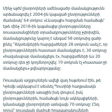
English
Մինչ այժմ ընտրողների ամենացածր մասնակցությունն
Русский
արձանագրվել է 2004-ին կայացած ընտրությունների
ժամանակ՝ 64 տոկոս: «Լևադայի» հարցման համաձայն՝
եթե մինչ 2018-ին կայանալիք ընտրությունները
ՀԵՏԵՎԵՔ ՄԵԶ
ռուսաստանցիների տրամադրությունները չփոխվեն,
մասնակցությունը կարող է անգամ 58 տոկոսից ցածր
լինել: Դեկտեմբերին հարցվածների 28 տոկոսն ասել է, որ
ընտրություններին հաստատ մասնակցելու է, 30 տոկոսը
«հավանաբար մասնակցելու է», հարցվածների ևս 20
«Ազատության» բոլոր կայքերը
տոկոսը դեռ չի կողմնորոշվել: 19 տոկոսն էլ «հաստատ չի
մասնակցելու» քվեարկությանը:
Ռուսական աղբյուրներն ավելի վաղ հայտնում էին, թե
Կրեմլն ակնկալում է տեսնել Պուտինի հաղթանակն
ընտրությունների առաջին իսկ փուլում, իսկ
ընտրություններին, համաձայն նույն ակնկալիքների,
կմասնակցի ընտրողների առնվազն 70 տոկոսը: Ընդ
որում՝ ռուսական մամուլի հրապարակումների