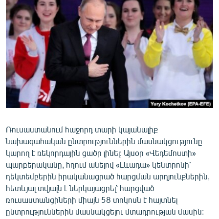
ՄԻՋԱԶԳԱՅԻՆ
ՄՇԱԿՈՒՅԹ
ՍՊՈՐՏ
ՄԵԿՆԱԲԱՆՈՒԹՅՈՒՆ
ՏՏ ԵՒ ԻՆՏԵՐՆԵՏ
ԿՈՐՈՆԱՎԻՐՈՒՍ
ԱՐԽԻՎ
Ռուսաստանում հաջորդ տարի կայանալիք
ՏԵՍԱՆՅՈՒԹԵՐ
նախագահական ընտրություններին մասնակցությունը
ԲԱՆԱՎԵՃ
կարող է ռեկորդային ցածր լինել: Այսօր «Վեդեմոստի»
պարբերականը, հղում անելով «Լևադա» կենտրոնի՝
ՁԳՏԵԼՈՎ ԼԱՎԱԳՈՒՅՆԻՆ
դեկտեմբերին իրականացրած հարցման արդյունքներին,
ՓՈԴՔԱՍԹ
հետևյալ տվյալն է ներկայացրել՝ հարցված
ռուսաստանցիների միայն 58 տոկոսն է հայտնել
Հայերեն
ընտրություններին մասնակցելու մտադրության մասին: