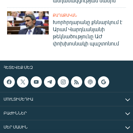
անդամակցության մասին
ՔԱՂԱՔԱԿԱՆ
Խորհրդարանը քննարկում է
Արամ Վարդևանյանի
թեկնածությունը ԱԺ
փոխխոսնակի պաշտոնում
ՀԵՏԵՎԵՔ ՄԵԶ
ՄՈՒԼՏԻՄԵԴԻԱ
ԲԱԺԻՆՆԵՐ
ՄԵՐ ՄԱՍԻՆ