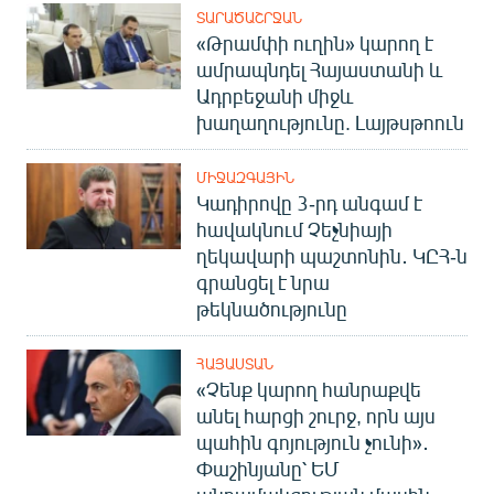
ՏԱՐԱԾԱՇՐՋԱՆ
«Թրամփի ուղին» կարող է
ամրապնդել Հայաստանի և
Ադրբեջանի միջև
խաղաղությունը. Լայթսթոուն
ՄԻՋԱԶԳԱՅԻՆ
Կադիրովը 3-րդ անգամ է
հավակնում Չեչնիայի
ղեկավարի պաշտոնին․ ԿԸՀ-ն
գրանցել է նրա
թեկնածությունը
ՀԱՅԱՍՏԱՆ
«Չենք կարող հանրաքվե
անել հարցի շուրջ, որն այս
պահին գոյություն չունի»․
Փաշինյանը՝ ԵՄ