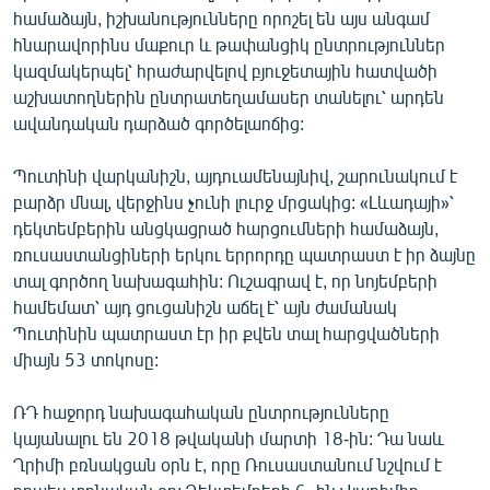
համաձայն, իշխանությունները որոշել են այս անգամ
հնարավորինս մաքուր և թափանցիկ ընտրություններ
կազմակերպել՝ հրաժարվելով բյուջետային հատվածի
աշխատողներին ընտրատեղամասեր տանելու՝ արդեն
ավանդական դարձած գործելաոճից:
Պուտինի վարկանիշն, այդուամենայնիվ, շարունակում է
բարձր մնալ, վերջինս չունի լուրջ մրցակից: «Լևադայի»՝
դեկտեմբերին անցկացրած հարցումների համաձայն,
ռուսաստանցիների երկու երրորդը պատրաստ է իր ձայնը
տալ գործող նախագահին: Ուշագրավ է, որ նոյեմբերի
համեմատ՝ այդ ցուցանիշն աճել է՝ այն ժամանակ
Պուտինին պատրաստ էր իր քվեն տալ հարցվածների
միայն 53 տոկոսը:
ՌԴ հաջորդ նախագահական ընտրությունները
կայանալու են 2018 թվականի մարտի 18-ին: Դա նաև
Ղրիմի բռնակցան օրն է, որը Ռուսաստանում նշվում է