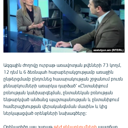
ՄԻՋԱԶԳԱՅԻՆ
ՄՇԱԿՈՒՅԹ
ՍՊՈՐՏ
ՄԵԿՆԱԲԱՆՈՒԹՅՈՒՆ
ՏՏ ԵՒ ԻՆՏԵՐՆԵՏ
ԿՈՐՈՆԱՎԻՐՈՒՍ
Ազգային ժողովը ուրբաթ առավոտյան քվեների 73 կողմ,
ԱՐԽԻՎ
12 դեմ և 6 ձեռնպահ հարաբերակցությամբ առաջին
ՏԵՍԱՆՅՈՒԹԵՐ
ընթերցմամբ ընդունեց հասարակության շրջանում բուռն
քննարկումների առարկա դարձած՝ «Ընտանիքում
ԲԱՆԱՎԵՃ
բռնության կանխարգելման, ընտանեկան բռնության
ՁԳՏԵԼՈՎ ԼԱՎԱԳՈՒՅՆԻՆ
ենթարկված անձանց պաշտպանության և ընտանիքում
համերաշխության վերականգնման մասին» և կից
ՓՈԴՔԱՍԹ
ներկայացված օրենքների նախագծերը:
Հայերեն
Օրինագիծը այս շաբաթ
թեժ քննարկումների
պատճառ