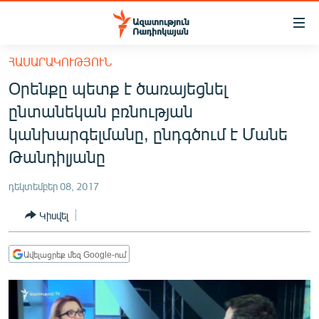
Մատչելիության
հղումներ
Անցնել
ՀԱՍԱՐԱԿՈՒԹՅՈՒՆ
հիմնական
ԱԶԱՏՈՒԹՅՈՒՆ TV
Օրենքը պետք է ծառայեցնել
բովանդակությանը
ՀԱՅԱՍՏԱՆ
Անցնել
ընտանեկան բռնության
հիմնական
ՔԱՂԱՔԱԿԱՆ
կանխարգելմանը, ընդգծում է Մանե
մենյուին
ԸՆՏՐՈՒԹՅՈՒՆՆԵՐ 2026
Թանդիլյանը
Որոնում
ԻՐԱՎՈՒՆՔ
դեկտեմբեր 08, 2017
ՀԱՍԱՐԱԿՈՒԹՅՈՒՆ
Կիսվել
ՏՆՏԵՍՈՒԹՅՈՒՆ
ՂԱՐԱԲԱՂ
Ավելացրեք մեզ Google-ում
ՊԱՏԵՐԱԶՄԻ 6 ՇԱԲԱԹՆԵՐԸ
ՏԱՐԱԾԱՇՐՋԱՆ