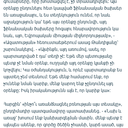
գումարները, որը խոստացվել է, չի տրամադրվելու: Այս
օրենքը ընդունելու հետ կապված ֆինանսական ծախսեր
են առաջանալու, և ես տեղեկություն ունեմ, որ նաև
աջակցություն կա՝ եթե այս օրենքը ընդունվի, այդ
ֆինանսական ծախսերը հոգալու հնարավորություն կա
նաև, այո, Եվրոպական միության միջնորդությամբ», -
«Ազատության» հեռուստաեթերում ասաց Թանդիլյանը՝
շարունակելով․ - «Այսինքն, այդ առումով, ասել, որ
պարտադրված է դա՝ տեղի չէ: Եթե մեր պետությանը
պետք չէ նման օրենք, ուղղակի այդ օրենքը կյանքի չի
կոչվելու: Կա օժանդակություն, և որևէ պարտադրանք ես
այստեղ չեմ տեսնում: Եթե մենք համարում ենք, որ
չունենք նման կարիք, մենք կարող ենք չընդունել այդ
օրենքը: Իսկ իրականությունն այն է, որ կարիք կա»:
Հարցին՝ «ինչո՞ւ առանձնացնել բռնության այս տեսակը»,
ընդդիմադիր պատգամավորը պատասխանեց․ - «Նախ և
առաջ՝ խոսում ենք կանխարգելման մասին․ մենք պետք է
այնպես անենք, որ գործը ծեծին չհասնի, կարճ ասած, այս