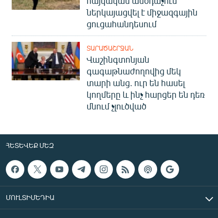
հայկական անօդաչուն
ներկայացվել է միջազգային
ցուցահանդեսում
ՏԱՐԱԾԱՇՐՋԱՆ
Վաշինգտոնյան
գագաթնաժողովից մեկ
տարի անց. ուր են հասել
կողմերը և ինչ հարցեր են դեռ
մնում չլուծված
ՀԵՏԵՎԵՔ ՄԵԶ
ՄՈՒԼՏԻՄԵԴԻԱ