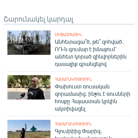
Շարունակել կարդալ
ՄԻՋԱԶԳԱՅԻՆ
Անհետացա՞ծ, թե՞ զոհված․
ՌԴ-ն գումար է խնայում՝
անհետ կորած զինվորներին
դասալիք գրանցելով
ՀԱՍԱՐԱԿՈՒԹՅՈՒՆ
Փախուստ ռուսական
զորամասից. ինչու է ռուսների
հոսքը Հայաստան կրկին
ակտիվացել
ՀԱՍԱՐԱԿՈՒԹՅՈՒՆ
Գյումրիից Փարիզ․