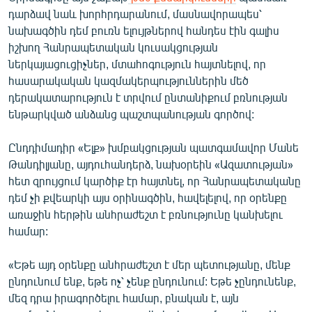
English
դարձավ նաև խորհրդարանում, մասնավորապես՝
նախագծին դեմ բուռն ելույթներով հանդես էին գալիս
Русский
իշխող Հանրապետական կուսակցության
ներկայացուցիչներ, մտահոգություն հայտնելով, որ
ՀԵՏԵՎԵՔ ՄԵԶ
հասարակական կազմակերպություններին մեծ
դերակատարություն է տրվում ընտանիքում բռնության
ենթարկված անձանց պաշտպանության գործով:
Ընդդիմադիր «Ելք» խմբակցության պատգամավոր Մանե
Թանդիլյանը, այդուհանդերձ, նախօրեին «Ազատության»
«Ազատության» բոլոր կայքերը
հետ զրույցում կարծիք էր հայտնել, որ Հանրապետականը
դեմ չի քվեարկի այս օրինագծին, հավելելով, որ օրենքը
առաջին հերթին անհրաժեշտ է բռնությունը կանխելու
համար:
«Եթե այդ օրենքը անհրաժեշտ է մեր պետությանը, մենք
ընդունում ենք, եթե ոչ՝ չենք ընդունում: Եթե չընդունենք,
մեզ դրա իրագործելու համար, բնական է, այն