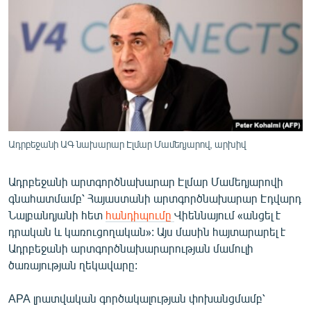
ՄԻՋԱԶԳԱՅԻՆ
ՄՇԱԿՈՒՅԹ
ՍՊՈՐՏ
ՄԵԿՆԱԲԱՆՈՒԹՅՈՒՆ
ՏՏ ԵՒ ԻՆՏԵՐՆԵՏ
ԿՈՐՈՆԱՎԻՐՈՒՍ
Ադրբեջանի ԱԳ նախարար Էլմար Մամեդյարով, արխիվ
ԱՐԽԻՎ
Ադրբեջանի արտգործնախարար Էլմար Մամեդյարովի
ՏԵՍԱՆՅՈՒԹԵՐ
գնահատմամբ՝ Հայաստանի արտգործնախարար Էդվարդ
ԲԱՆԱՎԵՃ
Նալբանդյանի հետ
հանդիպումը
Վիեննայում «անցել է
դրական և կառուցողական»: Այս մասին հայտարարել է
ՁԳՏԵԼՈՎ ԼԱՎԱԳՈՒՅՆԻՆ
Ադրբեջանի արտգործնախարարության մամուլի
ՓՈԴՔԱՍԹ
ծառայության ղեկավարը:
APA լրատվական գործակալության փոխանցմամբ՝
Հայերեն