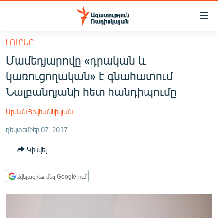
Մատչելիության
հղումներ
Անցնել
ԼՈՒՐԵՐ
հիմնական
ԱԶԱՏՈՒԹՅՈՒՆ TV
Մամեդյարովը «դրական և
բովանդակությանը
ՀԱՅԱՍՏԱՆ
Անցնել
կառուցողական» է գնահատում
հիմնական
ՔԱՂԱՔԱԿԱՆ
Նալբանդյանի հետ հանդիպումը
մենյուին
ԸՆՏՐՈՒԹՅՈՒՆՆԵՐ 2026
Որոնում
Արման Հովհաննիսյան
ԻՐԱՎՈՒՆՔ
դեկտեմբեր 07, 2017
ՀԱՍԱՐԱԿՈՒԹՅՈՒՆ
Կիսվել
ՏՆՏԵՍՈՒԹՅՈՒՆ
ՂԱՐԱԲԱՂ
Ավելացրեք մեզ Google-ում
ՊԱՏԵՐԱԶՄԻ 6 ՇԱԲԱԹՆԵՐԸ
ՏԱՐԱԾԱՇՐՋԱՆ