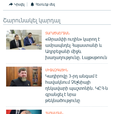
Կիսվել
Հետևեք մեզ
Շարունակել կարդալ
ՏԱՐԱԾԱՇՐՋԱՆ
«Թրամփի ուղին» կարող է
ամրապնդել Հայաստանի և
Ադրբեջանի միջև
խաղաղությունը. Լայթսթոուն
ՄԻՋԱԶԳԱՅԻՆ
Կադիրովը 3-րդ անգամ է
հավակնում Չեչնիայի
ղեկավարի պաշտոնին․ ԿԸՀ-ն
գրանցել է նրա
թեկնածությունը
ՀԱՅԱՍՏԱՆ