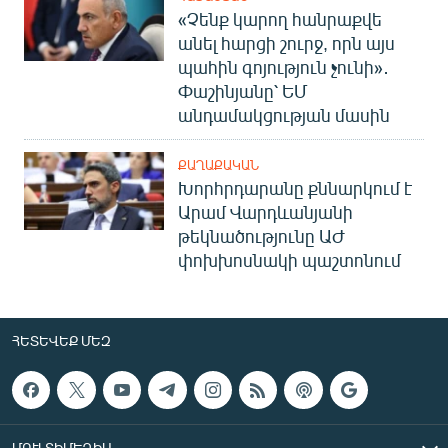
«Չենք կարող հանրաքվե
անել հարցի շուրջ, որն այս
պահին գոյություն չունի»․
Փաշինյանը՝ ԵՄ
անդամակցության մասին
ՔԱՂԱՔԱԿԱՆ
Խորհրդարանը քննարկում է
Արամ Վարդևանյանի
թեկնածությունը ԱԺ
փոխխոսնակի պաշտոնում
ՀԵՏԵՎԵՔ ՄԵԶ
ՄՈՒԼՏԻՄԵԴԻԱ