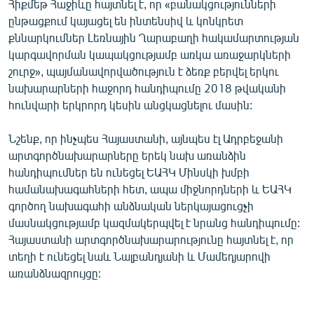
Հիքմեթ Հաջիևը հայտնել է, որ «բանակցությունների
English
ընթացքում կայացել են ինտենսիվ և կոնկրետ
քննարկումներ Լեռնային Ղարաբաղի հակամարտության
Русский
կարգավորման կապակցությամբ առկա առաջարկների
շուրջ», պայմանավորվածություն է ձեռք բերվել երկու
ՀԵՏԵՎԵՔ ՄԵԶ
նախարարների հաջորդ հանդիպումը 2018 թվականի
հունվարի երկրորդ կեսին անցկացնելու մասին:
Նշենք, որ ինչպես Հայաստանի, այնպես էլ Ադրբեջանի
արտգործնախարարները երեկ նախ առանձին
«Ազատության» բոլոր կայքերը
հանդիպումներ են ունեցել ԵԱՀԿ Մինսկի խմբի
համանախագահների հետ, ապա միջնորդների և ԵԱՀԿ
գործող նախագահի անձնական ներկայացուցչի
մասնակցությամբ կազմակերպվել է նրանց հանդիպումը:
Հայաստանի արտգործնախարարությունը հայտնել է, որ
տեղի է ունեցել նաև Նալբանդյանի և Մամեդյարովի
առանձնազրույցը: