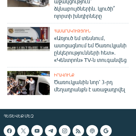
աջակցություն՝
ձկնաբույծներին. կլուծի՞
ոլորտի խնդիրները
ՀԱՍԱՐԱԿՈՒԹՅՈՒՆ
«Առյուծ եմ տեսնում,
ասոցացնում եմ Ծառուկյանի
ընկերությունների հետ».
«Կենտրոն» TV-ն տուգանվեց
ԻՐԱՎՈՒՆՔ
Ծառուկյանին նոր՝ 3-րդ
մեղադրանքն է առաջադրվել
ՀԵՏԵՎԵՔ ՄԵԶ