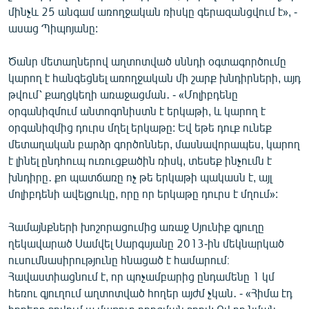
մինչև 25 անգամ առողջական ռիսկը գերազանցվում է», -
ասաց Պիպոյանը:
Ծանր մետաղներով աղտոտված սննդի օգտագործումը
կարող է հանգեցնել առողջական մի շարք խնդիրների, այդ
թվում՝ քաղցկեղի առաջացման․ - «Մոլիբդենը
օրգանիզմում անտոգոնիստն է երկաթի, և կարող է
օրգանիզմից դուրս մղել երկաթը: Եվ եթե դուք ունեք
մետաղական բարձր գործոններ, մասնավորապես, կարող
է լինել ընդհուպ ուռուցքածին ռիսկ, տեսեք ինչումն է
խնդիրը․ քո պատճառը ոչ թե երկաթի պակասն է, այլ
մոլիբդենի ավելցուկը, որը որ երկաթը դուրս է մղում»:
Համայնքների խոշորացումից առաջ Սյունիք գյուղը
ղեկավարած Սամվել Սարգսյանը 2013-ին մեկնարկած
ուսումնասիրությունը հնացած է համարում։
Հավաստիացնում է, որ պոչամբարից ընդամենը 1 կմ
հեռու գյուղում աղտոտված հողեր այժմ չկան․ - «Հիմա էդ