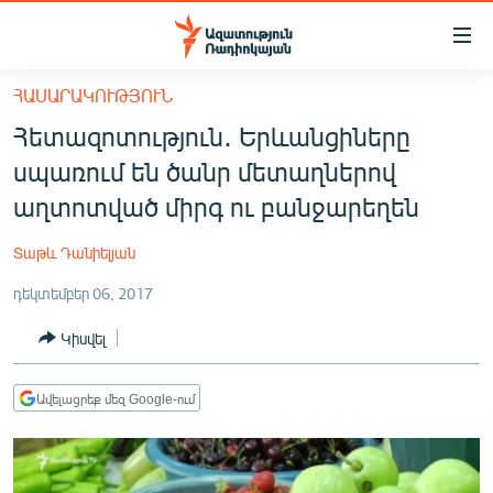
Մատչելիության
հղումներ
Անցնել
ՀԱՍԱՐԱԿՈՒԹՅՈՒՆ
հիմնական
ԱԶԱՏՈՒԹՅՈՒՆ TV
Հետազոտություն․ Երևանցիները
բովանդակությանը
ՀԱՅԱՍՏԱՆ
Անցնել
սպառում են ծանր մետաղներով
հիմնական
ՔԱՂԱՔԱԿԱՆ
աղտոտված միրգ ու բանջարեղեն
մենյուին
ԸՆՏՐՈՒԹՅՈՒՆՆԵՐ 2026
Որոնում
Տաթև Դանիելյան
ԻՐԱՎՈՒՆՔ
դեկտեմբեր 06, 2017
ՀԱՍԱՐԱԿՈՒԹՅՈՒՆ
Կիսվել
ՏՆՏԵՍՈՒԹՅՈՒՆ
ՂԱՐԱԲԱՂ
Ավելացրեք մեզ Google-ում
ՊԱՏԵՐԱԶՄԻ 6 ՇԱԲԱԹՆԵՐԸ
ՏԱՐԱԾԱՇՐՋԱՆ