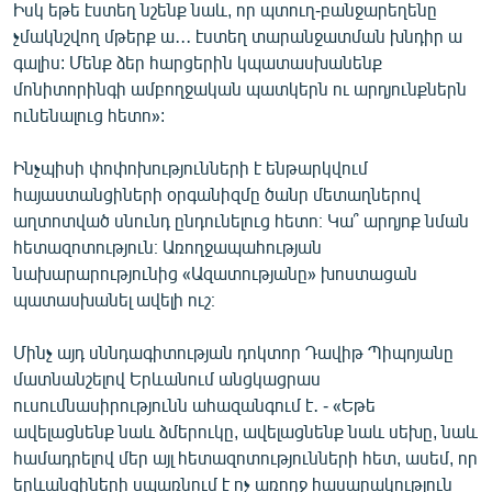
Իսկ եթե էստեղ նշենք նաև, որ պտուղ-բանջարեղենը
չմակնշվող մթերք ա․․․ էստեղ տարանջատման խնդիր ա
գալիս: Մենք ձեր հարցերին կպատասխանենք
մոնիտորինգի ամբողջական պատկերն ու արդյունքներն
ունենալուց հետո»:
Ինչպիսի փոփոխությունների է ենթարկվում
հայաստանցիների օրգանիզմը ծանր մետաղներով
աղտոտված սնունդ ընդունելուց հետո։ Կա՞ արդյոք նման
հետազոտություն։ Առողջապահության
նախարարությունից «Ազատությանը» խոստացան
պատասխանել ավելի ուշ։
Մինչ այդ սննդագիտության դոկտոր Դավիթ Պիպոյանը
մատնանշելով Երևանում անցկացրաս
ուսումնասիրությունն ահազանգում է․ - «Եթե
ավելացնենք նաև ձմերուկը, ավելացնենք նաև սեխը, նաև
համադրելով մեր այլ հետազոտությունների հետ, ասեմ, որ
երևանցիների սպառնում է ոչ առողջ հասարակություն