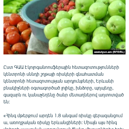
ՄԻՋԱԶԳԱՅԻՆ
ՄՇԱԿՈՒՅԹ
ՍՊՈՐՏ
ՄԵԿՆԱԲԱՆՈՒԹՅՈՒՆ
ՏՏ ԵՒ ԻՆՏԵՐՆԵՏ
ԿՈՐՈՆԱՎԻՐՈՒՍ
Ըստ ԳԱԱ Էկոլոգանոոսֆերային հետազոտությունների
ԱՐԽԻՎ
կենտրոնի սննդի շղթայի ռիսկերի գնահատման
ՏԵՍԱՆՅՈՒԹԵՐ
կենտրոնի հետազոտության արդյունքների, Երևանի
բնակիչների օգտագործած լոլիկը, խնձորը, պղպեղը,
ԲԱՆԱՎԵՃ
գազարն ու կանաչեղենը ծանր մետաղներով աղտոտված
ՁԳՏԵԼՈՎ ԼԱՎԱԳՈՒՅՆԻՆ
են:
ՓՈԴՔԱՍԹ
«Հինգ մթերքում արդեն 1.8 անգամ ռիսկը գերազանցում
ա, առողջական ռիսկը երևանցիների: Միայն այս հինգ
Հայերեն