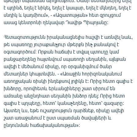
մթերքի սպառման արդյունքում: Ծանր մետաղներից եղել
English
է պղինձ, եղել է նիկել, եղել է կապար, եղել է մկնդեղ, եղել է
սնդիկ և կադմիում», - «Ազատության» հետ զրույցում
Русский
ասաց կենտրոնի ղեկավար Դավիթ Պիպոյանը:
ՀԵՏԵՎԵՔ ՄԵԶ
Հետազոտությունն իրականացնելիս հաշվի է առնվել նաև,
թե սպառողը յուրաքանչյուր մթերքն ինչ քանակով է
օգտագործում։ Որքան հաճախ է տվյալ պտուղը կամ
բանջարեղենը հայտնվում սպառողի սեղանին, այնքան
ավելի է մեծանում ռիսկը, որ օրգանիզմում ծանր
մետաղներ կհայտնվեն․ - «Առաջին հորիզոնականում
«Ազատության» բոլոր կայքերը
առողջական ռիսկի ինդեքսով լոլիկն է: Որից հետո գալիս է
խնձորը, որովհետև երևանցիները շատ սիրում են
ամռանը անընդհատ սեղանին խնձոր դնել: Որից հետո
գալիս է պղպեղը, հետո՝ կանաչեղենը, հետո՝ գազարը:
Այստեղ ևս, եթե ուշադրություն դարձնեք, ռիսկը ավելի
շատ առաջանում է ըստ սպառման ծավալների և
ընդունման հաճախականության»: