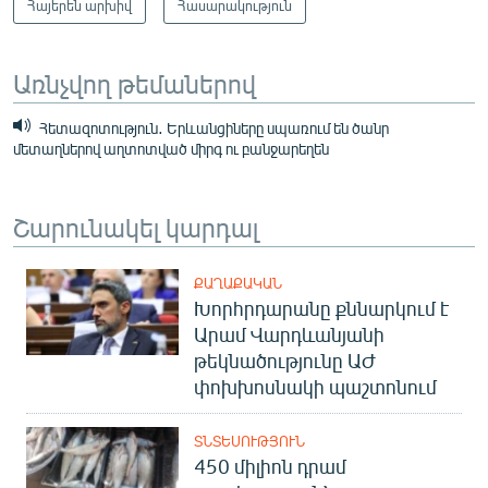
Հայերեն արխիվ
Հասարակություն
Առնչվող թեմաներով
Հետազոտություն․ Երևանցիները սպառում են ծանր
մետաղներով աղտոտված միրգ ու բանջարեղեն
Շարունակել կարդալ
ՔԱՂԱՔԱԿԱՆ
Խորհրդարանը քննարկում է
Արամ Վարդևանյանի
թեկնածությունը ԱԺ
փոխխոսնակի պաշտոնում
ՏՆՏԵՍՈՒԹՅՈՒՆ
450 միլիոն դրամ