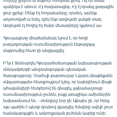
հողերը ջրվում ա մաքուր ոռոգման ջրով: Ով որ նման
պանիկա է անում, ո՛չ հավատացեք, ո՛չ էլ նրանց ջաղացին
ջուր լցրեք: Մենք էդ հողամասերը, որտեղ, ասենք,
աղտոտված ա եղել, դրել ենք առվույտի ցանքի տակ:
Առվույտն էլ հողից էդ ծանր մետաղները կլանում ա»:
Գյուղապետը միաժամանակ նշում է, որ հողի
բաղադրության ուսումնասիրություն ենթադրյալ
մաքրումից հետո չի անցկացվել։
Ի՞նչ է ձեռնարկել Գյուղատնտեսության նախարարության
սննդամթերքի անվտանգության պետական
ծառայությունը։ Մամուլի քարտուղար Նվարդ Առաքելյանն
«Ազատության» հետզրույցում նշեց, որ նախկինում միայն
ահազանգերի հետքերով են գնացել, լայնամասշտաբ
ուսումնասիրություն չունեն, բայց առաջիկա ամիսներին
նախատեսում են․ - «Խնդիրը նոր չի: Այնպես չի, որ հենց
այս պահին է պետք դրանով զբաղվել: Խնդիրը ավելի շուտ
համակարգային և ամբողջական լուծման կարիք ունի: