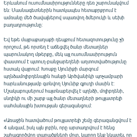
Երևանում ուսումնասիրությունները դեռ շարունակվում
են։ Մասնագետներին հատկապես հետաքրքրում է
ամռանը մեծ ծավալներով սպառվող ձմերուկի և սեխի
բաղադրությունը։
Եվ եթե մայրաքաղաքի դեպքում հետազոտությունը չի
որոշում, թե որտեղ է աճեցվել ծանր մետաղներ
պարունակող մթերքը, մեկ այլ ուսումնասիրություն
փաստում է պտուղ-բանջարեղենի աղտոտվածությունը
հստակ վայրում։ Խոսքը Սյունիքի մարզում
պղնձամոլիբդենային հանքի Արծվանիկի պոչամբարի
հարևանությամբ գտնվող Սյունիք գյուղի մասին է։
Մշակաբույսերում հայտնաբերվել է պղնձի, մոլիբդենի,
սնդիկի ու մի շարք այլ ծանր մետաղների թույլատրելի
սահմանային խտության գերազանցում։
«Առաջին հատվածում թույլատրելի շեմը գերազանցվում է
4 անգամ, իսկ այն լոբին, որը արտադրվում է հենց
շահագործվող տարածքների մոտ, կարող ենք նկատել, որ