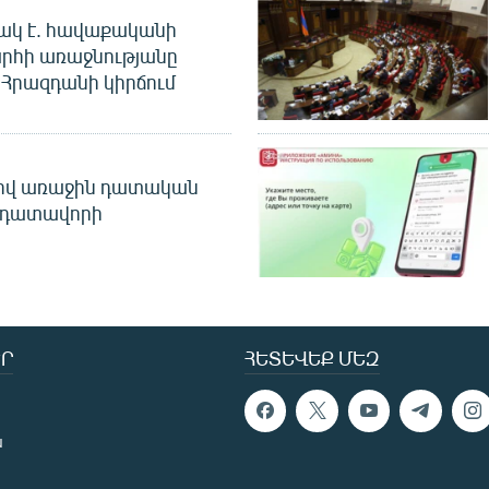
ակ է. հավաքականի
րհի առաջնությանը
Հրազդանի կիրճում
ծով առաջին դատական
 դատավորի
Ր
ՀԵՏԵՎԵՔ ՄԵԶ
ն