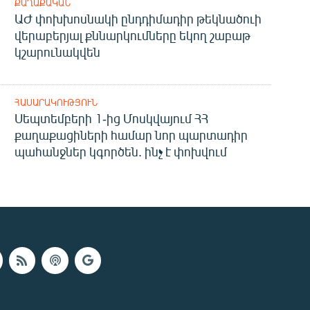
ՔԱՂԱՔԱԿԱՆ
ԱԺ փոխխոսնակի ընդդիմադիր թեկնածուի
վերաբերյալ քննարկումները եկող շաբաթ
կշարունակվեն
ՀԱՍԱՐԱԿՈՒԹՅՈՒՆ
Սեպտեմբերի 1-ից Մոսկվայում ՀՀ
քաղաքացիների համար նոր պարտադիր
պահանջներ կգործեն. ինչ է փոխվում