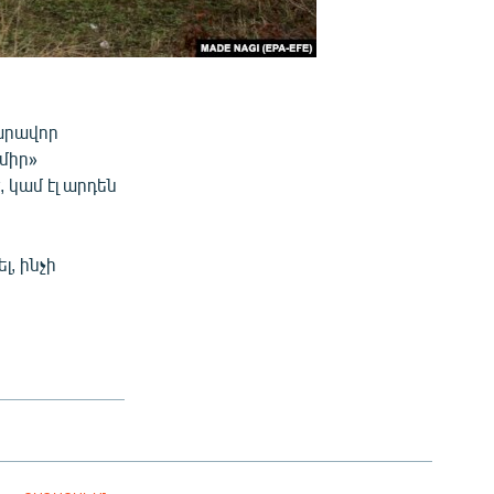
զարավոր
միր»
, կամ էլ արդեն
լ, ինչի