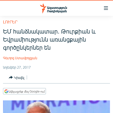
Մատչելիության
հղումներ
Անցնել
ԼՈՒՐԵՐ
հիմնական
ԱԶԱՏՈՒԹՅՈՒՆ TV
ԵՄ հանձնակատար. Թուրքիան և
բովանդակությանը
ՀԱՅԱՍՏԱՆ
Անցնել
Եվրամիությունն առանցքային
հիմնական
ՔԱՂԱՔԱԿԱՆ
գործընկերներ են
մենյուին
ԸՆՏՐՈՒԹՅՈՒՆՆԵՐ 2026
Որոնում
Գեւորգ Ստամբոլցյան
ԻՐԱՎՈՒՆՔ
նոյեմբեր 27, 2017
ՀԱՍԱՐԱԿՈՒԹՅՈՒՆ
Կիսվել
ՏՆՏԵՍՈՒԹՅՈՒՆ
ՂԱՐԱԲԱՂ
Ավելացրեք մեզ Google-ում
ՊԱՏԵՐԱԶՄԻ 6 ՇԱԲԱԹՆԵՐԸ
ՏԱՐԱԾԱՇՐՋԱՆ