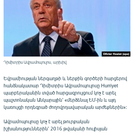
ՄԻՋԱԶԳԱՅԻՆ
ՄՇԱԿՈՒՅԹ
ՍՊՈՐՏ
ՄԵԿՆԱԲԱՆՈՒԹՅՈՒՆ
ՏՏ ԵՒ ԻՆՏԵՐՆԵՏ
ԿՈՐՈՆԱՎԻՐՈՒՍ
Դիմիտրիս Ավրամոպուլոս, արխիվ
ԱՐԽԻՎ
Եվրամիության ներգաղթի և ներքին գործերի հարցերով
ՏԵՍԱՆՅՈՒԹԵՐ
հանձնակատար Դիմիտրիս Ավրամոպուլոսը Hurriyet
ԲԱՆԱՎԵՃ
պարբերականին տված հարցազրույցում կոչ է արել
պաշտոնական Անկարային՝ «մերձենալ ԵՄ-ին և այդ
ՁԳՏԵԼՈՎ ԼԱՎԱԳՈՒՅՆԻՆ
կառույցի որդեգրած ժողովրդավարական արժեքներին»:
ՓՈԴՔԱՍԹ
Ավրամոպուլոսը կոչ է արել թուրքական
իշխանություններին՝ 2016 թվականի հուլիսյան
Հայերեն