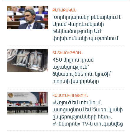
ՔԱՂԱՔԱԿԱՆ
Խորհրդարանը քննարկում է
Արամ Վարդևանյանի
թեկնածությունը ԱԺ
փոխխոսնակի պաշտոնում
ՏՆՏԵՍՈՒԹՅՈՒՆ
450 միլիոն դրամ
աջակցություն՝
ձկնաբույծներին. կլուծի՞
ոլորտի խնդիրները
ՀԱՍԱՐԱԿՈՒԹՅՈՒՆ
«Առյուծ եմ տեսնում,
ասոցացնում եմ Ծառուկյանի
ընկերությունների հետ».
«Կենտրոն» TV-ն տուգանվեց