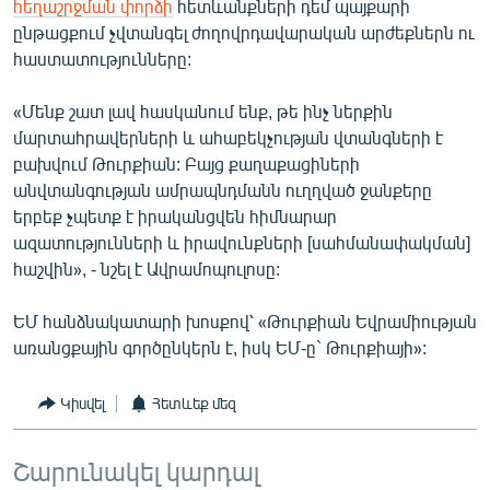
հեղաշրջման փորձի
հետևանքների դեմ պայքարի
English
ընթացքում չվտանգել ժողովրդավարական արժեքներն ու
հաստատությունները:
Русский
«Մենք շատ լավ հասկանում ենք, թե ինչ ներքին
ՀԵՏԵՎԵՔ ՄԵԶ
մարտահրավերների և ահաբեկչության վտանգների է
բախվում Թուրքիան: Բայց քաղաքացիների
անվտանգության ամրապնդմանն ուղղված ջանքերը
երբեք չպետք է իրականցվեն հիմնարար
ազատությունների և իրավունքների [սահմանափակման]
«Ազատության» բոլոր կայքերը
հաշվին», - նշել է Ավրամոպուլոսը:
ԵՄ հանձնակատարի խոսքով՝ «Թուրքիան Եվրամիության
առանցքային գործընկերն է, իսկ ԵՄ-ը` Թուրքիայի»:
Կիսվել
Հետևեք մեզ
Շարունակել կարդալ