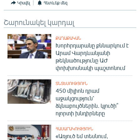
Կիսվել
Հետևեք մեզ
Շարունակել կարդալ
ՔԱՂԱՔԱԿԱՆ
Խորհրդարանը քննարկում է
Արամ Վարդևանյանի
թեկնածությունը ԱԺ
փոխխոսնակի պաշտոնում
ՏՆՏԵՍՈՒԹՅՈՒՆ
450 միլիոն դրամ
աջակցություն՝
ձկնաբույծներին. կլուծի՞
ոլորտի խնդիրները
ՀԱՍԱՐԱԿՈՒԹՅՈՒՆ
«Առյուծ եմ տեսնում,