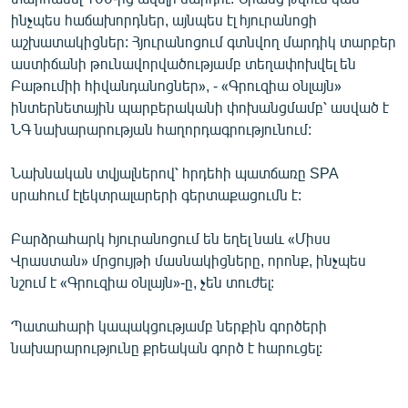
English
ինչպես հաճախորդներ, այնպես էլ հյուրանոցի
աշխատակիցներ: Հյուրանոցում գտնվող մարդիկ տարբեր
Русский
աստիճանի թունավորվածությամբ տեղափոխվել են
Բաթումիի հիվանդանոցներ», - «Գրուզիա օնլայն»
ՀԵՏԵՎԵՔ ՄԵԶ
ինտերնետային պարբերականի փոխանցմամբ՝ ասված է
ՆԳ նախարարության հաղորդագրությունում:
Նախնական տվյալներով՝ հրդեհի պատճառը SPA
սրահում էլեկտրալարերի գերտաքացումն է:
«Ազատության» բոլոր կայքերը
Բարձրահարկ հյուրանոցում են եղել նաև «Միսս
Վրաստան» մրցույթի մասնակիցները, որոնք, ինչպես
նշում է «Գրուզիա օնլայն»-ը, չեն տուժել:
Պատահարի կապակցությամբ ներքին գործերի
նախարարությունը քրեական գործ է հարուցել: