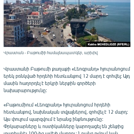
ՄԻՋԱԶԳԱՅԻՆ
ՄՇԱԿՈՒՅԹ
ՍՊՈՐՏ
ՄԵԿՆԱԲԱՆՈՒԹՅՈՒՆ
ՏՏ ԵՒ ԻՆՏԵՐՆԵՏ
Վրաստան - Բաթումիի համայնապատկեր, արխիվ
ԿՈՐՈՆԱՎԻՐՈՒՍ
Վրաստանի Բաթումի քաղաքի «Լեոգրանդ» հյուրանոցում
ԱՐԽԻՎ
երեկ բռնկված հրդեհի հետևանքով 12 մարդ է զոհվել: Այդ
ՏԵՍԱՆՅՈՒԹԵՐ
մասին հաղորդել է երկրի ներքին գործերի
նախարարությունը:
ԲԱՆԱՎԵՃ
ՁԳՏԵԼՈՎ ԼԱՎԱԳՈՒՅՆԻՆ
«Բաթումիում «Լեոգրանդ» հյուրանոցում հրդեհի
հետևանքով, նախնական տվյալներով, զոհվել է 12 մարդ:
ՓՈԴՔԱՍԹ
Այս փուլում պարզվում է նրանց ինքնությունը:
Փրկարարները և ոստիկանները կարողացել են շենքից
Հայերեն
տարհանել 100-ից ավելի մարդու: Նրանց թվում կան