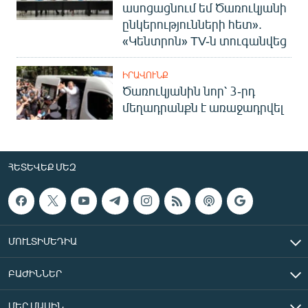
ասոցացնում եմ Ծառուկյանի
ընկերությունների հետ».
«Կենտրոն» TV-ն տուգանվեց
ԻՐԱՎՈՒՆՔ
Ծառուկյանին նոր՝ 3-րդ
մեղադրանքն է առաջադրվել
ՀԵՏԵՎԵՔ ՄԵԶ
ՄՈՒԼՏԻՄԵԴԻԱ
ԲԱԺԻՆՆԵՐ
ՄԵՐ ՄԱՍԻՆ