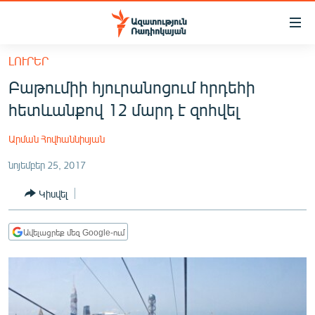
Մատչելիության
հղումներ
Անցնել
ԼՈՒՐԵՐ
հիմնական
ԱԶԱՏՈՒԹՅՈՒՆ TV
Բաթումիի հյուրանոցում հրդեհի
բովանդակությանը
ՀԱՅԱՍՏԱՆ
Անցնել
հետևանքով 12 մարդ է զոհվել
հիմնական
ՔԱՂԱՔԱԿԱՆ
մենյուին
Արման Հովհաննիսյան
ԸՆՏՐՈՒԹՅՈՒՆՆԵՐ 2026
Որոնում
նոյեմբեր 25, 2017
ԻՐԱՎՈՒՆՔ
Կիսվել
ՀԱՍԱՐԱԿՈՒԹՅՈՒՆ
ՏՆՏԵՍՈՒԹՅՈՒՆ
Ավելացրեք մեզ Google-ում
ՂԱՐԱԲԱՂ
ՊԱՏԵՐԱԶՄԻ 6 ՇԱԲԱԹՆԵՐԸ
ՏԱՐԱԾԱՇՐՋԱՆ