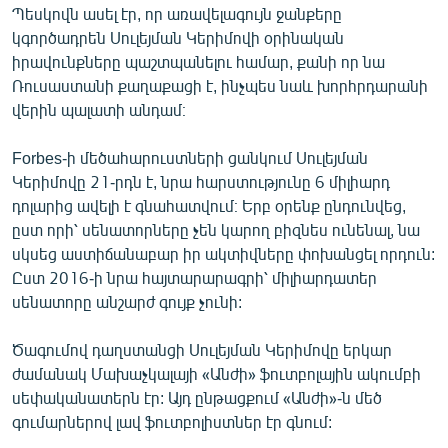
Պեսկովն ասել էր, որ առավելագույն ջանքերը
կգործադրեն Սուլեյման Կերիմովի օրինական
իրավունքները պաշտպանելու համար, քանի որ նա
Ռուսաստանի քաղաքացի է, ինչպես նաև խորհրդարանի
վերին պալատի անդամ։
Forbes-ի մեծահարուստների ցանկում Սուլեյման
Կերիմովը 21-րդն է, նրա հարստությունը 6 միլիարդ
դոլարից ավելի է գնահատվում։ Երբ օրենք ընդունվեց,
ըստ որի՝ սենատորները չեն կարող բիզնես ունենալ, նա
սկսեց աստիճանաբար իր ակտիվները փոխանցել որդուն:
Ըստ 2016-ի նրա հայտարարագրի՝ միլիարդատեր
սենատորը անշարժ գույք չունի:
Ծագումով դաղստանցի Սուլեյման Կերիմովը երկար
ժամանակ Մախաչկալայի «Անժի» ֆուտբոլային ակումբի
սեփականատերն էր: Այդ ընթացքում «Անժի»-ն մեծ
գումարներով լավ ֆուտբոլիստներ էր գնում: