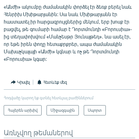
«Անժի» ակումբը ժամանակին փորձել էր ձեռք բերել նաև
Հենրիխ Մխիթարյանին: Սա նաև Մխիթարյանն էր
հաստատել իր հարցազրույցներից մեկում, երբ խոսք էր
բացվել, թե գումարի համար է Դորտմունդի «Բորուսիա»-
ից տեղափոխվում «Մանչեսթր Յունայթեդ»․ նա ասել էր,
որ եթե իրեն փողը հետաքրքրեր, ապա ժամանակին
Մախաչկալայի «Անժի» կգնար և ոչ թե Դորտմունդի
«Բորուսիա» կգար:
Կիսվել
Հետևեք մեզ
Հոդվածը կարող եք գտնել հետևյալ բաժիններում
Հայերեն արխիվ
Միջազգային
Սպորտ
Առնչվող թեմաներով