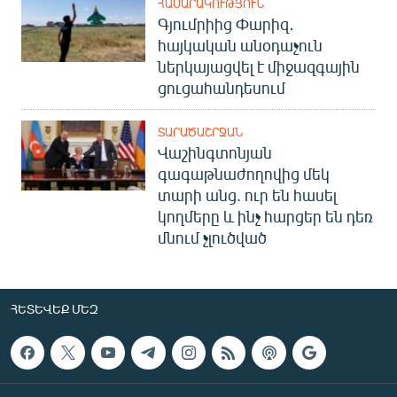
ՀԱՍԱՐԱԿՈՒԹՅՈՒՆ
Գյումրիից Փարիզ․
հայկական անօդաչուն
ներկայացվել է միջազգային
ցուցահանդեսում
ՏԱՐԱԾԱՇՐՋԱՆ
Վաշինգտոնյան
գագաթնաժողովից մեկ
տարի անց. ուր են հասել
կողմերը և ինչ հարցեր են դեռ
մնում չլուծված
ՀԵՏԵՎԵՔ ՄԵԶ