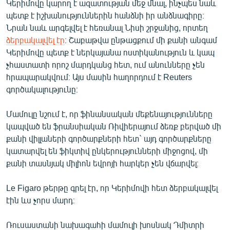
Կերիմովը կարող է ազատության մեջ մնալ, ինչպես նաև
English
պետք է իշխանություններին հանձնի իր անձնագիրը։
Նրան նաև արգելվել է հեռանալ Նիսի շրջանից, որտեղ
Русский
ձերբակալվել էր
։ Շաբաթվա ընթացքում մի քանի անգամ
Կերիմովը պետք է ներկայանա ոստիկանություն և կապ
ՀԵՏԵՎԵՔ ՄԵԶ
չհաստատի որոշ մարդկանց հետ, ում անունները չեն
հրապարակվում։ Այս մասին հաղորդում է Reuters
գործակալությունը։
Մամուլը նշում է, որ ֆինանսական մեքենայությունները
«Ազատության» բոլոր կայքերը
կապված են ֆրանսիական Ռիվիերայում ձեռք բերված մի
քանի վիլլաների գործարքների հետ` այդ գործարքները
կատարվել են ֆիկտիվ ընկերությունների միջոցով, մի
քանի տասնյակ միլիոն եվրոյի հարկեր չեն վճարվել։
Le Figaro թերթը գրել էր, որ Կերիմովի հետ ձերբակալվել
էին ևս չորս մարդ։
Ռուսաստանի նախագահի մամուլի խոսնակ Դմիտրի