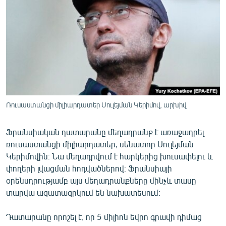
ՄԻՋԱԶԳԱՅԻՆ
ՄՇԱԿՈՒՅԹ
ՍՊՈՐՏ
ՄԵԿՆԱԲԱՆՈՒԹՅՈՒՆ
ՏՏ ԵՒ ԻՆՏԵՐՆԵՏ
ԿՈՐՈՆԱՎԻՐՈՒՍ
Ռուսաստանցի միլիարդատեր Սուլեյման Կերիմով, արխիվ
ԱՐԽԻՎ
Ֆրանսիական դատարանը մեղադրանք է առաջադրել
ՏԵՍԱՆՅՈՒԹԵՐ
ռուսաստանցի միլիարդատեր, սենատոր Սուլեյման
ԲԱՆԱՎԵՃ
Կերիմովին։ Նա մեղադրվում է հարկերից խուսափելու և
փողերի լվացման հոդվածներով։ Ֆրանսիայի
ՁԳՏԵԼՈՎ ԼԱՎԱԳՈՒՅՆԻՆ
օրենսդրությամբ այս մեղադրանքները մինչև տասը
ՓՈԴՔԱՍԹ
տարվա ազատազրկում են նախատեսում։
Դատարանը որոշել է, որ 5 միլիոն եվրո գրավի դիմաց
Հայերեն