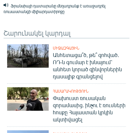
Ֆրանսիայի դատարանը մեղադրանք է առաջադրել
ռուսաստանցի միլիարդատիրոջը
Շարունակել կարդալ
ՄԻՋԱԶԳԱՅԻՆ
Անհետացա՞ծ, թե՞ զոհված․
ՌԴ-ն գումար է խնայում՝
անհետ կորած զինվորներին
դասալիք գրանցելով
ՀԱՍԱՐԱԿՈՒԹՅՈՒՆ
Փախուստ ռուսական
զորամասից. ինչու է ռուսների
հոսքը Հայաստան կրկին
ակտիվացել