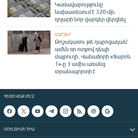
Կառավարությունը
նախատեսում է 320 մլն
դոլարի նոր վարկեր վերցնել
ՄԱՐԶԵՐ
Թոշակառու թե դպրոցական՝
ամեն օր ոտքով դեպի
մայրուղի. Վանաձորի «Տարոն
1»-ը 3 ամիս առանց
տրանսպորտի է
ՀԵՏԵՎԵՔ ՄԵԶ
ՄՈՒԼՏԻՄԵԴԻԱ