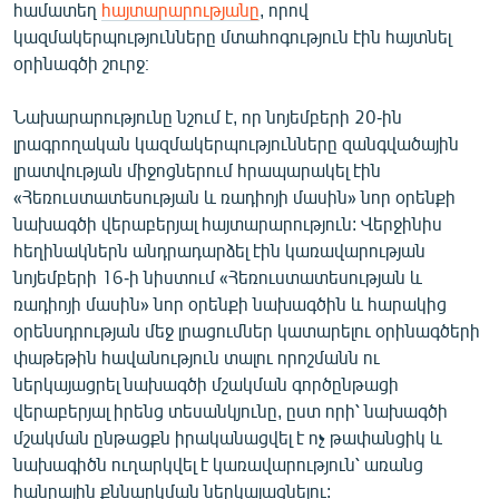
համատեղ
հայտարարությանը
, որով
English
կազմակերպությունները մտահոգություն էին հայտնել
Русский
օրինագծի շուրջ։
Նախարարությունը նշում է, որ նոյեմբերի 20-ին
ՀԵՏԵՎԵՔ ՄԵԶ
լրագրողական կազմակերպությունները զանգվածային
լրատվության միջոցներում հրապարակել էին
«Հեռուստատեսության և ռադիոյի մասին» նոր օրենքի
նախագծի վերաբերյալ հայտարարություն: Վերջինիս
հեղինակներն անդրադարձել էին կառավարության
«Ազատության» բոլոր կայքերը
նոյեմբերի 16-ի նիստում «Հեռուստատեսության և
ռադիոյի մասին» նոր օրենքի նախագծին և հարակից
օրենսդրության մեջ լրացումներ կատարելու օրինագծերի
փաթեթին հավանություն տալու որոշմանն ու
ներկայացրել նախագծի մշակման գործընթացի
վերաբերյալ իրենց տեսանկյունը, ըստ որի՝ նախագծի
մշակման ընթացքն իրականացվել է ոչ թափանցիկ և
նախագիծն ուղարկվել է կառավարություն՝ առանց
հանրային քննարկման ներկայացնելու: