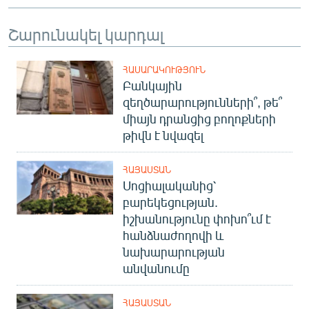
Շարունակել կարդալ
ՀԱՍԱՐԱԿՈՒԹՅՈՒՆ
Բանկային
զեղծարարությունների՞, թե՞
միայն դրանցից բողոքների
թիվն է նվազել
ՀԱՅԱՍՏԱՆ
Սոցիալականից՝
բարեկեցության.
իշխանությունը փոխո՞ւմ է
հանձնաժողովի և
նախարարության
անվանումը
ՀԱՅԱՍՏԱՆ