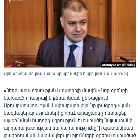
ՄԻՋԱԶԳԱՅԻՆ
ՄՇԱԿՈՒՅԹ
ՍՊՈՐՏ
ՄԵԿՆԱԲԱՆՈՒԹՅՈՒՆ
ՏՏ ԵՒ ԻՆՏԵՐՆԵՏ
ԿՈՐՈՆԱՎԻՐՈՒՍ
ԱՐԽԻՎ
Արդարադատության նախարար Դավիթ հարությունյան, արխիվ
ՏԵՍԱՆՅՈՒԹԵՐ
«Հեռուստատեսության և ռադիոյի մասին» նոր օրենքի
ԲԱՆԱՎԵՃ
նախագծի հանրային քննարկման ընթացքում
Արդարադատության նախարարությունը լրագրողական
ՁԳՏԵԼՈՎ ԼԱՎԱԳՈՒՅՆԻՆ
կազմակերպություններից որևէ առաջարկ չի ստացել,
ՓՈԴՔԱՍԹ
այսօր նման հաղորդագրություն է տարածել Հայաստանի
արդարադատության նախարարությունը՝ ի պատասխան
Հայերեն
լրագրողական կազմակերպությունների օրերս տարածած