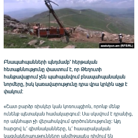
ՄԻՋԱԶԳԱՅԻՆ
ՄՇԱԿՈՒՅԹ
ՍՊՈՐՏ
ՄԵԿՆԱԲԱՆՈՒԹՅՈՒՆ
ՏՏ ԵՒ ԻՆՏԵՐՆԵՏ
ԿՈՐՈՆԱՎԻՐՈՒՍ
Բնապահպանների պնդմամբ՝ հերթական
հետաքննությունը փաստում է, որ Թեղուտի
ԱՐԽԻՎ
հանքավայրում չեն պահպանվում բնապահպանական
ՏԵՍԱՆՅՈՒԹԵՐ
նորմերը, իսկ կառավարությունը դրա վրա կրկին աչք է
փակում։
ԲԱՆԱՎԵՃ
ՁԳՏԵԼՈՎ ԼԱՎԱԳՈՒՅՆԻՆ
«Շատ բարձր ռիսկեր կան կոռուպցիոն, որոնք մենք
ունենք պետական համակարգում: Սա սկսվում է դրանից,
ՓՈԴՔԱՍԹ
որ ակնհայտ չի վերահսկվում գործունեությունը: Այդ
հարցով և՛ գիտնականները, և՛ հասարակական
Հայերեն
կազմակերպությունները անմիջապես դիմում են