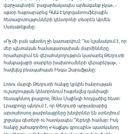
վարչապետին՝ բացարձակապես արձագանք չկա», -
English
այսօր հայտարարեց ԳԱԱ Էկոլոգանոոսֆերային
Русский
հետազոտությունների կենտրոնի տնօրեն Արմեն
Սաղաթելյանը:
ՀԵՏԵՎԵՔ ՄԵԶ
«Ոչ մի բան այնտեղ չի կատարվում: Դա նշանակում է, որ
մեր պետական համապատասխան մարմինները
հրաժարվում են վերահսկողություն կատարել Թեղուտի
հանքավայրի տարբեր խախտումների վերաբերյալ», -
հավելեց բնապահպան Ինգա Զարաֆյանը:
«Ազատության» բոլոր կայքերը
Լոռու մարզի Թեղուտի հանքը կրկին հանրության
ուշադրության կենտրոնում հայտնվեց դանիացի
հետաքննող լրագրող Յենս Մալինգի հոդվածից հետո։
Լրագրողը պնդում է, որ Թեղուտի պոչամբարից
արտահոսող թափոնաջրերը խնդիրներ են ստեղծում
շրջակա գետերի ու հատկապես Դեբեդի համար: Իսկ
հանքը շահագործող «Վալլեքս գրուպին» պատկանող