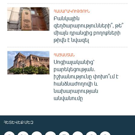
ՀԱՍԱՐԱԿՈՒԹՅՈՒՆ
Բանկային
զեղծարարությունների՞, թե՞
միայն դրանցից բողոքների
թիվն է նվազել
ՀԱՅԱՍՏԱՆ
Սոցիալականից՝
բարեկեցության.
իշխանությունը փոխո՞ւմ է
հանձնաժողովի և
նախարարության
անվանումը
ՀԵՏԵՎԵՔ ՄԵԶ