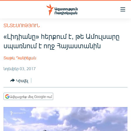
Մատչելիության
հղումներ
Անցնել
ՏՆՏԵՍՈՒԹՅՈՒՆ
հիմնական
ԱԶԱՏՈՒԹՅՈՒՆ TV
«Լիդիանը» հերքում է, թե Ամուլսարը
բովանդակությանը
ՀԱՅԱՍՏԱՆ
Անցնել
սպառնում է ողջ Հայաստանին
հիմնական
ՔԱՂԱՔԱԿԱՆ
մենյուին
Տաթև Դանիելյան
ԸՆՏՐՈՒԹՅՈՒՆՆԵՐ 2026
Որոնում
նոյեմբեր 03, 2017
ԻՐԱՎՈՒՆՔ
Կիսվել
ՀԱՍԱՐԱԿՈՒԹՅՈՒՆ
ՏՆՏԵՍՈՒԹՅՈՒՆ
Ավելացրեք մեզ Google-ում
ՂԱՐԱԲԱՂ
ՊԱՏԵՐԱԶՄԻ 6 ՇԱԲԱԹՆԵՐԸ
ՏԱՐԱԾԱՇՐՋԱՆ