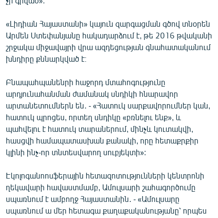
չի գրված»:
«Լիդիան Հայաստանի» կայուն զարգացման գծով տնօրեն
Արմեն Ստեփանյանը հակադարձում է, թե 2016 թվականի
շրջակա միջավայրի վրա ազդեցության գնահատականում
խնդիրը քննարկված է։
Բնապահպանենրի հաջորդ մտահոգությունը
արդյունահանման ժամանակ սնդիկի հնարավոր
արտանետումներն են․ - «Հատուկ սարքավորումներ կան,
հատուկ պրոցես, որտեղ սնդիկը «բռնելու ենք», և
պահվելու է հատուկ տարաներում, մինչև կուտակվի,
հասցվի համապատասխան քանակի, որը հետաքրքիր
կլինի ինչ-որ տնտեսվարող սուբյեկտի»:
Էկոլոգանոոսֆերային հետազոտությունների կենտրոնի
ղեկավարի հավաստմամբ, Ամուլսարի շահագործումը
սպառնում է ամբողջ Հայաստանին․ - «Ամուլսարը
սպառնում ա մեր հետագա քաղաքականությանը՝ որպես