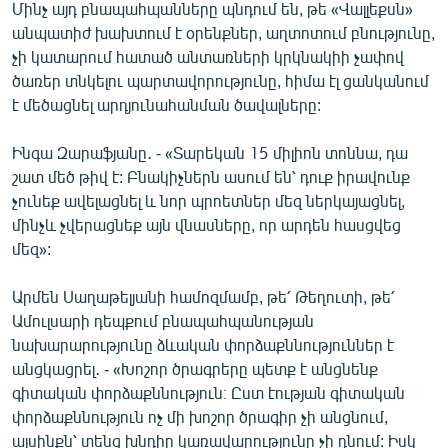
Մինչ այդ բնապահպանները պնդում են, թե «Վալլեքսն»
անպատիժ խախտում է օրենքներ, աղտոտում բնությունը,
չի կատարում հատած անտառների կրկնակիի չափով
ծառեր տնկելու պարտավորությունը, հիմա էլ ցանկանում
է մեծացնել արդյունահանման ծավալները:
Ինգա Զարաֆյանը․ - «Տարեկան 15 միլիոն տոննա, դա
շատ մեծ թիվ է: Բնակիչներն ասում են՝ դուք իրավունք
չունեք ավելացնել և նոր պրոետներ մեզ ներկայացնել,
մինչև չվերացնեք այն վնասները, որ արդեն հասցվեց
մեզ»:
Արմեն Սաղաթելյանի համոզմամբ, թե՛ Թեղուտի, թե՛
Ամուլսարի դեպքում բնապահպանության
նախարարությունը ձևական փորձաքննություններ է
անցկացրել․ - «Խոշոր ծրագրերը պետք է անցնենք
գիտական փորձաքննություն։ Ըստ էության գիտական
փորձաքննություն ոչ մի խոշոր ծրագիր չի անցնում,
այսինքն՝ տենց խնդիր կառավարությունը չի դնում: Իսկ