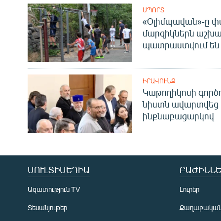
ՍՊՈՐՏ
«Օլիմպավան»-ը փ
մարզիկներն աշխա
պատրաստվում են 
ԻՐԱՎՈՒՆՔ
Կաթողիկոսի գոր
նիստն ավարտվեց
ինքնաբացարկով
ՄՈՒԼՏԻՄԵԴԻԱ
ԲԱԺԻՆՆԵ
Ազատություն TV
Լուրեր
Տեսանյութեր
Քաղաքակա