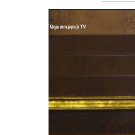
ՄԻՋԱԶԳԱՅԻՆ
ՄՇԱԿՈՒՅԹ
ՍՊՈՐՏ
ՄԵԿՆԱԲԱՆՈՒԹՅՈՒՆ
ՏՏ ԵՒ ԻՆՏԵՐՆԵՏ
ԿՈՐՈՆԱՎԻՐՈՒՍ
ԱՐԽԻՎ
ՏԵՍԱՆՅՈՒԹԵՐ
ԲԱՆԱՎԵՃ
ՁԳՏԵԼՈՎ ԼԱՎԱԳՈՒՅՆԻՆ
ՓՈԴՔԱՍԹ