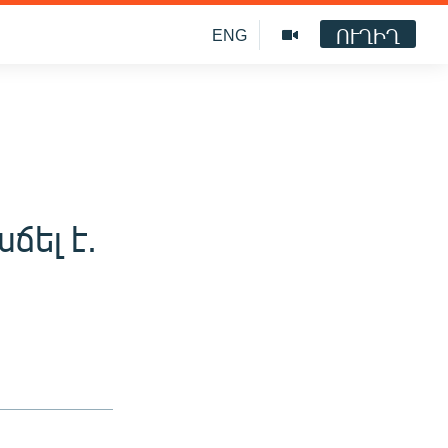
ՈՒՂԻՂ
ENG
ճել է.