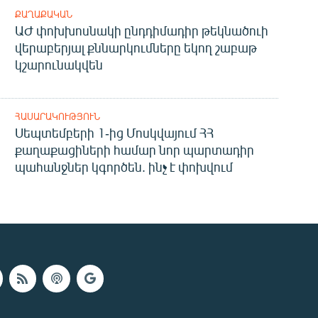
ՔԱՂԱՔԱԿԱՆ
ԱԺ փոխխոսնակի ընդդիմադիր թեկնածուի
վերաբերյալ քննարկումները եկող շաբաթ
կշարունակվեն
ՀԱՍԱՐԱԿՈՒԹՅՈՒՆ
Սեպտեմբերի 1-ից Մոսկվայում ՀՀ
քաղաքացիների համար նոր պարտադիր
պահանջներ կգործեն. ինչ է փոխվում