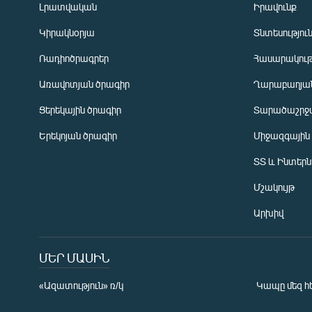
Լրատվական
Իրավունք
Կիրակնօրյա
Տնտեսությու
Ռադիոծրագրեր
Հասարակութ
Առավոտյան ծրագիր
Ղարաբաղյան
Ցերեկային ծրագիր
Տարածաշրջ
Հայերեն
Երեկոյան ծրագիր
Միջազգային
English
ՏՏ և Ինտեր
Русский
Մշակույթ
ՀԵՏԵՎԵՔ ՄԵԶ
Արխիվ
ՄԵՐ ՄԱՍԻՆ
«Ազատություն» ռ/կ
Կապը մեզ հ
«Ազատության» բոլոր կայքերը