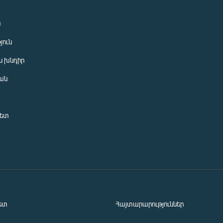
ն
յուն
 խնդիր
ան
նետ
ետ
Հայտարարություններ