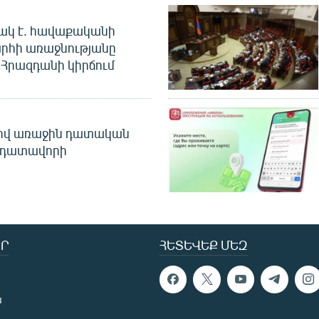
ակ է. հավաքականի
րհի առաջնությանը
Հրազդանի կիրճում
ծով առաջին դատական
 դատավորի
Ր
ՀԵՏԵՎԵՔ ՄԵԶ
ն