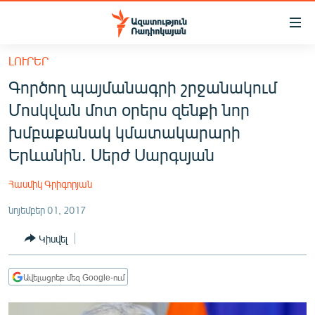
Մատչելիության
հղումներ
Անցնել
ԼՈՒՐԵՐ
հիմնական
ԱԶԱՏՈՒԹՅՈՒՆ TV
Գործող պայմանագրի շրջանակում
բովանդակությանը
ՀԱՅԱՍՏԱՆ
Անցնել
Մոսկվան մոտ օրերս զենքի նոր
հիմնական
ՔԱՂԱՔԱԿԱՆ
խմբաքանակ կմատակարարի
մենյուին
ԸՆՏՐՈՒԹՅՈՒՆՆԵՐ 2026
Երևանին. Սերժ Սարգսյան
Որոնում
ԻՐԱՎՈՒՆՔ
Հասմիկ Գրիգորյան
ՀԱՍԱՐԱԿՈՒԹՅՈՒՆ
նոյեմբեր 01, 2017
ՏՆՏԵՍՈՒԹՅՈՒՆ
Կիսվել
ՂԱՐԱԲԱՂ
ՊԱՏԵՐԱԶՄԻ 6 ՇԱԲԱԹՆԵՐԸ
Ավելացրեք մեզ Google-ում
ՏԱՐԱԾԱՇՐՋԱՆ