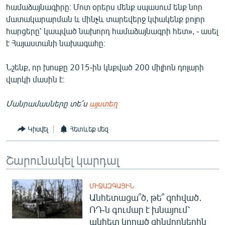
համաձայնագիրը։ Մոտ օրերս մենք սպասում ենք նոր
English
մատակարարման և մինչև տարեվերջ կփակենք բոլոր
Русский
հարցերը՝ կապված նախորդ համաձայնագրի հետ», - ասել
է Հայաստանի նախագահը։
ՀԵՏԵՎԵՔ ՄԵԶ
Նշենք, որ խոսքը 2015-ին կնքված 200 միլիոն դոլարի
վարկի մասին է։
Մանրամասները տե՛ս
այստեղ
«Ազատության» բոլոր կայքերը
Կիսվել
Հետևեք մեզ
Շարունակել կարդալ
ՄԻՋԱԶԳԱՅԻՆ
Անհետացա՞ծ, թե՞ զոհված․
ՌԴ-ն գումար է խնայում՝
անհետ կորած զինվորներին