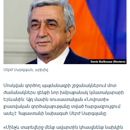
ՄԻՋԱԶԳԱՅԻՆ
ՄՇԱԿՈՒՅԹ
ՍՊՈՐՏ
ՄԵԿՆԱԲԱՆՈՒԹՅՈՒՆ
ՏՏ ԵՒ ԻՆՏԵՐՆԵՏ
ԿՈՐՈՆԱՎԻՐՈՒՍ
ԱՐԽԻՎ
Սերժ Սարգսյան, արխիվ
ՏԵՍԱՆՅՈՒԹԵՐ
Մոսկվան գործող պայմանագրի շրջանակներում մոտ
ԲԱՆԱՎԵՃ
ժամանակներս զենքի նոր խմբաքանակ կմատակարարի
ՁԳՏԵԼՈՎ ԼԱՎԱԳՈՒՅՆԻՆ
Երևանին։ Այդ մասին ռուսաստանյան «Նովոստի»
լրատվական գործակալությանը տված հարցազրույցում
ՓՈԴՔԱՍԹ
ասել է Հայաստանի նախագահ Սերժ Սարգսյանը։
Հայերեն
«Մինչև տարեվերջ մենք ավարտին կհասցնենք նախկին