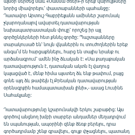
այսօր մերժեց նաև «Սասնա ծռեր»-ի երեք վարույթները
նորից միավորելու՝ փաստաբանների պահանջը:
Դատավոր Արտուշ Գաբրիելյանն ամիսներ շարունակ
չկարողանալով ավարտել դատավարության
նախապատրաստական փուլը՝ որոշեց իր այլ
գործընկերների հետ քննել գործը: Պաշտպանները
տարակուսած են՝ նույն վկաներին ու տուժողներին երեք
անգա՞մ են հարցաքննելու, հարց են տալիս նրանք ու
արձանագրում՝ ամեն ինչ ձևական է: «Սա քաղաքական
դատավարություն է, դատական ակտն էլ վաղուց
կայացված է, մենք հիմա այստեղ ձև ենք թափում, բայց
գոնե այդ ձև թափելն էլ Քրեական դատավարության
օրենսգրքին համապատասխան լինի»,- ասաց Լուսինե
Սահակյանը:
Դատավարությունը կշարունակվի երկու շաբաթից: Այս
գործով անցնող խմբի տարբեր անդամներ մեղադրվում
են սպանության, ապօրինի զենք ձեռք բերելու, դրա
գործադրմամբ շենք գրավելու, գույք փչացնելու, պատանդ