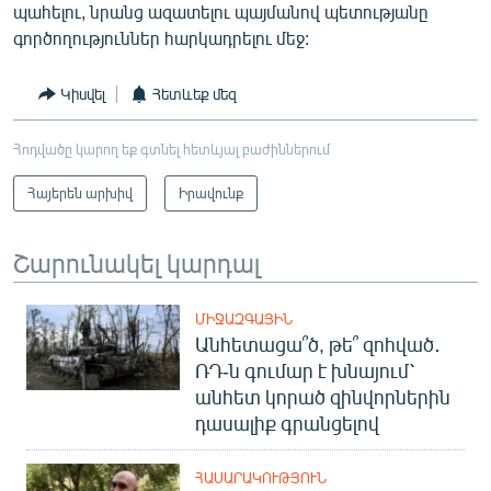
պահելու, նրանց ազատելու պայմանով պետությանը
գործողություններ հարկադրելու մեջ:
Կիսվել
Հետևեք մեզ
Հոդվածը կարող եք գտնել հետևյալ բաժիններում
Հայերեն արխիվ
Իրավունք
Շարունակել կարդալ
ՄԻՋԱԶԳԱՅԻՆ
Անհետացա՞ծ, թե՞ զոհված․
ՌԴ-ն գումար է խնայում՝
անհետ կորած զինվորներին
դասալիք գրանցելով
ՀԱՍԱՐԱԿՈՒԹՅՈՒՆ