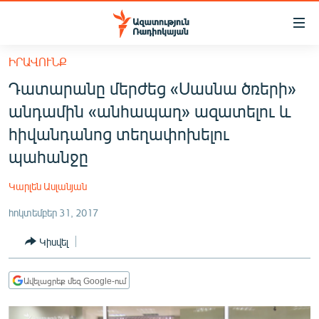
Մատչելիության
հղումներ
Անցնել
ԻՐԱՎՈՒՆՔ
հիմնական
ԱԶԱՏՈՒԹՅՈՒՆ TV
Դատարանը մերժեց «Սասնա ծռերի»
բովանդակությանը
ՀԱՅԱՍՏԱՆ
Անցնել
անդամին «անհապաղ» ազատելու և
հիմնական
ՔԱՂԱՔԱԿԱՆ
հիվանդանոց տեղափոխելու
մենյուին
ԸՆՏՐՈՒԹՅՈՒՆՆԵՐ 2026
պահանջը
Որոնում
ԻՐԱՎՈՒՆՔ
Կարլեն Ասլանյան
ՀԱՍԱՐԱԿՈՒԹՅՈՒՆ
հոկտեմբեր 31, 2017
ՏՆՏԵՍՈՒԹՅՈՒՆ
Կիսվել
ՂԱՐԱԲԱՂ
ՊԱՏԵՐԱԶՄԻ 6 ՇԱԲԱԹՆԵՐԸ
Ավելացրեք մեզ Google-ում
ՏԱՐԱԾԱՇՐՋԱՆ