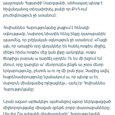
պաշտպան Հայարփի Սարգսյանի, անհապաղ պետք է
English
հիվանդանոց տեղափոխել, քանի որ ՔԿՀ-ում
Русский
բուժօգնություն չի ստանում:
Հովհաննես Հարությունյանը քայլում է հենակի
ՀԵՏԵՎԵՔ ՄԵԶ
օգնությամբ, նախորդ նիստին հենց ինքը դատարանին
պատմեց, որ բժշկական օգնություն չի ստանում: «Բացի
այն, որ առաջին օրը գնդակներ են հանել ոտքիս միջից,
մինչև հիմա ոտքիս մեջ կան լիքը ասկոլկեք, ոտքս
ձեռքիցս բարակ ա դարձել արդեն: Ու ես մի խցում եմ
«Ազատության» բոլոր կայքերը
մնում, որը կարցեր ա՝ մետրուկես լենքն ա, չորս մետր
երկարությունը, բետոն ա ու ոչ մի բան չկա: Չափից ավել
հայրենասիրությունը նշանակում ա, որ պետք ա էդ
մարդուն միանգամից ոչնչացնել»,- ասել էր Հովհաննես
Հարությունյանը:
Նրան ազատ արձակելու պահանջով այսօր ներկայացված
միջնորդությանը միացան գրեթե բոլոր փաստաբանները:
Մուշեղ Շուշանյանի գնահատմամբ՝ Հարությունյանի