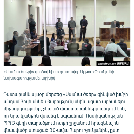
ՄԻՋԱԶԳԱՅԻՆ
ՄՇԱԿՈՒՅԹ
ՍՊՈՐՏ
ՄԵԿՆԱԲԱՆՈՒԹՅՈՒՆ
ՏՏ ԵՒ ԻՆՏԵՐՆԵՏ
ԿՈՐՈՆԱՎԻՐՈՒՍ
ԱՐԽԻՎ
«Սասնա ծռերի» գործով նիստ դատավոր Արթուր Օհանյանի
նախագահությամբ, արխիվ
ՏԵՍԱՆՅՈՒԹԵՐ
ԲԱՆԱՎԵՃ
Դատարանն այսօր մերժեց «Սասնա ծռեր» զինված խմբի
անդամ Հովհաննես Հարությունյանին ազատ արձակելու
ՁԳՏԵԼՈՎ ԼԱՎԱԳՈՒՅՆԻՆ
միջնորդությունը, չնայած փաստաբանները պնդում էին,
ՓՈԴՔԱՍԹ
որ նրա կյանքին վտանգ է սպառնում: Ոստիկանության
ՊՊԾ գնդի տարածքում ոտքի շրջանում հրազենային
Հայերեն
վնասվածք ստացած 30-ամյա Հարությունյանին, ըստ