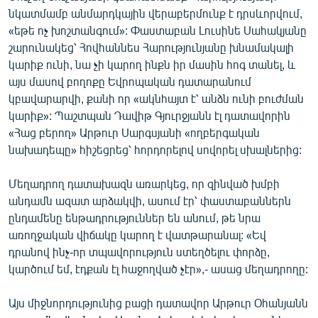
նկատմամբ անմարդկային վերաբերմունք է դրսևորվում,
«եթե ոչ խոշտանգում»: Փաստաբան Լուսինե Սահակյանը
շարունակեց՝ Հովհաննես Հարությունյանը խնամակալի
կարիք ունի, նա չի կարող ինքն իր մասին հոգ տանել, և
այս մասով բողոքը Եվրոպական դատարանում
կբավարարվի, քանի որ «ակնհայտ է՝ անձն ունի բուժման
կարիք»: Պաշտպան Դավիթ Գյուրջյանն էլ դատավորին
«Հաց բերող» Արթուր Սարգսյանի «ողբերգական
նախադեպը» հիշեցրեց՝ հորդորելով սովորել սխալներից:
Մեղադրող դատախազն առարկեց, որ զինված խմբի
անդամն ազատ արձակվի, ասում էր՝ փաստաբաններն
ընդամենը ենթադրություններ են անում, թե նրա
առողջական վիճակը կարող է վատթարանալ: «Եվ
դրանով ինչ-որ տպավորություն ստեղծելու փորձը,
կարծում եմ, էդքան էլ հաջողված չէր»,- ասաց մեղադրողը:
Այս միջնորդությունից բացի դատավոր Արթուր Օհանյանն