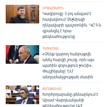
ՄԻՋԱԶԳԱՅԻՆ
Կադիրովը 3-րդ անգամ է
հավակնում Չեչնիայի
ղեկավարի պաշտոնին․ ԿԸՀ-ն
գրանցել է նրա
թեկնածությունը
ՀԱՅԱՍՏԱՆ
«Չենք կարող հանրաքվե
անել հարցի շուրջ, որն այս
պահին գոյություն չունի»․
Փաշինյանը՝ ԵՄ
անդամակցության մասին
ՔԱՂԱՔԱԿԱՆ
Խորհրդարանը քննարկում է
Արամ Վարդևանյանի
թեկնածությունը ԱԺ