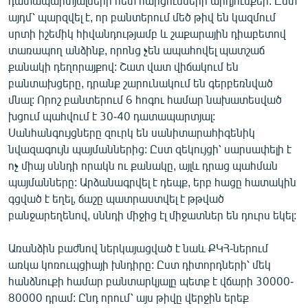
դատապարտյալների հետ հարցումների արդյունքեր: Ըստ
այդմ՝ պարզվել է, որ բանտերում մեծ թիվ են կազմում
սրտի իշեմիկ հիվանդությամբ և շաքարային դիաբետով
տառապող անձինք, որոնց չեն ապահովել պատշաճ
քանակի դեղորայքով: Շատ վատ վիճակում են
բանտախցերը, դրանք շարունակում են գերբեռնված
մնալ: Որոշ բանտերում 6 հոգու համար նախատեսված
խցում պահվում է 30-40 դատապարտյալ:
Սանհանգույցները զուրկ են սանիտարահիգենիկ
նվազագույն պայմաններից: Ըստ զեկույցի՝ սարսափելի է
ոչ միայ սննդի որակն ու քանակը, այլև դրաց պահման
պայմանները: Արձանագրվել է դեպք, երբ հացը հատակին
գցված է եղել, ճաշը պատրաստվել է թթված
բանջարեղենով, սննդի միջից էլ միջատներ են դուրս եկել:
Առանձին բաժնով ներկայացված է նաև ՔԿՀ-ներում
առկա կոռուպցիայի խնդիրը: Ըստ դիտորդների՝ մեկ
հանձնուքի համար բանտարկյալը պետք է վճարի 30000-
80000 դրամ: Ընդ որում՝ այս թիվը վերջին երեք