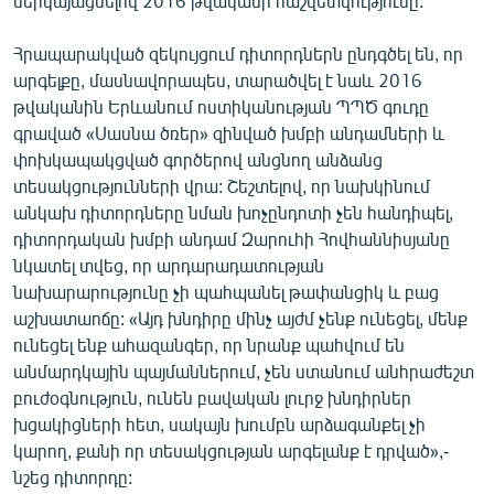
ներկայացնելով 2016 թվականի հաշվետվությունը:
English
Հրապարակված զեկույցում դիտորդներն ընդգծել են, որ
Русский
արգելքը, մասնավորապես, տարածվել է նաև 2016
թվականին Երևանում ոստիկանության ՊՊԾ գուդը
ՀԵՏԵՎԵՔ ՄԵԶ
գրաված «Սասնա ծռեր» զինված խմբի անդամների և
փոխկապակցված գործերով անցնող անձանց
տեսակցությունների վրա: Շեշտելով, որ նախկինում
անկախ դիտորդները նման խոչընդոտի չեն հանդիպել,
դիտորդական խմբի անդամ Զարուհի Հովհաննիսյանը
նկատել տվեց, որ արդարադատության
«Ազատության» բոլոր կայքերը
նախարարությունը չի պահպանել թափանցիկ և բաց
աշխատաոճը: «Այդ խնդիրը մինչ այժմ չենք ունեցել, մենք
ունեցել ենք ահազանգեր, որ նրանք պահվում են
անմարդկային պայմաններում, չեն ստանում անհրաժեշտ
բուժօգնություն, ունեն բավական լուրջ խնդիրներ
խցակիցների հետ, սակայն խումբն արձագանքել չի
կարող, քանի որ տեսակցության արգելանք է դրված»,-
նշեց դիտորդը: