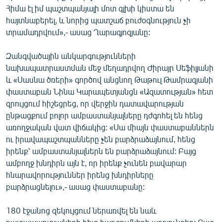
Հիմա էլ իմ պաշտպանյալի մոտ գլխի կիստա են
հայտնաբերել, և նորից պատշաճ բուժօգնություն չի
տրամադրվում»,- ասաց Ղարագյոզյանը:
Զանգվածային անկարգությունների
նախապատրաստման մեջ մեղադրվող Ժիրայր Սեֆիլյանի
և «Սասնա ծռերի» գործով անցնող Թաթուլ Թամրազյանի
փաստաբան Նինա Կարապետյանցն «Ազատության» հետ
զրույցում հիշեցրեց, որ վերջին դատավարության
ընթացքում բոլոր ամբաստանյալները դժգոհել են հենց
առողջական վատ վիճակից: «Սա միայն փաստաբաններն
ու իրավապաշտպանները չեն բարձրաձայնում, հենց
իրենք՝ ամբաստանյալներն են բարձրաձայնում: Բայց
ամբողջ խնդիրն այն է, որ իրենք չունեն բավարար
հնարավորություններ իրենց խնդիրները
բարձրացնելու»,- ասաց փաստաբանը:
180 էջանոց զեկույցում ներառվել են նաև