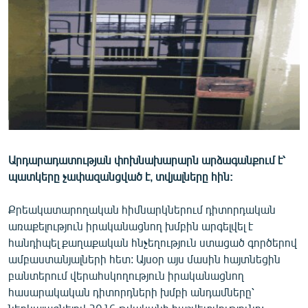
ՄԻՋԱԶԳԱՅԻՆ
ՄՇԱԿՈՒՅԹ
ՍՊՈՐՏ
ՄԵԿՆԱԲԱՆՈՒԹՅՈՒՆ
ՏՏ ԵՒ ԻՆՏԵՐՆԵՏ
ԿՈՐՈՆԱՎԻՐՈՒՍ
Արդարադատության փոխնախարարն արձագանքում է՝
ԱՐԽԻՎ
պատկերը չափազանցված է, տվյալները հին:
ՏԵՍԱՆՅՈՒԹԵՐ
Քրեակատարողական հիմնարկներում դիտորդական
ԲԱՆԱՎԵՃ
առաքելություն իրականացնող խմբին արգելվել է
ՁԳՏԵԼՈՎ ԼԱՎԱԳՈՒՅՆԻՆ
հանդիպել քաղաքական հնչեղություն ստացած գործերով
ամբաստանյալների հետ: Այսօր այս մասին հայտնեցին
ՓՈԴՔԱՍԹ
բանտերում վերահսկողություն իրականացնող
հասարակական դիտորդների խմբի անդամները՝
Հայերեն