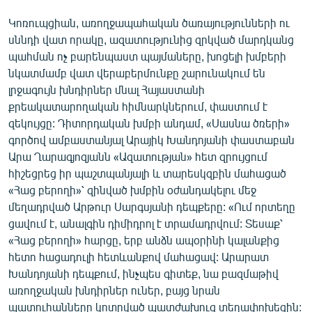
Կոռուպցիան, առողջապահական ծառայությունների ու
սննդի վատ որակը, ազատությունից զրկված մարդկանց
պահման ոչ բարենպաստ պայմաները, խոցելի խմբերի
նկատմամբ վատ վերաբերմունքը շարունակում են
լրջագույն խնդիրներ մնալ Հայաստանի
քրեակատարողական հիմնարկներում, փաստում է
զեկույցը: Դիտորդական խմբի անդամ, «Սասնա ծռերի»
գործով ամբաստանյալ Արայիկ Խանդոյանի փաստաբան
Արա Ղարագյոզյանն «Ազատության» հետ զրույցում
հիշեցրեց իր պաշտպանյալի և տարեսկզբին մահացած
«Հաց բերողի»՝ զինված խմբին օժանդակելու մեջ
մեղադրված Արթուր Սարգսյանի դեպքերը: «Ում որտեղը
ցավում է, անալգին դիմիդրոլ է տրամադրվում: Տեսաք՝
«Հաց բերողի» հարցը, երբ անձն ապօրինի կալանքից
հետո հացադուլի հետևանքով մահացավ: Արարատ
Խանդոյանի դեպքում, ինչպես գիտեք, նա բազմաթիվ
առողջական խնդիրներ ուներ, բայց նրան
պատուհանները կոտրված պատժախուց տեղափոխեցին: