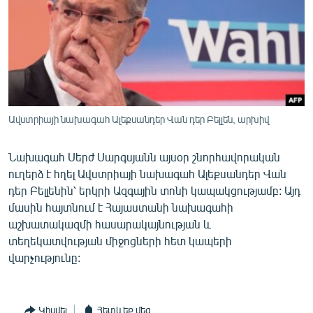
ՄԻՋԱԶԳԱՅԻՆ
ՄՇԱԿՈՒՅԹ
ՍՊՈՐՏ
ՄԵԿՆԱԲԱՆՈՒԹՅՈՒՆ
ՏՏ ԵՒ ԻՆՏԵՐՆԵՏ
Ավստրիայի նախագահ Ալեքսանդեր Վան դեր Բելլեն, արխիվ
ԿՈՐՈՆԱՎԻՐՈՒՍ
Նախագահ Սերժ Սարգսյանն այսօր շնորհավորական
ԱՐԽԻՎ
ուղերձ է հղել Ավստրիայի նախագահ Ալեքսանդեր Վան
ՏԵՍԱՆՅՈՒԹԵՐ
դեր Բելլենին՝ երկրի Ազգային տոնի կապակցությամբ: Այդ
մասին հայտնում է Հայաստանի նախագահի
ԲԱՆԱՎԵՃ
աշխատակազմի հասարակայնության և
ՁԳՏԵԼՈՎ ԼԱՎԱԳՈՒՅՆԻՆ
տեղեկատվության միջոցների հետ կապերի
վարչությունը:
ՓՈԴՔԱՍԹ
Հայերեն
Կիսվել
Հետևեք մեզ