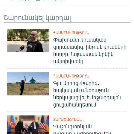
English
Շարունակել կարդալ
Русский
ՀԵՏԵՎԵՔ ՄԵԶ
ՀԱՍԱՐԱԿՈՒԹՅՈՒՆ
Փախուստ ռուսական
զորամասից. ինչու է ռուսների
հոսքը Հայաստան կրկին
ակտիվացել
«Ազատության» բոլոր կայքերը
ՀԱՍԱՐԱԿՈՒԹՅՈՒՆ
Գյումրիից Փարիզ․
հայկական անօդաչուն
ներկայացվել է միջազգային
ցուցահանդեսում
ՏԱՐԱԾԱՇՐՋԱՆ
Վաշինգտոնյան
գագաթնաժողովից մեկ