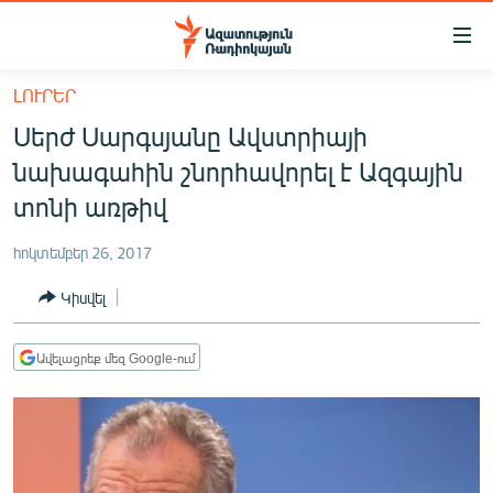
Մատչելիության
հղումներ
Անցնել
ԼՈՒՐԵՐ
հիմնական
ԱԶԱՏՈՒԹՅՈՒՆ TV
Սերժ Սարգսյանը Ավստրիայի
բովանդակությանը
ՀԱՅԱՍՏԱՆ
Անցնել
նախագահին շնորհավորել է Ազգային
հիմնական
ՔԱՂԱՔԱԿԱՆ
տոնի առթիվ
մենյուին
ԸՆՏՐՈՒԹՅՈՒՆՆԵՐ 2026
Որոնում
հոկտեմբեր 26, 2017
ԻՐԱՎՈՒՆՔ
Կիսվել
ՀԱՍԱՐԱԿՈՒԹՅՈՒՆ
ՏՆՏԵՍՈՒԹՅՈՒՆ
Ավելացրեք մեզ Google-ում
ՂԱՐԱԲԱՂ
ՊԱՏԵՐԱԶՄԻ 6 ՇԱԲԱԹՆԵՐԸ
ՏԱՐԱԾԱՇՐՋԱՆ