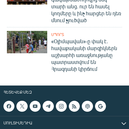
տարի անց. ուր են հասել
կողմերը և ինչ հարցեր են դեռ
մնում չլուծված
ՍՊՈՐՏ
«Օլիմպավան»-ը փակ է.
հավաքականի մարզիկներն
աշխարհի առաջնությանը
պատրաստվում են
Հրազդանի կիրճում
ՀԵՏԵՎԵՔ ՄԵԶ
ՄՈՒԼՏԻՄԵԴԻԱ