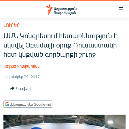
Մատչելիության
հղումներ
Անցնել
ԼՈՒՐԵՐ
հիմնական
ԱԶԱՏՈՒԹՅՈՒՆ TV
ԱՄՆ Կոնգրեսում հետաքննություն է
բովանդակությանը
ՀԱՅԱՍՏԱՆ
Անցնել
սկսվել Օբամայի օրոք Ռուսաստանի
հիմնական
ՔԱՂԱՔԱԿԱՆ
հետ կնքված գործարքի շուրջ
մենյուին
ԸՆՏՐՈՒԹՅՈՒՆՆԵՐ 2026
Որոնում
Հեղինե Բունիաթյան
ԻՐԱՎՈՒՆՔ
հոկտեմբեր 25, 2017
ՀԱՍԱՐԱԿՈՒԹՅՈՒՆ
Կիսվել
ՏՆՏԵՍՈՒԹՅՈՒՆ
ՂԱՐԱԲԱՂ
Ավելացրեք մեզ Google-ում
ՊԱՏԵՐԱԶՄԻ 6 ՇԱԲԱԹՆԵՐԸ
ՏԱՐԱԾԱՇՐՋԱՆ