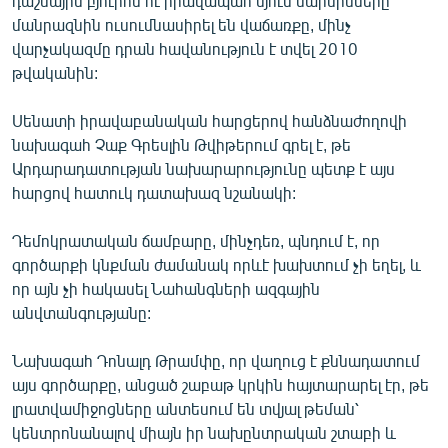
դաշնային բյուրոն ու իրավապահ մյուս մարմինները
English
մանրազնին ուսումնասիրել են վաճառքը, մինչ
վարչակազմը դրան հավանություն է տվել 2010
Русский
թվականին:
ՀԵՏԵՎԵՔ ՄԵԶ
Սենատի իրավաբանական հարցերով հանձնաժողովի
նախագահ Չաք Գրեսլին Թվիթերում գրել է, թե
Արդարադատության նախարարությունը պետք է այս
հարցով հատուկ դատախազ նշանակի:
Դեմոկրատական ճամբարը, մինչդեռ, պնդում է, որ
«Ազատության» բոլոր կայքերը
գործարքի կնքման ժամանակ որևէ խախտում չի եղել, և
որ այն չի հակասել Նահանգների ազգային
անվտանգությանը:
Նախագահ Դոնալդ Թրամփը, որ վաղուց է քննադատում
այս գործարքը, անցած շաբաթ կրկին հայտարարել էր, թե
լրատվամիջոցները անտեսում են տվյալ թեման՝
կենտրոնանալով միայն իր նախընտրական շտաբի և