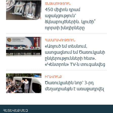
ՏՆՏԵՍՈՒԹՅՈՒՆ
450 միլիոն դրամ
աջակցություն՝
ձկնաբույծներին. կլուծի՞
ոլորտի խնդիրները
ՀԱՍԱՐԱԿՈՒԹՅՈՒՆ
«Առյուծ եմ տեսնում,
ասոցացնում եմ Ծառուկյանի
ընկերությունների հետ».
«Կենտրոն» TV-ն տուգանվեց
ԻՐԱՎՈՒՆՔ
Ծառուկյանին նոր՝ 3-րդ
մեղադրանքն է առաջադրվել
ՀԵՏԵՎԵՔ ՄԵԶ