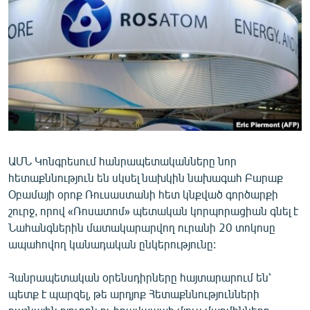
ՄԻՋԱԶԳԱՅԻՆ
ՄՇԱԿՈՒՅԹ
ՍՊՈՐՏ
ՄԵԿՆԱԲԱՆՈՒԹՅՈՒՆ
ՏՏ ԵՒ ԻՆՏԵՐՆԵՏ
ԿՈՐՈՆԱՎԻՐՈՒՍ
ԱՄՆ Կոնգրեսում հանրապետականները նոր
ԱՐԽԻՎ
հետաքննություն են սկսել նախկին նախագահ Բարաք
ՏԵՍԱՆՅՈՒԹԵՐ
Օբամայի օրոք Ռուսաստանի հետ կնքված գործարքի
շուրջ, որով «Ռոսատոմ» պետական կորպորացիան գնել է
ԲԱՆԱՎԵՃ
Նահանգներին մատակարարվող ուրանի 20 տոկոսը
ՁԳՏԵԼՈՎ ԼԱՎԱԳՈՒՅՆԻՆ
ապահովող կանադական ընկերությունը:
ՓՈԴՔԱՍԹ
Հանրապետական օրենսդիրները հայտարարում են՝
պետք է պարզել, թե արդյոք Հետաքննությունների
Հայերեն