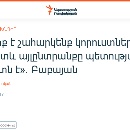
 ԽՆԴԻՐ
ք է շահարկենք կորուստներ
ետև այլընտրանքը պետությ
ստն է»․ Բաբայան
ւմյան
17
oogle-ում