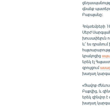
ցեղասպանությո
գնանք պատերա
Բաբայանը:
Հոկտեմբերի 1
Սերժ Սարգսյա
խուսափելուն ո
և՛ ես դրանում
հայտարարությ
կրակոցից
սպա
երեկ էլ Հայա
զրույցում
ասաց
խաղաղ կարգավ
«Ցավոք Ժնևու
Բաքվից, և զի
երեկ զինվոր է
խաղաղ կարգավո