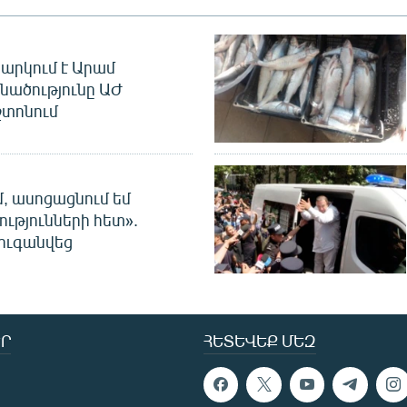
արկում է Արամ
նածությունը ԱԺ
տոնում
մ, ասոցացնում եմ
ությունների հետ».
ուգանվեց
Ր
ՀԵՏԵՎԵՔ ՄԵԶ