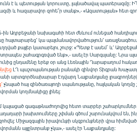
ւնն է և պետության կորուստը, լայնածավալ պատերազմը: Ի՞
զմի և հազարավոր զոհե՞ր տանք»,- «Ազատության» հետ զրո
6-ին Ադրբեջանի նախագահի հետ ժնևում ունեցած հանդիպո
նը հայտարարեց՝ կա պայմանավորվածություն՝ առաջնագծում
ւղղված քայլեր կատարելու շուրջ: «Պետք է ասեմ` և՛ Ադրբե
 խորապես շահագրգռված ենք»,- ասել էր Սարգսյանը: Նրա այ
ունից ընդամենը երեք օր անց Լեռնային Ղարաբաղում հակա
նվեց
ԼՂ պաշտպանության բանակի զինվոր Տիգրան Խաչատր
ստանի արտգործնախարար Էդվարդ Նալբանդյանը լրագրողներ
՝
չնայած հայ զինծառայողի սպանությանը, հայկական կողմը 
որման կողմնակիցը լինել:
մ կայացած գագաթնաժողովից հետո տարբեր շահարկումներ 
նադադարի խախտումները շփման գծում շարունակվում են, ի
 զոհվել: Միջազգային իրավունքի սկզբունքների վրա հիմնվ
րմանն այլընտրանք չկա»,- ասել էր Նալբանդյանը: