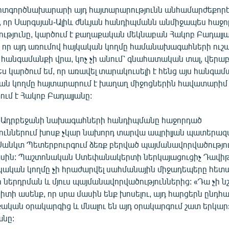
տգործնախարարի այդ հայտարարությունն անհամարժեքորեն
, որ Սարգսյան-Ալիև ժնևյան հանդիպմանն անմիջապես հաջո
ությունը, կարծում է քաղաքական մեկնաբան Հակոբ Բադալյա
 որ այդ առումով հայկական կողմը համանախագահների ուշադ
 հանգամանքի վրա, կոչ չի անում՝ գնահատական տալ, վերա
ս կարծում եմ, որ առավել տարակուսելի է հենց այս հանգաման
կան կողմը հայտարարում է խաղաղ միջոցներին հավատարիմ լ
ում է Հակոբ Բադալյանը:
 Ադրբեջանի նախագահների հանդիպմանը հաջորդած
ուններում խոսք չկար նախորդ տարվա ապրիլյան պատերազ
 Սանկտ Պետերբուրգում ձեռք բերված պայմանավորվածությո
սին: Պաշտոնական Ստեփանակերտի ներկայացուցիչ Դավի
յկական կողմը չի հրաժարվել սահմանային միջադեպերը հետ
ներդրման և մյուս պայմանավորվածություններից: «Դա չի ն
տի ասենք, որ սրա մասին ենք խոսելու, այդ հարցերն ընդհ
քական օրակարգից և մնալու են այդ օրակարգում շատ երկար»,
նը: