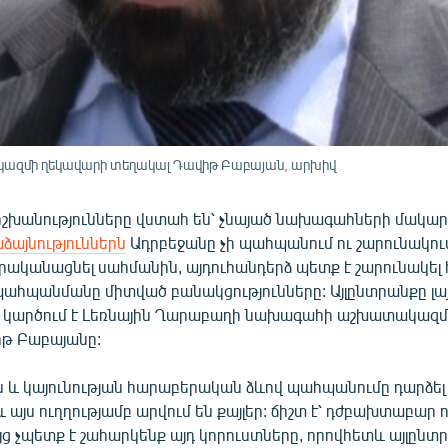
զմի ղեկավարի տեղակալ Դավիթ Բաբայան, արխիվ
շխանությունները վստահ են՝ չնայած նախագահների մակա
ձայնություններն
Ադրբեջանը չի պահպանում ու շարունակում
րականացնել սահմանին, այդուհանդերձ պետք է շարունակե
 պահպանմանը միտված բանակցությունները: Այլընտրանքը լ
 կարծում է Լեռնային Ղարաբաղի նախագահի աշխատակազմ
թ Բաբայանը:
 և կայունության հարաբերական ձևով պահպանումը դարձել 
 այս ուղղությամբ արվում են քայլեր: ճիշտ է՝ դժբախտաբար 
յց չպետք է շահարկենք այդ կորուստները, որովհետև այլընտ