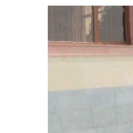
ՄԻՋԱԶԳԱՅԻՆ
ՄՇԱԿՈՒՅԹ
ՍՊՈՐՏ
ՄԵԿՆԱԲԱՆՈՒԹՅՈՒՆ
ՏՏ ԵՒ ԻՆՏԵՐՆԵՏ
ԿՈՐՈՆԱՎԻՐՈՒՍ
ԱՐԽԻՎ
ՏԵՍԱՆՅՈՒԹԵՐ
ԲԱՆԱՎԵՃ
ՁԳՏԵԼՈՎ ԼԱՎԱԳՈՒՅՆԻՆ
ՓՈԴՔԱՍԹ