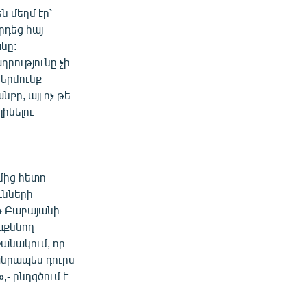
 մեղմ էր՝
րդեց հայ
նը:
րությունը չի
բերմունք
քը, այլ ոչ թե
ինելու
մից հետո
ւնների
թ Բաբայանի
աքննող
շանակում, որ
անրապես դուրս
- ընդգծում է