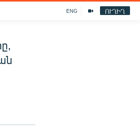
ՈՒՂԻՂ
ENG
ը,
ան