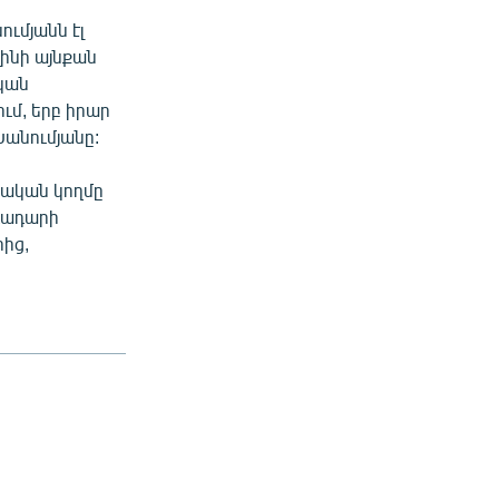
ւմյանն էլ
լինի այնքան
կան
ւմ, երբ իրար
Խանումյանը:
նական կողմը
ադադարի
ից,