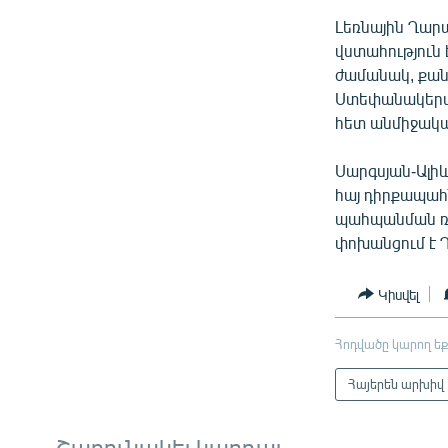
Լեռնային Ղար
վստահություն 
ժամանակ, քան
Ստեփանակերտը:
հետ անմիջական
Սարգսյան-Ալի
հայ դիրքապահն
պահպանման ռե
փոխանցում է
Կիսվել
Հոդվածը կարող եք
Հայերեն արխիվ
Շարունակել կարդալ