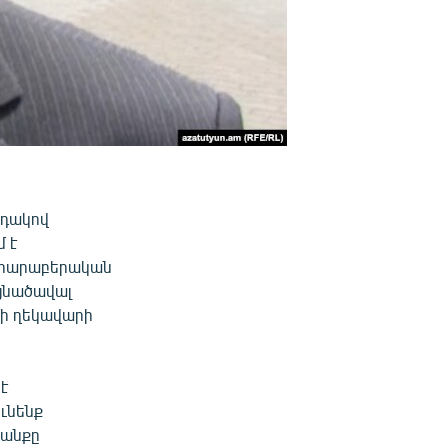
րդակով
 է
լ հարաբերական
այնածավալ
ի ղեկավարի
է
ունենք
րանքը