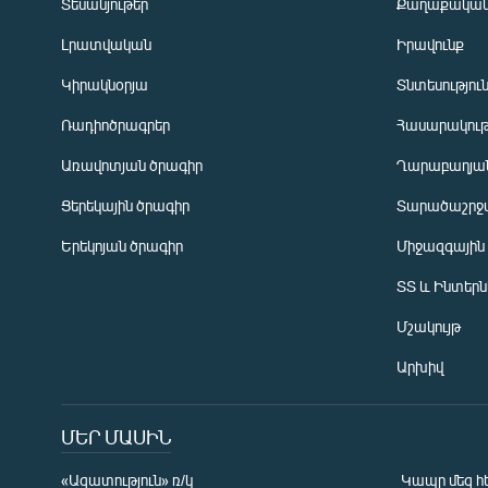
Տեսանյութեր
Քաղաքակա
Լրատվական
Իրավունք
Կիրակնօրյա
Տնտեսությու
Ռադիոծրագրեր
Հասարակութ
Առավոտյան ծրագիր
Ղարաբաղյան
Ցերեկային ծրագիր
Տարածաշրջ
Հայերեն
Երեկոյան ծրագիր
Միջազգային
English
ՏՏ և Ինտեր
Русский
Մշակույթ
ՀԵՏԵՎԵՔ ՄԵԶ
Արխիվ
ՄԵՐ ՄԱՍԻՆ
«Ազատություն» ռ/կ
Կապը մեզ հ