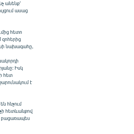
նչ անենք՝
ւյցում ասաց
ւմից հետո
 զոհերից
ջանի նախագահը,
ս
ռակորդի
յանը: Իսկ
ի հետ
շարունակում է
են հնչում
նչի հետևանքով
ած բացառապես