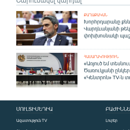
ՔԱՂԱՔԱԿԱՆ
Խորհրդարանը քնն
Վարդևանյանի թեկ
փոխխոսնակի պաշ
ՀԱՍԱՐԱԿՈՒԹՅՈՒՆ
«Առյուծ եմ տեսնու
Ծառուկյանի ընկեր
«Կենտրոն» TV-ն տ
ՄՈՒԼՏԻՄԵԴԻԱ
ԲԱԺԻՆՆԵ
Ազատություն TV
Լուրեր