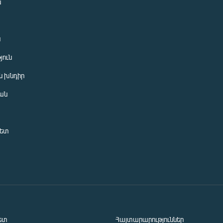
ն
ն
յուն
 խնդիր
ան
նետ
ետ
Հայտարարություններ