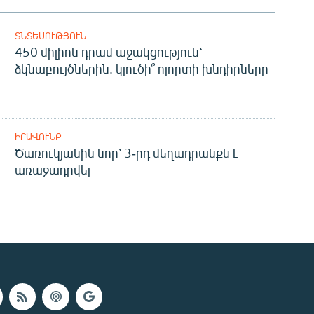
ՏՆՏԵՍՈՒԹՅՈՒՆ
450 միլիոն դրամ աջակցություն՝
ձկնաբույծներին. կլուծի՞ ոլորտի խնդիրները
ԻՐԱՎՈՒՆՔ
Ծառուկյանին նոր՝ 3-րդ մեղադրանքն է
առաջադրվել