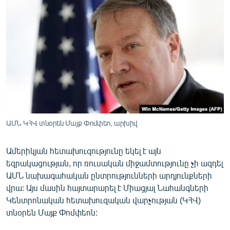
ՄԻՋԱԶԳԱՅԻՆ
ՄՇԱԿՈՒՅԹ
ՍՊՈՐՏ
ՄԵԿՆԱԲԱՆՈՒԹՅՈՒՆ
ՏՏ ԵՒ ԻՆՏԵՐՆԵՏ
ԿՈՐՈՆԱՎԻՐՈՒՍ
ԱՐԽԻՎ
ԱՄՆ ԿՀՎ տնօրեն Մայք Փոմփեո, արխիվ
ՏԵՍԱՆՅՈՒԹԵՐ
Ամերիկյան հետախուզությունը եկել է այն
ԲԱՆԱՎԵՃ
եզրակացության, որ ռուսական միջամտությունը չի ազդել
ՁԳՏԵԼՈՎ ԼԱՎԱԳՈՒՅՆԻՆ
ԱՄՆ նախագահական ընտրությունների արդյունքների
վրա: Այս մասին հայտարարել է Միացյալ Նահանգների
ՓՈԴՔԱՍԹ
Կենտրոնական հետախուզական վարչության (ԿՀՎ)
տնօրեն Մայք Փոմփեոն:
Հայերեն