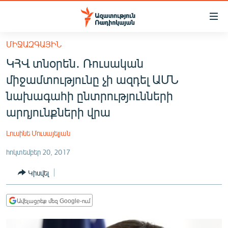
Մատչելիության
հղումներ
Անցնել
ՄԻՋԱԶԳԱՅԻՆ
հիմնական
ԱԶԱՏՈՒԹՅՈՒՆ TV
ԿՀՎ տնօրեն․ Ռուսական
բովանդակությանը
ՀԱՅԱՍՏԱՆ
Անցնել
միջամտությունը չի ազդել ԱՄՆ
հիմնական
ՔԱՂԱՔԱԿԱՆ
նախագահի ընտրությունների
մենյուին
ԸՆՏՐՈՒԹՅՈՒՆՆԵՐ 2026
արդյունքների վրա
Որոնում
ԻՐԱՎՈՒՆՔ
Լուսինե Մուսայելյան
ՀԱՍԱՐԱԿՈՒԹՅՈՒՆ
հոկտեմբեր 20, 2017
ՏՆՏԵՍՈՒԹՅՈՒՆ
Կիսվել
ՂԱՐԱԲԱՂ
ՊԱՏԵՐԱԶՄԻ 6 ՇԱԲԱԹՆԵՐԸ
Ավելացրեք մեզ Google-ում
ՏԱՐԱԾԱՇՐՋԱՆ