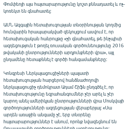
Փոմփեոյի այս հայտարարությունը կոշտ քննադատել և ոչ-
English
կոռեկտ են գնահատել:
Русский
ԱՄՆ Ազգային հետախուզության տնօրինության կողմից
ՀԵՏԵՎԵՔ ՄԵԶ
հունվարին հրապարակված զեկույցում ասվում է, որ
հետախուզական հանրույթը «չի գնահատել, թե ինչպիսի
ազդեցություն է թողել ռուսական գործունեությունը 2016
թվականի ընտրությունների արդյունքների վրա», այլ
ընդամենը հետաքննել է գործի հանգամանքները:
«Ազատության» բոլոր կայքերը
Կոնգրեսի Ներկայացուցիչների պալատի
հետախուզության հարցերով հանձնաժողովի
ներկայացուցիչ դեմոկրատ Ադամ Շիֆն ընդգծել է, որ
հետախուզությունը եզրահանգումներ չէր արել և չէր
կարող անել ամերիկյան ընտրությունների վրա Մոսկվայի
գործողությունների ազդեցության վերաբերյալ: «Սա
արդեն առաջին անգամը չէ, երբ տնօրենը
հայտարարություններ է անում, որոնք նվազեցնում են
Ռուսաստանի գործողությունների ազդեցությունը: