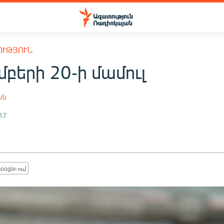
ՈՒԹՅՈՒՆ
բերի 20-ի մամուլ
ան
17
oogle-ում