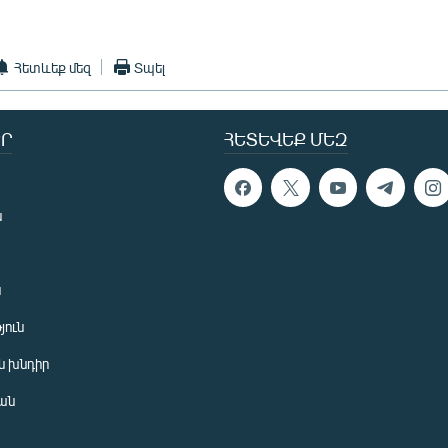
Հետևեք մեզ
Տպել
Ր
ՀԵՏԵՎԵՔ ՄԵԶ
ն
ն
յուն
 խնդիր
ան