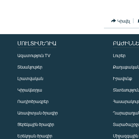
Կիսվել
ՄՈՒԼՏԻՄԵԴԻԱ
ԲԱԺԻՆՆԵ
Ազատություն TV
Լուրեր
Տեսանյութեր
Քաղաքակա
Լրատվական
Իրավունք
Կիրակնօրյա
Տնտեսությու
Ռադիոծրագրեր
Հասարակութ
Առավոտյան ծրագիր
Ղարաբաղյան
Ցերեկային ծրագիր
Տարածաշրջ
Հայերեն
Երեկոյան ծրագիր
Միջազգային