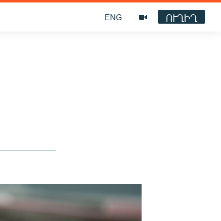
ՈՒՂԻՂ
ENG