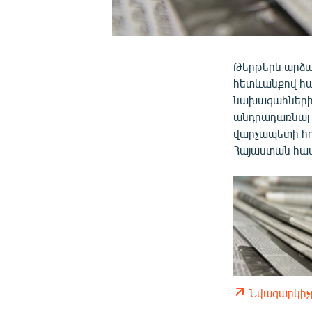
Թերթերն արձա
հետևանքով հա
նախագահներ
անդրադառնալ 
վարչապետի հոր
Հայաստան հա
Նվագարկիչ