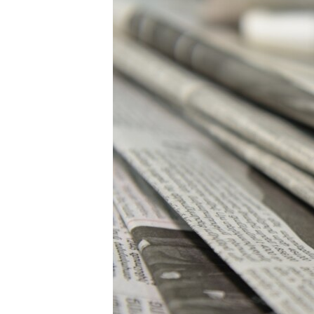
ՄԻՋԱԶԳԱՅԻՆ
ՄՇԱԿՈՒՅԹ
ՍՊՈՐՏ
ՄԵԿՆԱԲԱՆՈՒԹՅՈՒՆ
ՏՏ ԵՒ ԻՆՏԵՐՆԵՏ
ԿՈՐՈՆԱՎԻՐՈՒՍ
ԱՐԽԻՎ
ՏԵՍԱՆՅՈՒԹԵՐ
ԲԱՆԱՎԵՃ
ՁԳՏԵԼՈՎ ԼԱՎԱԳՈՒՅՆԻՆ
ՓՈԴՔԱՍԹ