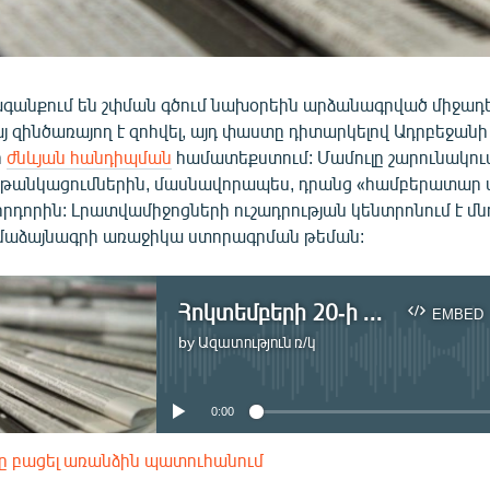
գանքում են շփման գծում նախօրեին արձանագրված միջադե
յ զինծառայող է զոհվել, այդ փաստը դիտարկելով Ադրբեջան
ի
ժնևյան հանդիպման
համատեքստում: Մամուլը շարունակում
թանկացումներին, մասնավորապես, դրանց «համբերատար վ
դորին: Լրատվամիջոցների ուշադրության կենտրոնում է մն
մաձայնագրի առաջիկա ստորագրման թեման:
Հոկտեմբերի 20-ի մամուլ
EMBED
by
Ազատություն ռ/կ
No media source currently available
0:00
ը բացել առանձին պատուհանում
EMBED