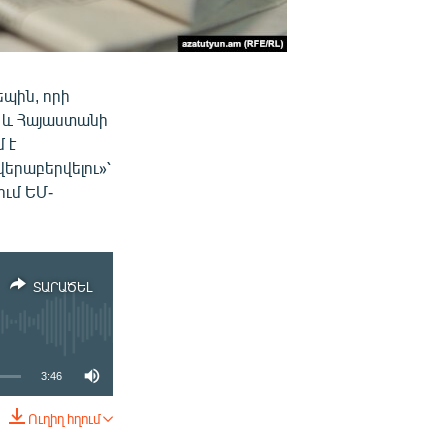
պին, որի
ի և Հայաստանի
 է
երաբերվելու»՝
ում ԵՄ-
ՏԱՐԱԾԵԼ
3:46
Ուղիղ հղում
ՏԱՐԱԾԵԼ